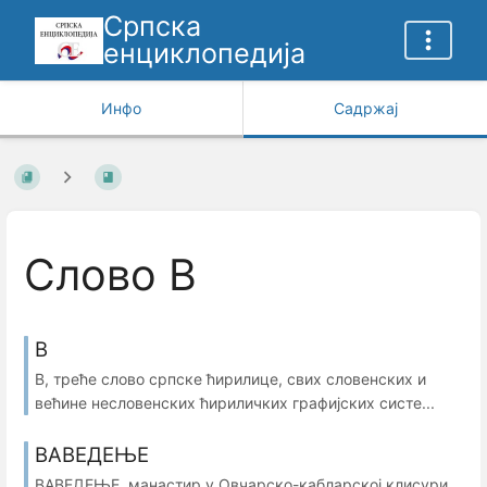
Српска
енциклопедија
Инфо
Садржај
Слово В
В
В, треће слово српске ћирилице, свих словенских и
већине несловенских ћириличких графијских систе...
ВАВЕДЕЊЕ
ВАВЕДЕЊЕ, манастир у Овчарско-кабларској клисури,