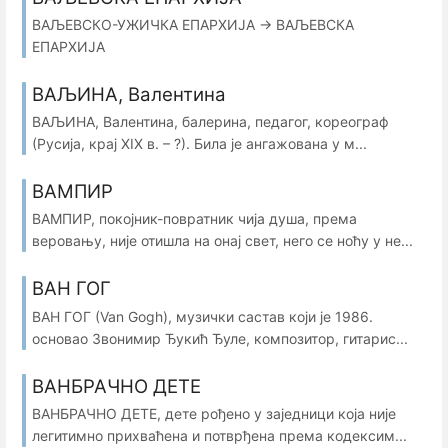
ВАЉЕВСКО-УЖИЧКА ЕПАРХИЈА → ВАЉЕВСКА
ЕПАРХИЈА
ВАЉИНА, Валентина
ВАЉИНА, Валентина, балерина, педагог, кореограф
(Русија, крај XIX в. – ?). Била је ангажована у м...
ВАМПИР
ВАМПИР, покојник-повратник чија душа, према
веровању, није отишла на онај свет, него се ноћу у не...
ВАН ГОГ
ВАН ГОГ (Van Gogh), музички састав који је 1986.
основао Звонимир Ђукић Ђуле, композитор, гитарис...
ВАНБРАЧНО ДЕТЕ
ВАНБРАЧНО ДЕТЕ, дете рођено у заједници која није
легитимно прихваћена и потврђена према кодексим...