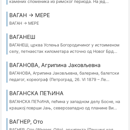
камених споменика из римског периода. На јед...
ВАГАН → МЕРЕ
ВАГАН → МЕРЕ
ВАГАНЕШ
ВАГАНЕШ, црква Успења Богородичиног у истоименом
селу, петнаестак километара источно од Новог Брд...
ВАГАНОВА, Агрипина Јаковљевна
ВАГАНОВА, Агрипина Јаковљевна, балерина, балетски
педагог, кореограф (Петроград, 26. VI 1879 – Ле...
ВАГАНСКА ПЕЋИНА
ВАГАНСКА ПЕЋИНА, пећина у западном делу Босне, на
крашкој површи Јањ, северозападно од планине Ви...
ВАГНЕР, Ото
ВАГНЕР, Ото (Wagner, Otto), архитекта (Пенцинг код