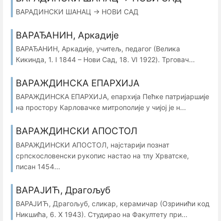
ВАРАДИНСКИ ШАНАЦ → НОВИ САД
ВАРАЂАНИН, Аркадије
ВАРАЂАНИН, Аркадије, учитељ, педагог (Велика
Кикинда, 1. I 1844 – Нови Сад, 18. VI 1922). Трговач...
ВАРАЖДИНСКА ЕПАРХИЈА
ВАРАЖДИНСКА ЕПАРХИЈА, епархија Пећке патријаршије
на простору Карловачке митрополије у чијој је н...
ВАРАЖДИНСКИ АПОСТОЛ
ВАРАЖДИНСКИ АПОСТОЛ, најстарији познат
српскословенски рукопис настао на тлу Хрватске,
писан 1454...
ВАРАЈИЋ, Драгољуб
ВАРАЈИЋ, Драгољуб, сликар, керамичар (Озринићи код
Никшића, 6. Х 1943). Студирао на Факултету при...