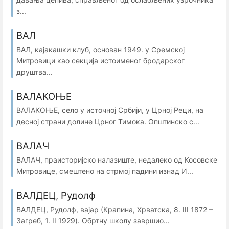
з...
ВАЛ
ВАЛ, кајакашки клуб, основан 1949. у Сремској
Митровици као секција истоименог бродарског
друштва...
ВАЛАКОЊЕ
ВАЛАКОЊЕ, село у источној Србији, у Црној Реци, на
десној страни долине Црног Тимока. Општинско с...
ВАЛАЧ
ВАЛАЧ, праисторијско налазиште, недалеко од Косовске
Митровице, смештено на стрмој падини изнад И...
ВАЛДЕЦ, Рудолф
ВАЛДЕЦ, Рудолф, вајар (Крапина, Хрватска, 8. III 1872 –
Загреб, 1. II 1929). Обртну школу завршио...