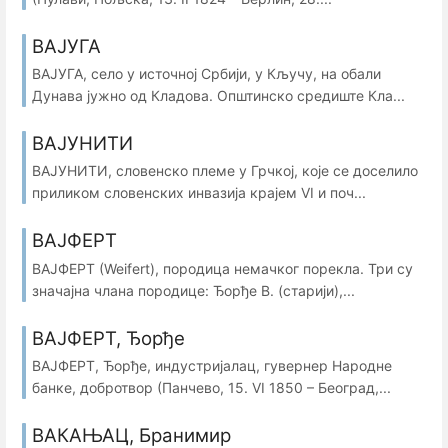
ВАЈУГА
ВАЈУГА, село у источној Србији, у Кључу, на обали
Дунава јужно од Кладова. Општинско средиште Кла...
ВАЈУНИТИ
ВАЈУНИТИ, словенско племе у Грчкој, које се доселило
приликом словенских инвазија крајем VI и поч...
ВАЈФЕРТ
ВАЈФЕРТ (Weifert), породица немачког порекла. Три су
значајна члана породице: Ђорђе В. (старији),...
ВАЈФЕРТ, Ђорђе
ВАЈФЕРТ, Ђорђе, индустријалац, гувернер Народне
банке, добротвор (Панчево, 15. VI 1850 – Београд,...
ВАКАЊАЦ, Бранимир