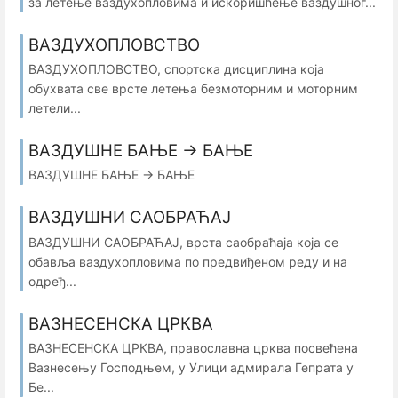
за летење ваздухопловима и искоришћење ваздушног...
ВАЗДУХОПЛОВСТВО
ВАЗДУХОПЛОВСТВО, спортска дисциплина која
обухвата све врсте летења безмоторним и моторним
летели...
ВАЗДУШНЕ БАЊЕ → БАЊЕ
ВАЗДУШНЕ БАЊЕ → БАЊЕ
ВАЗДУШНИ САОБРАЋАЈ
ВАЗДУШНИ САОБРАЋАЈ, врста саобраћаја која се
обавља ваздухопловима по предвиђеном реду и на
одређ...
ВАЗНЕСЕНСКА ЦРКВА
ВАЗНЕСЕНСКА ЦРКВА, православна црква посвећена
Вазнесењу Господњем, у Улици адмирала Гепрата у
Бе...