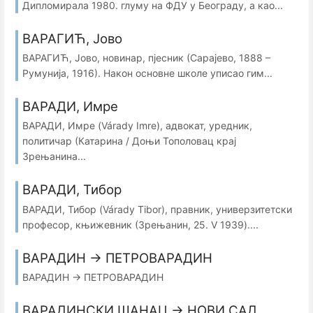
Дипломирала 1980. глуму на ФДУ у Београду, а као...
ВАРАГИЋ, Јово
ВАРАГИЋ, Јово, новинар, пјесник (Сарајево, 1888 –
Румунија, 1916). Након основне школе уписао гим...
ВАРАДИ, Имре
ВАРАДИ, Имре (Várady Imre), адвокат, уредник,
политичар (Катарина / Доњи Тополовац крај
Зрењанина...
ВАРАДИ, Тибор
ВАРАДИ, Тибор (Várady Tibor), правник, универзитетски
професор, књижевник (Зрењанин, 25. V 1939)....
ВАРАДИН → ПЕТРОВАРАДИН
ВАРАДИН → ПЕТРОВАРАДИН
ВАРАДИНСКИ ШАНАЦ → НОВИ САД