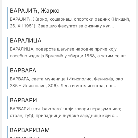
ВАРАЈИЋ, Жарко
ВАРАЈИЋ, Жарко, кошаркаш, спортски радник (Никшић,
26. XII 1951). Завршио Факултет за физичку кул...
ВАРАЛИЦА
ВАРАЛИЦА, подврста шаљиве народне приче коју
посебно издваја Врчевић у збирци 1868, а затим се шт...
ВАРВАРА
ВАРВАРА, света мученица (Илиополис, Феникија, око
285 – Илиополис, 306). Лепа и интелигентна, пот...
ВАРВАРИ
ВАРВАРИ (грч. bavrbaro": који говори неразумљиво;
стран, туђ), припадници људске заједнице који с...
ВАРВАРИЗАМ