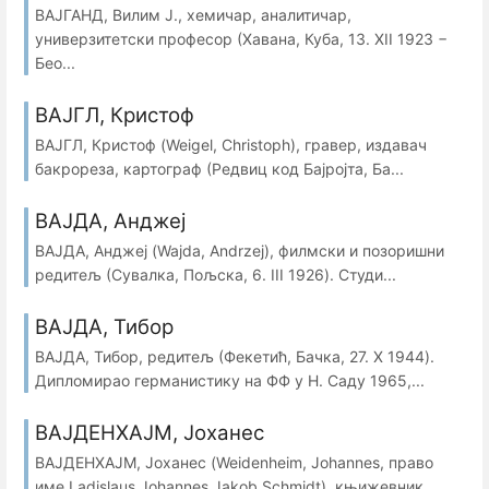
ВАЈГАНД, Вилим Ј., хемичар, аналитичар,
универзитетски професор (Хавана, Куба, 13. XII 1923 −
Бео...
ВАЈГЛ, Кристоф
ВАЈГЛ, Кристоф (Weigel, Christoph), гравер, издавач
бакрореза, картограф (Редвиц код Бајројта, Ба...
ВАЈДА, Анджеј
ВАЈДА, Анджеј (Wajda, Andrzej), филмски и позоришни
редитељ (Сувалка, Пољска, 6. III 1926). Студи...
ВАЈДА, Тибор
ВАЈДА, Тибор, редитељ (Фекетић, Бачка, 27. X 1944).
Дипломирао германистику на ФФ у Н. Саду 1965,...
ВАЈДЕНХАЈМ, Јоханес
ВАЈДЕНХАЈМ, Јоханес (Weidenheim, Johannes, право
име Ladislaus Johannes Jakob Schmidt), књижевник...