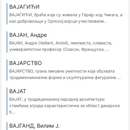
ВАЈАГИЋИ
ВАЈАГИЋИ, браћа која су живела у Герију код Чикага, а
као добровољци у Српској војсци учествовали...
ВАЈАН, Андре
ВАЈАН, Андре (Vaillant, André), лингвиста, слависта,
универзитетски професор (Соасон, Француска, ...
ВАЈАРСТВО
ВАЈАРСТВО, грана ликовне уметности која обухвата
тродимензионалне форме и скулптуралне фигуралне ...
ВАЈАТ
ВАЈАТ, у традиционалној народној архитектури
стамбена зграда карактеристична за област динарске
б...
ВАЈГАНД, Вилим Ј.