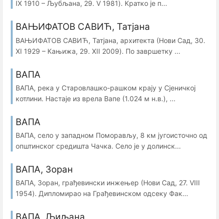
IX 1910 – Љубљана, 29. V 1981). Кратко је п...
ВАЊИФАТОВ САВИЋ, Татјана
ВАЊИФАТОВ САВИЋ, Татјана, архитекта (Нови Сад, 30.
XI 1929 – Кањижа, 29. XII 2009). По завршетку ...
ВАПА
ВАПА, река у Старовлашко-рашком крају у Сјеничкој
котлини. Настаје из врела Вапе (1.024 м н.в.), ...
ВАПА
ВАПА, село у западном Поморављу, 8 км југоисточно од
општинског средишта Чачка. Село је у долинск...
ВАПА, Зоран
ВАПА, Зоран, грађевински инжењер (Нови Сад, 27. VIII
1954). Дипломирао на Грађевинском одсеку Фак...
ВАПА, Љиљана