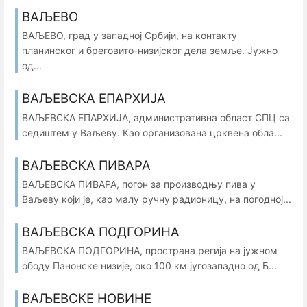
ВАЉЕВО
ВАЉЕВО, град у западној Србији, на контакту
планинског и бреговито-низијског дела земље. Јужно
од...
ВАЉЕВСКА ЕПАРХИЈА
ВАЉЕВСКА ЕПАРХИЈА, административна област СПЦ са
седиштем у Ваљеву. Као организована црквена обла...
ВАЉЕВСКА ПИВАРА
ВАЉЕВСКА ПИВАРА, погон за производњу пива у
Ваљеву који је, као малу ручну радионицу, на погодној...
ВАЉЕВСКА ПОДГОРИНА
ВАЉЕВСКА ПОДГОРИНА, пространа регија на јужном
ободу Панонске низије, око 100 км југозападно од Б...
ВАЉЕВСКЕ НОВИНЕ