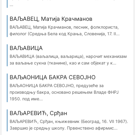
...
ВАЉАВЕЦ, Матија Крачманов
ВАЉАВЕЦ, Матија Крачманов, песник, фолклориста,
филолог (Средња Бела код Крања, Словенија, 17. II...
ВАЉАВИЦА
ВАЉАВИЦА (ваљалица, ваљарица), нарочит механизам
за ваљање сукна (тканине), као и сам објекат у к...
ВАЉАОНИЦА БАКРА СЕВОЈНО
ВАЉАОНИЦА БАКРА СЕВОЈНО, предузеће за
производњу бакра, основано решењем Владе ФНРЈ
1950. под име...
ВАЉАРЕВИЋ, Срђан
ВАЉАРЕВИЋ, Срђан, књижевник (Београд, 16. VII 1967).
Завршио је средњу школу. Првенствено афирмис...