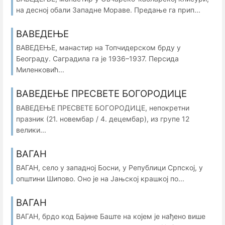
на десној обали Западне Мораве. Предање га прип...
ВАВЕДЕЊЕ
ВАВЕДЕЊЕ, манастир на Топчидерском брду у
Београду. Саградила га је 1936–1937. Персида
Миленковић...
ВАВЕДЕЊЕ ПРЕСВЕТЕ БОГОРОДИЦЕ
ВАВЕДЕЊЕ ПРЕСВЕТЕ БОГОРОДИЦЕ, непокретни
празник (21. новембар / 4. децембар), из групе 12
велики...
ВАГАН
ВАГАН, село у западној Босни, у Републици Српској, у
општини Шипово. Оно је на Јањској крашкој по...
ВАГАН
ВАГАН, брдо код Бајине Баште на којем је нађено више