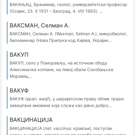
ВАКАЊАЦ, Бранимир, геолог, универзитетски професор
(Осијек, 23. X 1931 – Београд, 4. VIII 1993). ...
ВАКСМАН, Селман А.
ВАКСМАН, Селман А. (Waxman, Selman A.), микробиолог,
биохемичар (Нова Прилука код Кијева, Украјин...
ВАКУП
ВАКУП, село у Поморављу, на источном ободу
Алексиначке котлине, на левој обали Сокобањске
Моравиц...
ВАКУФ
ВАКУФ (арап. waqf), у шеријатском праву облик трајно
завештане имовине која служи као јавно добро...
ВAKЦИНАЦИЈА
ВAKЦИНАЦИЈА (лат. vaccinus: крављи), поступак
давања цепива, справљеног од ослабљених узрочника