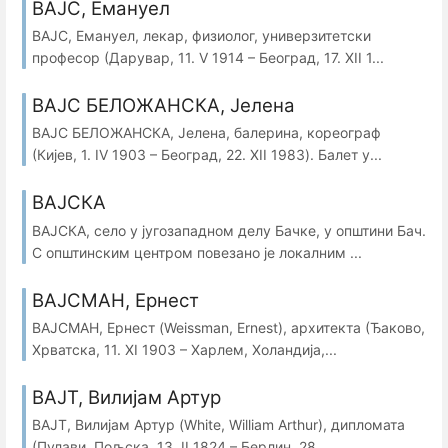
ВАЈС, Емануел
ВАЈС, Емануел, лекар, физиолог, универзитетски
професор (Дарувар, 11. V 1914 – Београд, 17. XII 1...
ВАЈС БЕЛОЖАНСКА, Јелена
ВАЈС БЕЛОЖАНСКА, Јелена, балерина, кореограф
(Кијев, 1. IV 1903 – Београд, 22. XII 1983). Балет у...
ВАЈСКА
ВАЈСКА, село у југозападном делу Бачке, у општини Бач.
С општинским центром повезано је локалним ...
ВАЈСМАН, Ернест
ВАЈСМАН, Ернест (Weissman, Ernest), архитекта (Ђаково,
Хрватска, 11. XI 1903 – Харлем, Холандија,...
ВАЈТ, Вилијам Артур
ВАЈТ, Вилијам Артур (White, William Arthur), дипломата
(Пулави, Пољска, 13. II 1824 – Берлин, 28....