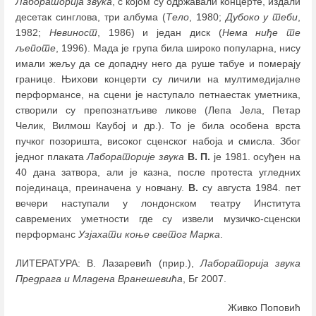
Лабораторија звука
, с којом су одржавали концерте, издали
десетак синглова, три албума (
Тело
, 1980;
Дубоко у теби
,
1982;
Невиност
, 1986) и један диск (
Нема ниђе те
љепоте
, 1996). Мада је група била широко популарна, нису
имали жељу да се допадну него да руше табуе и померају
границе. Њихови концерти су личили на мултимедијалне
перформансе, на сцени је наступало петнаестак уметника,
створили су препознатљиве ликове (Лепа Јела, Петар
Челик, Вилмош Каубој и др.). То је била особена врста
пучког позоришта, високог сценског набоја и смисла. Због
једног плаката
Лабораторије звука
В. П.
је 1981. осуђен на
40 дана затвора, али је казна, после протеста угледних
појединаца, преиначена у новчану.
В.
су августа 1984. пет
вечери наступали у лондонском театру Института
савремених уметности где су извели музичко-сценски
перформанс
Узјахати коње светог Марка
.
ЛИТЕРАТУРА: В. Лазаревић (прир.),
Лабораторија звука
Предрага и Младена Вранешевића
, Бг 2007.
Живко Поповић