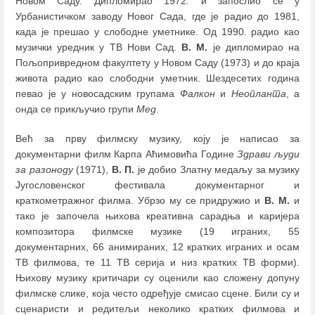
Новом Саду. Дипломирао 1972. и запослио се у
Урбанистичком заводу Новог Сада, где је радио до 1981,
када је прешао у слободне уметнике. Од 1990. радио као
музички уредник у ТВ Нови Сад.
В. М.
је дипломирао на
Пољопривредном факултету у Новом Саду (1973) и до краја
живота радио као слободни уметник. Шездесетих година
певао је у новосадским групама
Фалкон
и
Неопланта
, а
онда се прикључио групи
Мед
.
Већ за прву филмску музику, коју је написао за
документарни филм Карпа Аћимовића Године
Здрави људи
за разоноду
(1971),
В. П.
је добио Златну медаљу за музику
Југословенског фестивала документарног и
краткометражног филма. Убрзо му се придружио и
В. М.
и
тако је започела њихова креативна сарадња и каријера
композитора филмске музике (19 играних, 55
документарних, 66 анимираних, 12 кратких играних и осам
ТВ филмова, те 11 ТВ серија и низ кратких ТВ форми).
Њихову музику критичари су оценили као сложену допуну
филмске слике, која често одређује смисао сцене. Били су и
сценаристи и редитељи неколико кратких филмова и