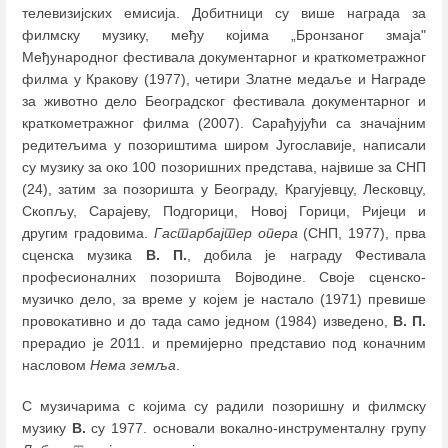
телевизијских емисија. Добитници су више награда за
филмску музику, међу којима „Бронзаног змаја"
Међународног фестивала документарног и краткометражног
филма у Кракову (1977), четири Златне медаље и Награде
за животно дело Београдског фестивала документарног и
краткометражног филма (2007). Сарађујући са значајним
редитељима у позориштима широм Југославије, написали
су музику за око 100 позоришних представа, највише за СНП
(24), затим за позоришта у Београду, Крагујевцу, Лесковцу,
Скопљу, Сарајеву, Подгорици, Новој Горици, Ријеци и
другим градовима.
Гастарбајтер опера
(СНП, 1977), прва
сценска музика
В. П.
, добила је награду Фестивала
професионалних позоришта Војводине. Своје сценско-
музичко дело, за време у којем је настало (1971) превише
провокативно и до тада само једном (1984) изведено,
В. П.
прерадио је 2011. и премијерно представио под коначним
насловом
Нема земља
.
С музичарима с којима су радили позоришну и филмску
музику
В.
су 1977. основали вокално-инструменталну групу