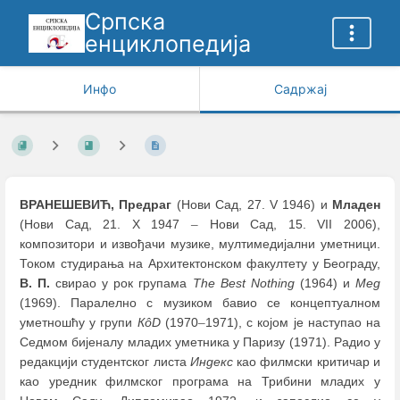
Српска
енциклопедија
Инфо
Садржај
ВРАНЕШЕВИЋ, Предраг
(Нови Сад, 27. V 1946) и
Младен
(Нови Сад, 21. X 1947
–
Нови Сад, 15. VII 2006),
композитори и извођачи музике, мултимедијални уметници.
Током студирања на Архитектонском факултету у Београду,
В.
П.
свирао у рок групaмa
The Best Nothing
(1964) и
Мед
(1969). Паралелно с музиком бавио се концептуалном
уметношћу у групи
КôD
(1970
–
1971), с којом је наступао на
Седмом бијеналу младих уметника у Паризу (1971). Радио у
редакцији студентског листа
Индекс
као филмски критичар и
као уредник филмског програма на Трибини младих у