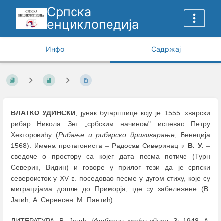
Српска
енциклопедија
Инфо
Садржај
ВЛАТКО УДИНСКИ
, јунак бугарштице коју је 1555. хварски
рибар Никола Зет „србским начином" испевао Петру
Хекторовићу (
Рибање и рибарско приговарање
, Венеција
1568). Имена протагониста
–
Радосав Сиверинац и
В. У.
–
сведоче о простору са којег дата песма потиче (Турн
Северин, Видин) и говоре у прилог тези да је српски
североисток у XV в. поседовао песме у дугом стиху, које су
миграцијама дошле до Приморја, где су забележене (В.
Јагић, А. Серенсен, М. Пантић).
ЛИТЕРАТУРА: В. Јагић,
Изабрани краћи списи
, Зг 1948; А.