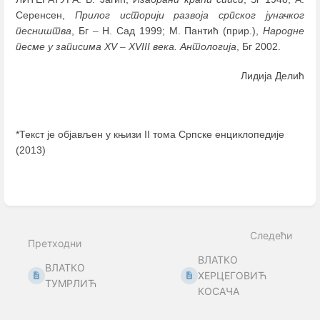
Серенсен,
Прилог историји развоја српског јуначког
песништва
, Бг
–
Н. Сад 1999; M. Пантић (прир.),
Народне
песме у записима XV
–
XVIII века. Антологија
, Бг 2002.
Лидија Делић
*Текст је објављен у књизи II тома Српске енциклопедије
(2013)
Enter
section
select
mode
Следећи
Претходни
ВЛАТКО
ВЛАТКО
ХЕРЦЕГОВИЋ
ТУМРЛИЋ
КОСАЧА