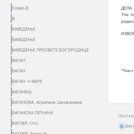
Слово В
ДЕЛА: 
The In
В
радио
ВАВЕДЕЊЕ
ИЗВОР
ВАВЕДЕЊЕ
ВАВЕДЕЊЕ ПРЕСВЕТЕ БОГОРОДИЦЕ
ВАГАН
*Текст
ВАГАН
ВАГАН → МЕРЕ
Enter
section
ВАГАНЕШ
select
mode
ВАГАНОВА, Агрипина Јаковљевна
ВАГАНСКА ПЕЋИНА
Претхо
ВАГНЕР, Ото
ВАН
ВАГНЕР, Хенри Н.