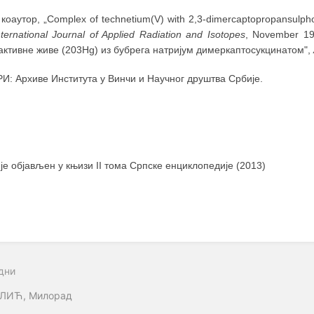
коаутор, „Complex of technetium(V) with 2,3-dimercaptopropansulphonat
ternational Journal of Applied Radiation and Isotopes
, November 19
активне живе (203Hg) из бубрега натријум димеркаптосукцинатом",
И: Архиве Института у Винчи и Научног друштва Србије.
 је објављен у књизи II тома Српске енциклопедије (2013)
дни
ЛИЋ, Милорад