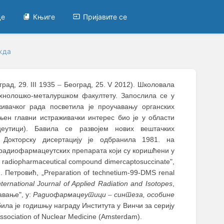
це
Књиге
Пријавите се
жда
рад, 29. III 1935
–
Београд, 25. V 2012). Школовала
ехнолошко-металуршком факултету. Запослила се у
ивачког рада посветила је проучавању органских
њен главни истраживачки интерес био је у области
еутици). Бавила се развојем нових вештачких
. Докторску дисертацију је одбранила 1981. на
 радиофармацеутских препарата који су коришћени у
l radiopharmaceutical compound dimercaptosuccinate",
Ј. Петровић, „Preparation of technetium-99-DMS renal
ternational Journal of Applied Radiation and Isotopes
,
авање", у:
Радиофармацеутици
–
синтеза, особине
била је годишњу награду Института у Винчи за серију
sociation of Nuclear Medicine (Amsterdam).