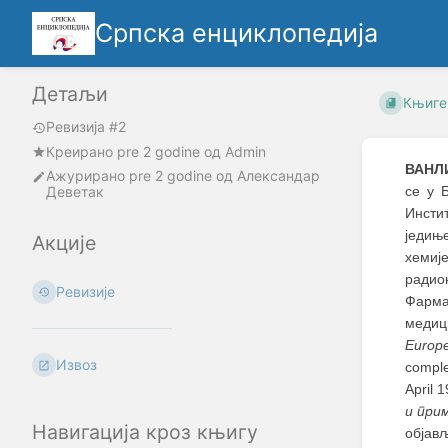
Српска енциклопедија
Детаљи
Књиге
Ревизија #2
Креирано
pre 2 godine
oд
Admin
ВАНЛ
Ажурирано
pre 2 godine
од
Александар
Деветак
се у 
Инсти
једињ
Акције
хемиј
радио
Ревизије
Фарма
медици
Europe
Извоз
comple
April 
и при
Навигација кроз књигу
објављ