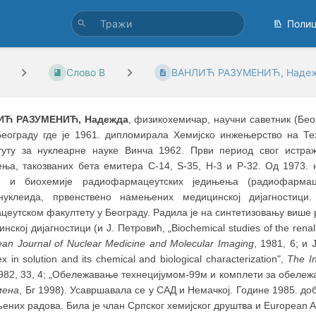
Поли
Слово В
ВАНЛИЋ РАЗУМЕНИЋ, Наде
ИЋ РАЗУМЕНИЋ, Надежда
, физикохемичар, научни саветник (Беог
Београду где је 1961. дипломирала Хемијско инжењерство на Т
туту за нуклеарне науке Винча 1962. Први период свог истраж
ења, такозваних бета емитера C-14, S-35, H-3 и P-32. Од 1973. 
е и биохемије радиофармацеутских једињења (радиофармац
нуклеида, првенствено намењених медицинској дијагностици
цеутском факултету у Београду. Радила је на синтетизовању више
нској дијагностици (и Ј. Петровић, „Biochemical studies of the rena
an Journаl of Nuclear Medicine and Molecular Imaging
, 1981, 6; и 
x in solution and its chemical and biological characterization",
The In
1982, 33, 4; „Обележавање технецијумом-99м и комплети за обележ
мена
, Бг 1998). Усавршавала се у САД и Немачкој. Године 1985. до
ених радова. Била је члан Српског хемијског друштва и European As