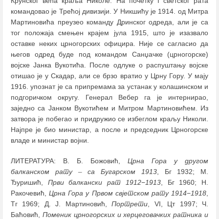
Крунског већа краља Николе. На почетку I светског рата
командовао је Трећој дивизији. У Никшићу је 1914. од Митра
Мартиновића преузео команду Дринског одреда, али је са
тог положаја смењен крајем јула 1915, што је изазвало
оставке неких црногорских официра. Није се сагласио да
његов одред буде под командом Санџачке (црногорске)
војске Јанка Вукотића. После одлуке о распуштању војске
отишао је у Скадар, али се брзо вратио у Црну Гору. У мају
1916. упознат је са припремама за устанак у колашинском и
подгоричком округу. Генерал Вебер га је интернирао,
заједно са Јанком Вукотићем и Митром Мартиновићем. Из
затвора је побегао и придружио се избеглом краљу Николи.
Најпре је био министар, а после и председник Црногорске
владе и министар војни.
ЛИТЕРАТУРА: В. Б. Божовић,
Црна Гора у другом
балканском рату
–
са Бугарском 1913
, Бг 1932; М.
Ђуришић,
Први балкански рат 1912
−
1913
, Бг 1960; Н.
Ракочевић,
Црна Гора у Првом свјетском рату 1914
−
1918
,
Тг 1969; Д. Ј. Мартиновић,
Портрети
, VI, Цт 1997; Ч.
Баћовић,
Поменик црногорских и херцеговачких ратника и