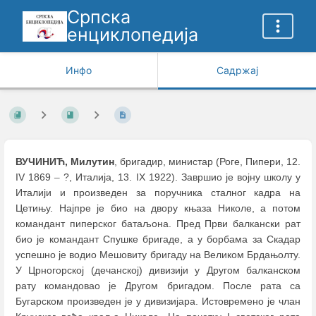
Српска
енциклопедија
Инфо
Садржај
ВУЧИНИЋ, Милутин
, бригадир, министар (Роге, Пипери, 12.
IV 1869
–
?, Италија, 13. IX 1922). Завршио је војну школу у
Италији и произведен за поручника сталног кадра на
Цетињу. Најпре је био на двору књаза Николе, а потом
командант пиперског батаљона. Пред Први балкански рат
био је командант Спушке бригаде, а у борбама за Скадар
успешно је водио Мешовиту бригаду на Великом Брдањолту.
У Црногорској (дечанској) дивизији у Другом балканском
рату командовао је Другом бригадом. После рата са
Бугарском произведен је у дивизијара. Истовремено је члан