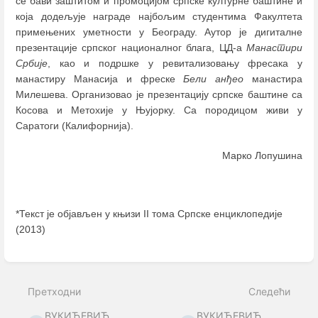
се бави заштитом и промоцијом српске културне баштине и
која додељује награде најбољим студентима Факултета
примењених уметности у Београду. Аутор је дигиталне
презентације српског националног блага, ЦД-а
Манастири
Србије
, као и подршке у ревитализовању фресака у
манастиру Манасија и фреске
Бели анђеo
манастира
Милешева. Организовао је презентацију српске баштине са
Косова и Метохије у Њујорку. Са породицом живи у
Саратоги (Калифорнија).
Марко Лопушина
*Текст је објављен у књизи II тома Српске енциклопедије
(2013)
Enter
section
select
Претходни
Следећи
mode
ВУКИЋЕВИЋ,
ВУКИЋЕВИЋ,