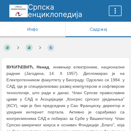
Српска
енциклопедија
Инфо
Садржај
ВУКИЋЕВИЋ, Ненад
, инжењер електронике, национални
радник (Јагодина, 14. Х 1957). Дипломирао је на
Електротехником факултету у Београду. Одселио се 1984. у
САД, где је специјализовао развој компјутерске и софтверске
технологије, што ради и данас. Члан Српске православне
цркве у САД и Асоцијације „Конгрес српског уједињења"
(КСУ), чији је био председник у Сан Франциску, директор и
уредник интернет портала. Активно је сарађивао са
конгресменима САД и лобирао за Србе у Вашингтону. Члан
Српско-америчког кокуса и оснивач Фондације „Благо", која