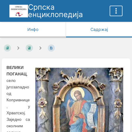
Српска
енциклопедија
Инфо
Садржај
ВЕЛИКИ
ПОГАНАЦ
,
село
југозападно
од
Копривнице
, у
Хрватској.
Заједно са
околним