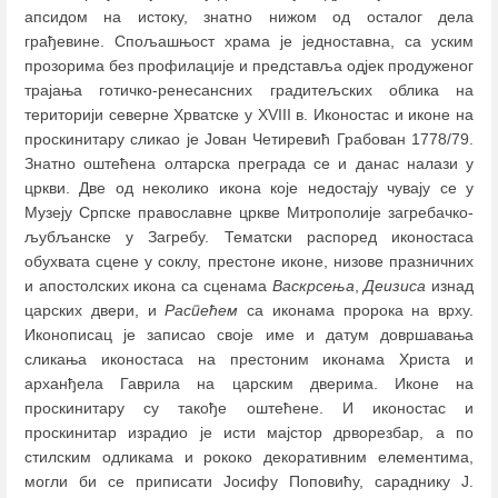
апсидом на истоку, знатно нижом од осталог дела
грађевине. Спољашњост храма је једноставна, са уским
прозорима без профилације и представља одјек продуженог
трајања готичко-ренесансних градитељских облика на
територији северне Хрватске у XVIII в. Иконостас и иконе на
проскинитару сликао је Јован Четиревић Грабован 1778/79.
Знатно оштећена олтарска преграда се и данас налази у
цркви. Две од неколико икона које недостају чувају се у
Музеју Српске православне цркве Митрополије загребачко-
љубљанске у Загребу. Тематски распоред иконостаса
обухвата сцене у соклу, престоне иконе, низове празничних
и апостолских икона са сценама
Васкрсења
,
Деизиса
изнад
царских двери, и
Распећем
са иконама пророка на врху.
Иконописац је записао своје име и датум довршавања
сликања иконостаса на престоним иконама Христа и
арханђела Гаврила на царским дверима. Иконе на
проскинитару су такође оштећене. И иконостас и
проскинитар израдио је исти мајстор дрворезбар, а по
стилским одликама и рококо декоративним елементима,
могли би се приписати Јосифу Поповићу, сараднику Ј.