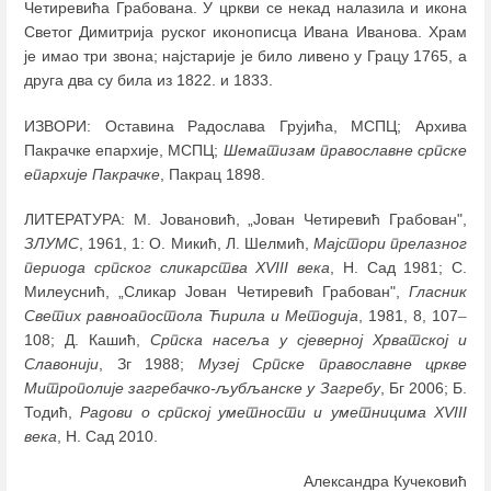
Четиревића Грабована. У цркви се некад налазила и икона
Светог Димитрија руског иконописца Ивана Иванова. Храм
је имао три звона; најстарије је било ливено у Грацу 1765, а
друга два су била из 1822. и 1833.
ИЗВОРИ: Оставина Радослава Грујића, МСПЦ; Архива
Пакрачке епархије, МСПЦ;
Шематизам православне српске
епархије Пакрачке
, Пакрац 1898.
ЛИТЕРАТУРА: М. Јовановић, „Јован Четиревић Грабован",
ЗЛУМС
, 1961, 1: О. Микић, Л. Шелмић,
Мајстори прелазног
периода српског сликарства XVIII века
, Н. Сад 1981; С.
Милеуснић, „Сликар Јован Четиревић Грабован",
Гласник
Светих равноапостола Ћирила и Методија
, 1981, 8, 107
–
108; Д. Кашић,
Српска насеља у сјеверној Хрватској и
Славонији
, Зг 1988;
Музеј Српске православне цркве
Митрополије загребачко-љубљанске
у Загребу
, Бг 2006; Б.
Тодић,
Радови о српској уметности и уметницима XVIII
века
, Н. Сад 2010.
Александра Кучековић