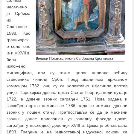
селима
насељено
је Србима
из
Славоније
1598. Као
граничарск
о село, оно
је и у XVII в.
било
изложено
миграцијама, али су током целог периода већину
становника чинили Срби. Пред званичном државном
комисијом 1732. они су се колективно изјаснили против
уније. Парохијска дрвена црква Светог Георгија подигнута је
1722, а дрвени звоник саграђен 1751. Нова зидана и
засвођена црква помиње се 1786, када се помиње дрвени
звоник у лошем стању. Претпоставља се да је масивни
звоник, данас прислоњен уз западну фасаду цркве,
саграђен у последњој деценији XVIII в. Црква је обнављана
1893. Грађена је на једноставној издуженој основи са