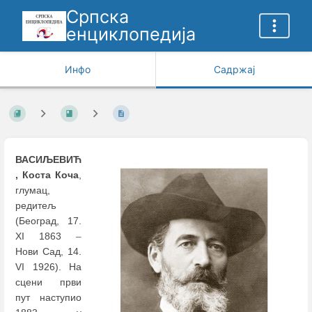
Српска
енциклопедија
Инфо
Садржај
ВАСИЉЕВИЋ
, Коста Коча
,
глумац,
редитељ
(Београд, 17.
XI 1863
–
Нови Сад, 14.
VI 1926). На
сцени први
пут наступио