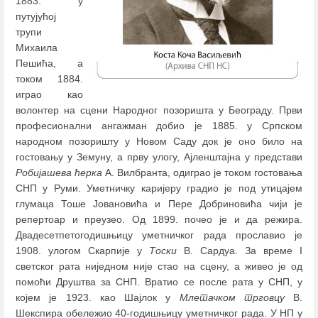
1883. у
путујућој
трупи
Михаила
Пешића, а
током 1884.
играо као
волонтер на сцени Народног позоришта у Београду. Први
професионални ангажман добио је 1885. у Српском
народном позоришту у Новом Саду док је оно било на
гостовању у Земуну, а прву улогу, Ајленштајна у представи
Робијашева ћерка
А. Вилбранта, одиграо је током гостовања
СНП у Руми. Уметничку каријеру градио је под утицајем
глумаца Тоше Јовановића и Пере Добриновића чији је
репертоар и преузео. Од 1899. почео је и да режира.
Двадесетпетогодишњицу уметничког рада прославио је
1908. улогом Скарпије у
Тоски
В. Сардуа. За време I
светског рата ниједном није стао на сцену, а живео је од
помоћи Друштва за СНП. Вратио се после рата у СНП, у
којем је 1923. као Шајлок у
Млетачком трговцу
В.
Шекспира обележио 40-годишњицу уметничког рада. У НП у