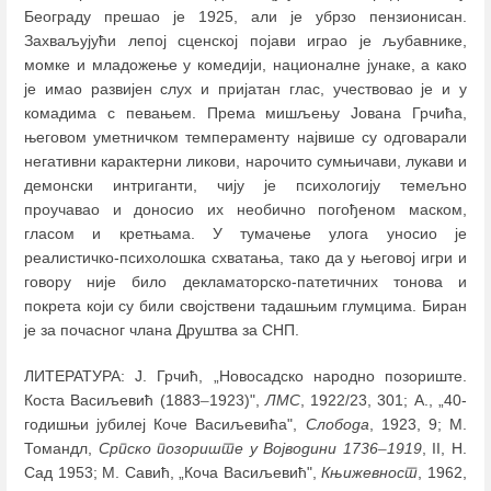
Београду прешао је 1925, али је убрзо пензионисан.
Захваљујући лепој сценској појави играо је љубавнике,
момке и младожење у комедији, националне јунаке, а како
је имао развијен слух и пријатан глас, учествовао је и у
комадима с певањем. Према мишљењу Јована Грчића,
његовом уметничком темпераменту највише су одговарали
негативни карактерни ликови, нарочито сумњичави, лукави и
демонски интриганти, чију је психологију темељно
проучавао и доносио их необично погођеном маском,
гласом и кретњама. У тумачење улога уносио је
реалистичко-психолошка схватања, тако да у његовој игри и
говору није било декламаторско-патетичних тонова и
покрета који су били својствени тадашњим глумцима. Биран
је за почасног члана Друштва за СНП.
ЛИТЕРАТУРА: Ј. Грчић, „Новосадско народно позориште.
Коста Васиљевић (1883
–
1923)",
ЛМС
, 1922/23, 301; А., „40-
годишњи јубилеј Коче Васиљевића",
Слобода
, 1923, 9; М.
Томандл,
Српско позориште у Војводини 1736
–
1919
, II, Н.
Сад 1953; М. Савић, „Коча Васиљевић",
Књижевност
, 1962,