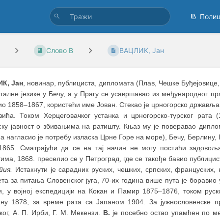
Поли
Слово В
ВАЦЛИК, Јан
К, Јан
, новинар, публициста, дипломата (Плав, Чешке Буђејовице
талне језике у Бечу, а у Прагу се усавршавао из међународног пр
ио 1858
–
1867, користећи име Јован. Стекао је црногорско државља
вића. Током Херцеговачког устанка и црногорско-турског рата 
ску јавност о збивањима на ратишту. Књаз му је поверавао диплом
а нагласио је потребу изласка Црне Горе на море), Бечу, Берлину, 
1865. Сматрајући да се на тај начин не могу постићи задовољ
има, 1868. преселио се у Петроград, где се такође бавио публици
тия.
Истакнути је сарадник руских, чешких, српских, француских, 
та за питања Словенског југа, 70-их година више пута је боравио 
и, у војној експедицији на Кокан и Памир 1875
–
1876, током руск
ну 1878, за време рата са Јапаном 1904. За јужнословенске при
ог, А. П. Ирби, Г. М. Мекензи.
В.
је посебно остао упамћен по м