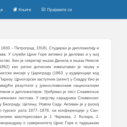
це
Књиге
Пријавите се
, 1830
–
Петроград, 1918). Студирао је дипломатију и
ава. У служби Црне Горе активно је деловао и у њој
нство. Био је секретар књаза Данила и књаза Николе
(1862) као ратни дописник извештавао је чешку и
атске мисије у Цариграду (1863. у аудијенцији код
Паризу. Црногорски заступник (агент) у Скадру био је
авајући резултати у јужнословенским националним
стиком и дипломатијом. Уређивао је лист
Славянские
немачких листова. У својству сарадника Словенског
у Београду, Цетињу, Новом Саду. Активан је у руској
о-турског рата 1877
–
1878, на конференцији у Сан-
лике заинтересовао је Ј. Чермака, Ј. Колара, Ј.
еморандуму о суверенитету Црне Горе и тадашњем