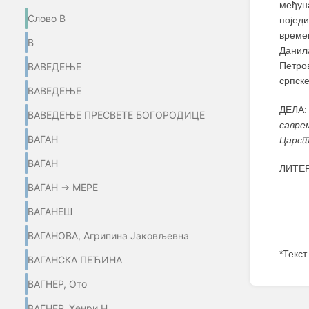
међун
Слово В
поједи
времен
В
Данил
Петров
ВАВЕДЕЊЕ
српске
ВАВЕДЕЊЕ
ДЕЛА
ВАВЕДЕЊЕ ПРЕСВЕТЕ БОГОРОДИЦЕ
савре
ВАГАН
Царст
ВАГАН
ЛИТЕР
ВАГАН → МЕРЕ
ВАГАНЕШ
ВАГАНОВА, Агрипина Јаковљевна
*Текст
ВАГАНСКА ПЕЋИНА
Enter
ВАГНЕР, Ото
section
select
ВАГНЕР, Хенри Н.