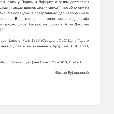
ом језику у Паризу и Лајпцигу, а затим достављен
државни архив дипломатских списа"), посебно ону из
рчевић. Меморандум је представљао део напора књаза
висност.
В.
је касније пригодно писао о династији
ао као део ширег балканског пројекта. Члан Друштва
92.
rope
, Leipzig
–
Paris 1858 (
Суверенитет Црне Горе и
зная дорога и ее значение в будущем
, СПб 1888;
вић,
Дипломатија Црне Горе 1711
–
1918
, Пг
–
Бг 1996.
Жељко Вујадиновић