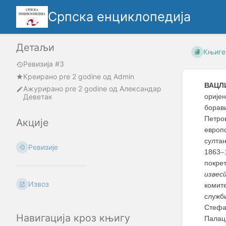
Српска енциклопедија
Детаљи
Књиге
Ревизија #3
Креирано
pre 2 godine
oд
Admin
ВАЦЛИ
Ажурирано
pre 2 godine
од
Александар
Деветак
оријен
борав
Петро
Акције
европ
султан
Ревизије
1863
–
покрет
извес
Извоз
комите
служб
Стефа
Навигација кроз књигу
Палацк