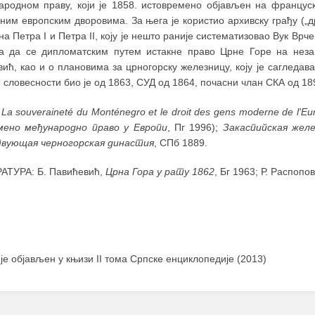
ародном праву, који је 1858. истовремено објављен на француск
ним европским дворовима. За њега је користио архивску грађу („
а Петра I и Петра II, коју је нешто раније систематизовао Вук В
а да се дипломатским путем истакне право Црне Горе на неза
ић, као и о плановима за црногорску железницу, коју је сагледав
 словесности био је од 1863, СУД од 1864, почасни члан СКА од 18
:
La souveraineté du Monténegro et le droit des gens moderne de l'Eu
мено међународно право у Европи
, Пг 1996);
Закаспийская желе
вующая черногорская династия
, СПб 1889.
АТУРА: Б. Павићевић,
Црна Гора у рату 1862
, Бг 1963; Р. Распопо
 је објављен у књизи II тома Српске енциклопедије (2013)