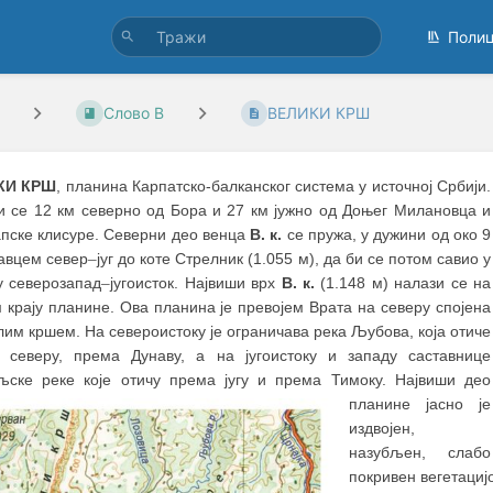
Поли
Слово В
ВЕЛИКИ КРШ
КИ КРШ
, планина Карпатско-балканског система у источној Србији.
и се 12 км северно од Бора и 27 км јужно од Доњег Милановца и
пске клисуре. Северни део венца
В. к.
се пружа, у дужини од око 9
равцем север
–
југ до коте Стрелник (1.055 м), да би се потом савио у
у северозапад
–
југоисток. Највиши врх
В. к.
(1.148 м) налази се на
 крају планине. Ова планина је превојем Врата на северу спојена
им кршем. На североистоку је ограничава река Љубова, која отиче
 северу, према Дунаву, а на југоистоку и западу саставнице
љске реке које отичу према југу и према Тимоку.
Највиши део
планине јасно је
издвојен,
назубљен, слабо
покривен вегетациј