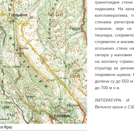
гранитоидне стене
падинама. На зап
конгломератима, 
стенама регистро
планине, који се 
пешчара, слојевити
слојевитих и масив
огољених стена н
сипара у њиховим 
на контакту стрмих
спуштају ка речн
покривени шумом. Н
долина су до 550 м
до 700 м н.в.
ЛИТЕРАТУРА: И. 
Великог крша и Ст