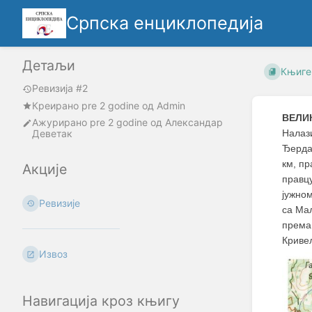
Српска енциклопедија
Детаљи
Књиге
Ревизија #2
Креирано
pre 2 godine
oд
Admin
ВЕЛИ
Ажурирано
pre 2 godine
од
Александар
Деветак
Налаз
Ђерда
км, п
Акције
правц
јужном
Ревизије
са Мал
према
Криве
Извоз
Навигација кроз књигу