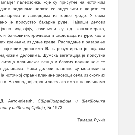
 млађег палеозоика, које су присутне на источним
адним падинама налазе се андензити и дацити са
пешчарима и лапорцима из горње креде. У овим
вано је присуство бакарне руде. Највиши делови
јасно издвајају, сачињени су од: конгломерата,
х и банковитих кречњака и шкриљаца из јуре, као и
них кречњака из доње креде. Распадање и разарање
а највишим деловима
В. к.
резултирало је појавом
најнижим деловима. Шумска вегетација је присутна
 литица планинског венца и блажих падина које се
им долинама. Нижи делови планине су местимично
а источној страни планине засеоци села из околних
 н.в. На западној страни заселака има и на висинама
Д. Антонијевић,
Стратиграфија и тектоника
ола у источној Србији
, Бг 1973.
Тамара Лукић