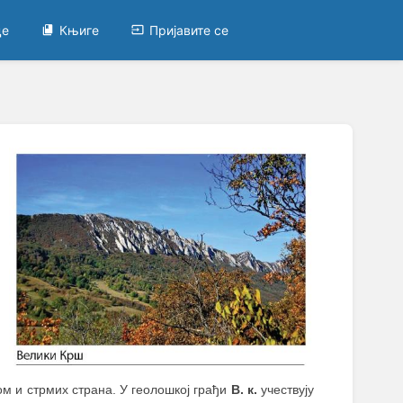
це
Књиге
Пријавите се
ом и стрмих страна. У геолошкој грађи
В. к.
учествују