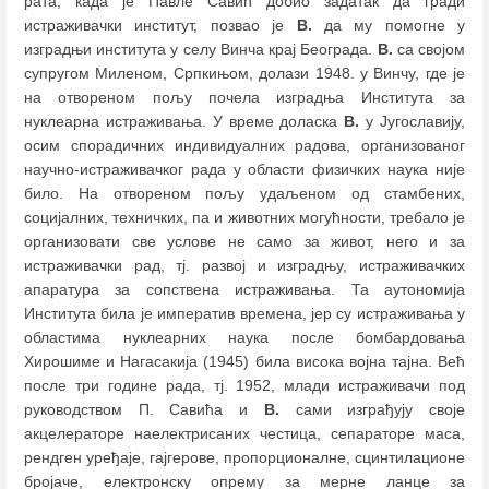
рата, када је Павле Савић добио задатак да гради
истраживачки институт, позвао је
В.
да му помогне у
изградњи института у селу Винча крај Београда.
В.
са својом
супругом Миленом, Српкињом, долази 1948. у Винчу, где је
на отвореном пољу почела изградња Института за
нуклеарна истраживања. У време доласка
В.
у Југославију,
осим спорадичних индивидуалних радова, организованог
научно-истраживачког рада у области физичких наука није
било. На отвореном пољу удаљеном од стамбених,
социјалних, техничких, па и животних могућности, требало је
организовати све услове не само за живот, него и за
истраживачки рад, тј. развој и изградњу, истраживачких
апаратура за сопствена истраживања. Та аутономија
Института била је императив времена, јер су истраживања у
областима нуклеарних наука после бомбардовања
Хирошиме и Нагасакиja (1945) била висока војна тајна. Већ
после три године рада, тј. 1952, млади истраживачи под
руководством П. Савића и
В.
сами изграђују своје
акцелераторе наелектрисаних честица, сепараторе маса,
рендген уређаје, гајгерове, пропорционалне, сцинтилационе
бројаче, електронску опрему за мерне ланце за