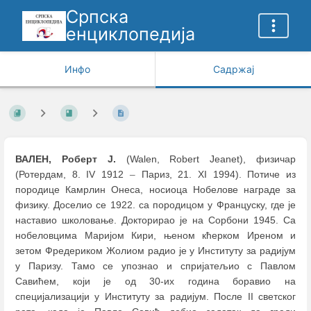
Српска
енциклопедија
Инфо
Садржај
ВАЛЕН, Роберт Ј.
(Walen, Robert Jеanet), физичар
(Ротердам, 8. IV 1912
–
Париз, 21. XI 1994). Потиче из
породице Камрлин Онеса, носиоца Нобелове награде за
физику. Доселио се 1922. са породицом у Фрaнцуску, где је
наставио школовање. Докторирао је на Сорбони 1945. Са
нобеловцима Маријом Кири, њеном кћерком Иреном и
зетом Фредериком Жолиом радио је у Институту за радијум
у Паризу. Тамо се упознао и спријатељио с Павлом
Савићем, који је од 30-их година боравио на
специјализацији у Институту за радијум. После II светског