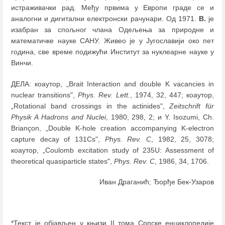
истраживачки рад. Међу првима у Европи граде се и
аналогни и дигитални електронски рачунари. Од 1971.
В.
је
изабран за спољног члана Одељења за природне и
математичке науке САНУ. Живео је у Југославији око пет
година, све време подижући Институт за нуклеарне науке у
Винчи.
ДЕЛА: коаутор, „Brait Interaction and double K vacancies in
nuclear transitions",
Phys. Rev. Lett.
, 1974, 32, 447; коаутор,
„Rotational band crossings in the actinides",
Zeitschrift für
Physik A Hadrons and Nuclei
, 1980, 298, 2; и Y. Isozumi, Ch.
Briançon, „Double K-hole creation accompanying K-electron
capture decay of 131Cs",
Phys. Rev. C
, 1982, 25, 3078;
коаутор, „Coulomb excitation study of 235U: Assessment of
theoretical quasiparticle states",
Phys. Rev. C
, 1986, 34, 1706.
Иван Драганић; Ђорђе Бек-Узаров
*Текст је објављен у књизи II тома Српске енциклопедије