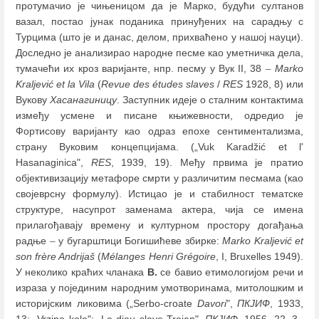
протумачио је чињеницом да је Марко, будући султанов
вазал, постао јунак поданика принуђених на сарадњу с
Турцима (што је и данас, делом, прихваћено у нашој науци).
Доследно је анализирао народне песме као уметничка дела,
тумачећи их кроз варијанте, нпр. песму у Вук II, 38
–
Marko
Kraljević et la Vila
(
Revue des études slaves
/
RES
1928, 8) или
Вукову
Хасанагиницу
. Заступник идеје о сталним контактима
између усмене и писане књижевности, одредио је
Фортисову варијанту као одраз епохе сентиментализма,
страну Вуковим концепцијама. („Vuk Karadžić et l'
Hasanaginica",
RES
, 1939, 19). Међу првима је пратио
објективизацију метафоре смрти у различитим песмама (као
својеврсну формулу). Истицао је и стабилност тематске
структуре, насупрот заменама актера, чија се имена
прилагођавају времену и културном простору догађања
радње
–
у бугарштици Богишићеве збирке:
Marko Kraljević et
son frère Andrijaš
(
Mélanges Henri Grégoire
, I, Bruxelles 1949).
У неколико краћих чланака
В.
се бавио етимологијом речи и
израза у појединим народним умотворинама, митолошким и
историјским ликовима („Serbo-croate
Davori
",
ПКЈИФ
, 1933,
13; „Vrzino kolo"; „Le dieu slave Trojan",
ПКЈИФ
, 1956, 22, 3
–