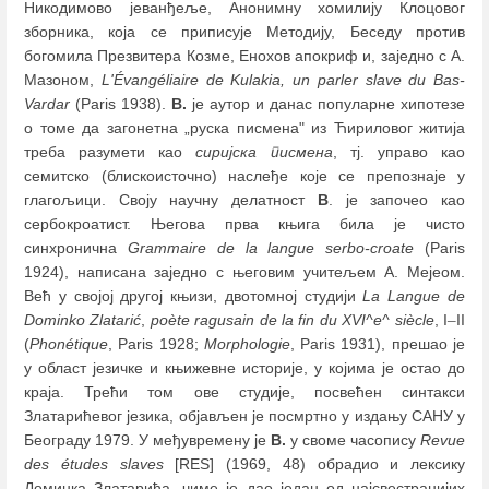
Никодимово јеванђеље, Анонимну хомилију Клоцовог
зборника, која се приписује Методију, Беседу против
богомила Презвитера Козме, Енохов апокриф и, заједно с А.
Мазоном,
L'Évangéliaire de Kulakia, un parler slave du Bas-
Vardar
(Paris 1938).
В.
је аутор и данас популарне хипотезе
о томе да загонетна „руска писмена" из Ћириловог житија
треба разумети као
сиријска писмена
, тј. управо као
семитско (блискоисточно) наслеђе које се препознаје у
глагољици. Своју научну делатност
В
. је започео као
сербокроатист. Његова прва књига била је чисто
синхронична
Grammaire de la langue serbo-croate
(Paris
1924), написана заједно с његовим учитељем А. Мејеом.
Већ у својој другој књизи, двотомној студији
La Langue de
Dominko Zlatarić
,
poète ragusain de la fin du XVI^e^
siècle
, I
–
II
(
Phonétique
, Paris 1928;
Morphologie
, Paris 1931), прешао је
у област језичке и књижевне историје, у којима је остао до
краја. Трећи том ове студије, посвећен синтакси
Златарићевог језика, објављен је посмртно у издању САНУ у
Београду 1979. У међувремену је
В.
у своме часопису
Revue
des études slaves
[RES] (1969, 48) обрадио и лексику
Доминка Златарића, чиме је дао један од најсвестранијих