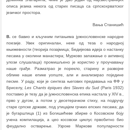
описа језика некога од старих писаца са српскохрватског
језичког простора.
Вања Станишић
В.
се бавио и кључним питањима јужнословенске народне
поезије. Увек оригиналан, неке од теза о народној
књижевности (теорија позајмица; Бедијеова идеја о настанку
песама у околини манастира; Мурково запажање о активној
улози слушалаца) промишљено је користио у проучавању
наше грађе. Разматрао је порекло, старину и развојне
облике наше епике уопште, али и анализирао поједине
песме. У раду, који је синтеза његових предавања на ФФ у
Бриселу,
Les Chants épiques des Slaves du Sud
(Paris 1932)
поставио је тезу да је јужнословенска епика настала у XIV в.,
прво у дугом, а потом у десетерачком стиху, на подручју
старе српске државе, под утицајем грчких епских песама; да
је бугарштица (1) из Богишићеве збирке о Косовском боју
учена компилација, а цео косовски циклус првобитно био
феудално остварење. Узроке Маркове популарности