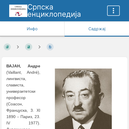
Српска
енциклопедија
Инфо
Садржај
ВАЈАН, Андре
(Vaillant, André),
лингвиста,
слависта,
универзитетски
професор
(Соасон,
Француска, 3. XI
1890
–
Париз, 23.
IV 1977).