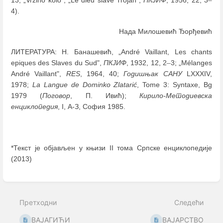
4).
Нада Милошевић Ђорђевић
ЛИТЕРАТУРА: Н. Банашевић, „André Vaillant, Les chants
epiques des Slaves du Sud",
ПКЈИФ
, 1932, 12, 2
–
3; „Mélanges
André Vaillant",
RES
, 1964, 40;
Годишњак САНУ
LXXXIV,
1978;
La Langue de Dominko Zlatarić
, Tome 3: Syntaxe, Bg
1979 (
Поговор
, П. Ивић);
Кирило-Методиевска
енциклопедия
, I, А-З, София 1985.
*Текст је објављен у књизи II тома Српске енциклопедије
(2013)
Enter
section
select
Претходни
Следећи
mode
ВАЈАГИЋИ
ВАЈАРСТВО