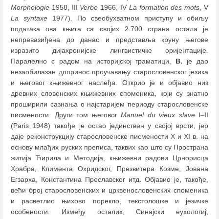
Morphologie
1958, III
Verbe
1966, IV
La formation des mots
, V
La syntaxe
1977). По свеобухватном приступу и обиљу
података ова књига са својих 2.700 страна остала је
непревазиђена до данас и представља круну његове
изразито дијахронијске лингвистичке оријентације.
Паралелно с радом на историјској граматици,
В.
је дао
незаобилазан допринос проучавању старословенског језика
и његовог књижевног наслеђа. Открио је и објавио низ
древних словенских књижевних споменика, који су знатно
проширили сазнања о најстаријем периоду старословенске
писмености. Други том његовог
Manuel du vieux slave
I
–
II
(Paris 1948) такође је остао јединствен у својој врсти, јер
даје реконструкцију старословенске писмености X и XI в. на
основу млађих руских преписа, таквих као што су Пространа
житија Ћирила и Методија, књижевни радови Црнорисца
Храбра, Климента Охридског, Презвитера Козме, Јована
Егзарха, Константина Преславског итд. Објавио је, такође,
већи број старословенских и црквенословенских споменика
и расветлио њихово порекло, текстолошке и језичке
особености. Између осталих, Синајски еухологиј,