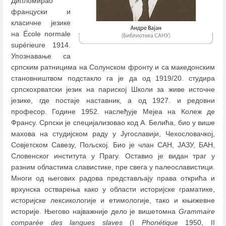
Дипломирао
француски и
класичне језике
на École normale
supérieure 1914.
Упознавање са
српским ратницима на Солунском фронту и са македонским
становништвом подстакло га је да од 1919/20. студира
српскохрватски језик на париској Школи за живе источне
језике, где постаје наставник, а од 1927. и редовни
професор. Године 1952. наслеђује Мејеа на Колеж де
Франсу. Српски је специјализовао код А. Белића, био у више
махова на студијском раду у Југославији, Чехословачкој,
Совјетском Савезу, Пољској. Био је члан САН, ЈАЗУ, БАН,
Словенског института у Прагу. Оставио је видан траг у
разним областима славистике, пре свега у палеославистици.
Многи од његових радова представљају права открића и
врхунска остварења како у области историјске граматике,
историјске лексикологије и етимологије, тако и књижевне
историје. Његово најважније дело је вишетомна
Grammaire
comparée des langues slaves
(I
Phonétique
1950, II