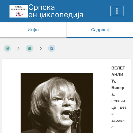
Српска
енциклопедија
Инфо
Садржај
ВЕЛЕТ
АНЛИ
Ћ,
Бисер
а
,
певачи
ца џез
и
забавн
е