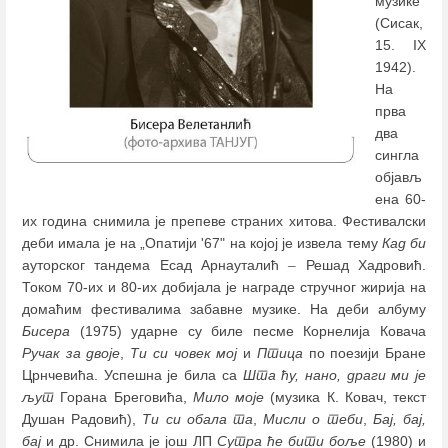
музике
(Сисак,
15. IX
1942).
На
прва
два
сингла
објављ
ена 60-
их година снимила је препеве страних хитова. Фестивалски
деби имала је на „Опатији '67" на којој је извела тему
Кад би
ауторског тандема Есад Арнауталић
–
Решад Хадровић.
Током 70-их и 80-их добијала је награде стручног жирија на
домаћим фестивалима забавне музике. На деби албуму
Бисера
(1975) ударне су биле песме Корнелија Ковача
Ручак за двоје
,
Ти си човек мој
и
Птица
по поезији Бране
Црнчевића. Успешна је била са
Шта ћу, нано, драги ми је
љут
Горана Бреговића,
Мило моје
(музика К. Ковач, текст
Душан Радовић),
Ти си обала та
,
Мисли о теби
,
Бај, бај,
бај
и др. Снимила је још ЛП
Сутра ће бити боље
(1980) и