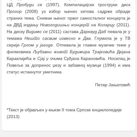
ЦД
Пробуди се
(1997). Компилацијски троструки диск
Прозор
(2008) уз избор њених хитова садржи обраде
страних тема. Снимак њеног првог самосталног концерта је
на ДВД издању
Новогодишњи концерт на Коларцу
(2011).
На диску
Видимо се
(2011) састава
Дарквуд Даб
певала је у
темама
Нешто сасвим извесно
и
Два
. Глумила је у ТВ
серији
Грлом у јагоде
. Отпевала је главне музичке теме у
филмовима
Љубавни живот Будимира Трајковића
Дејана
Караклајића и
Сјај у очима
Срђана Карановића. Носилац је
Повеље за допринос џезу и забавној музици (1994) и има
статус истакнутог уметника.
Петар Јањатовић
*Текст је објављен у књизи II тома Српске енциклопедије
(2013)
Enter
section