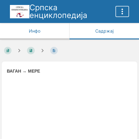
Српска
енциклопедија
Инфо
Садржај
ВАГАН
→
МЕРЕ
Enter
section
select
mode