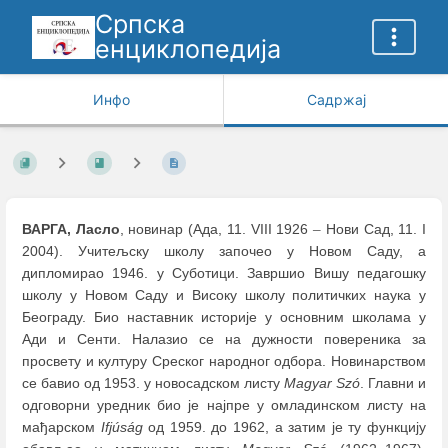
Српска
енциклопедија
Инфо
Садржај
ВАРГА, Ласло
, новинар (Ада, 11. VIII 1926
–
Нови Сад, 11. I
2004). Учитељску школу започео у Новом Саду, а
дипломирао 1946. у Суботици. Завршио Вишу педагошку
школу у Новом Саду и Високу школу политичких наука у
Београду. Био наставник историје у основним школама у
Ади и Сенти. Налазио се на дужности повереника за
просвету и културу Среског народног одбора. Новинарством
се бавио од 1953. у новосадском листу
Magyar Szó
. Главни и
одговорни уредник био је најпре у омладинском листу на
мађарском
Ifjúság
од 1959. до 1962, а затим је ту функцију