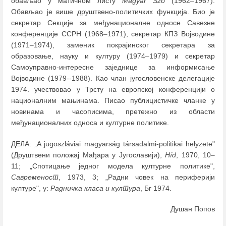
обављао у матичном листу
Magyar Szó
(1962
–
1967).
Обављао је више друштвено-политичких функција. Био је
секретар Секције за међунационалне односе Савезне
конференције ССРН (1968
–
1971), секретар КПЗ Војводине
(1971
–
1974), заменик покрајинског секретара за
образовање, науку и културу (1974
–
1979) и секретар
Самоуправно-интересне заједнице за информисање
Војводине (1979--1988). Као члан југословенске делегације
1974. учествовао у Трсту на европској конференцији о
националним мањинама. Писао публицистичке чланке у
новинама и часописима, претежно из области
међунационалних односа и културне политике.
ДЕЛА: „A jugoszláviai magyarság társadalmi-politikai helyzete"
(Друштвени положај Мађара у Југославији),
Híd
, 1970, 10
–
11; „Спотицање једног модела културне политике",
Савременост
, 1973, 3; „Радни човек на периферији
културе", у:
Радничка класа и култура
, Бг 1974.
Душан Попов