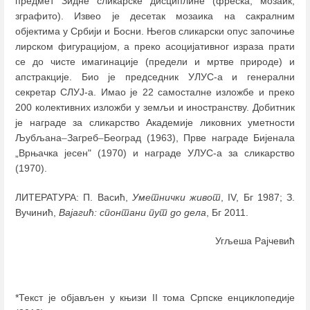
предмет Зидне сликарске дисциплине (фреска, мозаик,
зграфито). Извео је десетак мозаика на сакралним
објектима у Србији и Босни. Његов сликарски опус започиње
лирском фигурацијом, а преко асоцијативног израза прати
се до чисте имагинације (предели и мртве природе) и
апстракције. Био је председник УЛУС-а и генерални
секретар СЛУЈ-а. Имао је 22 самосталне изложбе и преко
200 колективних изложби у земљи и иностранству. Добитник
је награде за сликарство Академије ликовних уметности
Љубљана
–
Загреб
–
Београд (1963), Прве награде Бијенала
„Врњачка јесен" (1970) и награде УЛУС-а за сликарство
(1970).
ЛИТЕРАТУРА: П. Васић,
Уметнички живот
, IV, Бг 1987; З.
Вучинић,
Вајагић: спонтани пут до дела
, Бг 2011.
Угљеша Рајчевић
*Текст је објављен у књизи II тома Српске енциклопедије