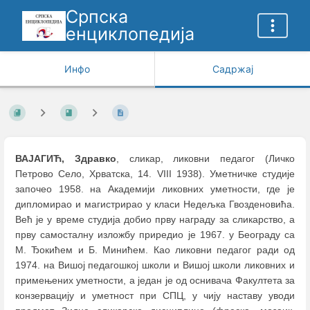
Српска
енциклопедија
Инфо
Садржај
ВАЈАГИЋ, Здравко
, сликар, ликовни педагог (Личко
Петрово Село, Хрватска, 14. VIII 1938). Уметничке студије
започео 1958. на Академији ликовних уметности, где је
дипломирао и магистрирао у класи Недељка Гвозденовића.
Већ је у време студија добио прву награду за сликарство, а
прву самосталну изложбу приредио је 1967. у Београду са
М. Ђокићем и Б. Минићем. Као ликовни педагог ради од
1974. на Вишој педагошкој школи и Вишој школи ликовних и
примењених уметности, а један је од оснивача Факултета за
конзервацију и уметност при СПЦ, у чију наставу уводи