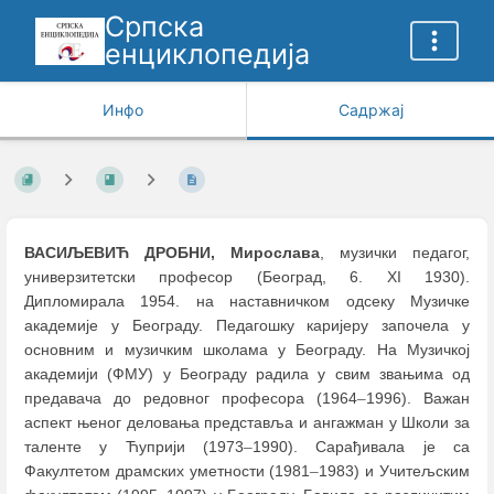
Српска
енциклопедија
Инфо
Садржај
ВАСИЉЕВИЋ ДРОБНИ, Мирослава
, музички педагог,
универзитетски професор (Београд, 6. XI 1930).
Дипломирала 1954. на наставничком одсеку Музичке
академије у Београду. Педагошку каријеру започела у
основним и музичким школама у Београду. На Музичкој
академији (ФМУ) у Београду радила у свим звањима од
предавача до редовног професора (1964
–
1996). Важан
аспект њеног деловања представља и ангажман у Школи за
таленте у Ћуприји (1973
–
1990). Сарађивала је са
Факултетом драмских уметности (1981
–
1983) и Учитељским