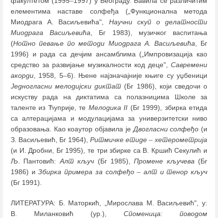
факултетом (1995
–
1997) у Београду. Бавила се различитим
елементима наставе солфеђа („Функционална метода
Миодрага А. Васиљевића",
Научни скуп о делатности
Миодрага Васиљевића
, Бг 1983), музичког васпитања
(
Нотно певање по методи Миодрага А. Васиљевића
, Бг
1996) и рада са дечјим ансамблима („Импровизација као
средство за развијање музикалности код деце",
Савремени
акорди
, 1958, 5
–
6). Њене најзначајније књиге су уџбеници
Једногласни мелодијски диктат
(Бг 1986), који сведочи о
искуству рада на диктатима са полазницима Школе за
таленте из Ћуприје, те
Мелодика II
(Бг 1999), збирка етида
са алтерацијама и модулацијама за универзитетски ниво
образовања. Као коаутор објавила је
Двогласни солфеђо
(и
З. Васиљевић, Бг 1964),
Ритмичке етиде
–
хетерометрија
(и И. Дробни, Бг 1995), те три збирке са В. Кршић Секулић и
Љ. Пантовић:
Алт кључ
(Бг 1985),
Промене кључева
(Бг
1986) и
Збирка примера за солфеђо
–
алт и тенор кључ
(Бг 1991).
ЛИТЕРАТУРА: Б. Maторкић, „Mирослава M. Васиљевић", у:
В. Миланковић (ур.),
Споменица: поводом