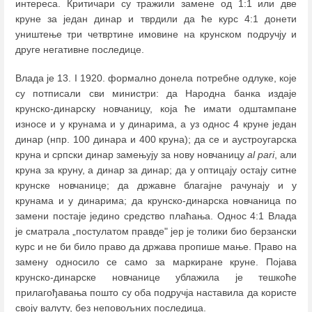
интереса. Критичари су тражили замене од 1:1 или две
круне за један динар и тврдили да ће курс 4:1 донети
уништење три четвртине имовине на крунском подручју и
друге негативне последице.
Влада је 13. I 1920. формално донела потребне одлуке, које
су потписали сви министри: да Народна банка издаје
крунско-динарску новчаницу, која ће имати одштампане
износе и у крунама и у динарима, а уз однос 4 круне један
динар (нпр. 100 динара и 400 круна); да се и аустроугарска
круна и српски динар замењују за нову новчаницу
al pari
, али
круна за круну, а динар за динар; да у оптицају остају ситне
крунске новчанице; да државне благајне рачунају и у
крунама и у динарима; да крунско-динарска новчаница по
замени постаје једино средство плаћања. Однос 4:1 Влада
је сматрала „постулатом правде" јер је толики био берзански
курс и не би било право да држава пропише мање. Право на
замену односило се само за маркиране круне. Појава
крунско-динарске новчанице ублажила је тешкоће
прилагођавања пошто су оба подручја наставила да користе
своју валуту, без неповољних последица.