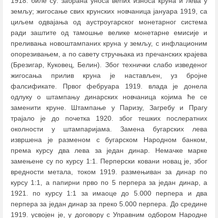
1918. биле су: забрана уноса већих износа круна и лева у
земљу; жигосање свих крунских новчаница јануара 1919, са
циљем одвајања од аустроугарског монетарног система
ради заштите од тамошње велике монетарне емисије и
преливања новоштампаних круна у земљу, с инфлационим
опорезивањем, а по савету стручњака из пречанских крајева
(Брезигар, Куковец, Белин). Због технички слабо изведеног
жигосања прилив круна је настављен, уз бројне
фалсификате. Првог фебруара 1919. влада је донела
одлуку о штампању динарских новчаница којима ће се
заменити круне. Штампање у Паризу, Загребу и Прагу
трајало је до почетка 1920. због тешких послератних
околности у штампаријама. Замена бугарских лева
извршена је разменом с бугарском Народном банком,
према курсу два лева за један динар. Немачке марке
замењене су по курсу 1:1. Перперски ковани новац је, због
вредности метала, током 1919. размењиван за динар по
курсу 1:1, а папирни прво по 5 перпера за један динар, а
1921. по курсу 1:1 за имаоце до 5.000 перпера и два
перпера за један динар за преко 5.000 перпера. До средине
1919. усвојен је, у договору с Управним одбором Народне