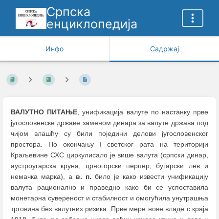
Српска
енциклопедија
Инфо
Садржај
ВАЛУТНО ПИТАЊЕ
, унификација валуте по настанку прве
југословенске државе заменом динара за валуте држава под
чијом влашћу су били поједини делови југословенског
простора. По окончању I светског рата на територији
Краљевине СХС циркулисало је више валута (српски динар,
аустроугарска круна, црногорски перпер, бугарски лев и
немачка марка), а
в. п.
било је како извести унификацију
валута рационално и праведно како би се успоставила
монетарна сувереност и стабилност и омогућила унутрашња
трговина без валутних ризика. Прве мере нове владе с краја