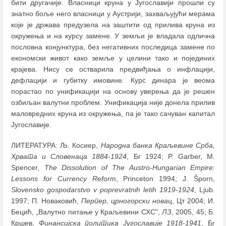
бити другачије. Власници круна у Југославији прошли су
знатно боље него власници у Аустрији, захваљујући мерама
које је држава предузела на заштити од прилива круна из
окружења и на курсу замене. У земљи је владала одлична
пословна конјунктура, без негативних последица замене по
економски живот како земље у целини тако и појединих
крајева. Нису се остварила предвиђања о инфлацији,
дефлацији и губитку имовине. Курс динара је веома
порастао по унификацији на основу уверења да је решен
озбиљан валутни проблем. Унификација није донела прилив
маловредних круна из окружења, па је тако сачуван капитал
Југославије.
ЛИТЕРАТУРА: Љ. Косиер,
Народна банка Краљевине Срба,
Хрвата и Словенаца 1884-1924
, Бг 1924; P. Garber, M.
Spencer,
The Dissolution of The Austro-Hungarian Empire:
Lessons for Currency Reform
, Princeton 1994; J. Šporn,
Slovensko gospodarstvo v poprevratnih letih 1919-1924
, Ljub.
1997; П. Новаковић,
Перпер, црногорски новац
, Цт 2004; И.
Бецић, „Валутно питање у Краљевини СХС",
ЛЗ
, 2005, 45; Б.
Кршев,
Финансијска политика Југославије 1918-1941
, Бг