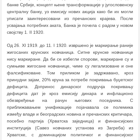
банке Србије, концепт њене трансформације у југословенску
централну банку, уз емисију нових акција како би их могли
уписати заинтересовани из пречанских крајева. После
усвајања потребних аката, Банка је почела с радом у новом
својству 1. II 1920.
Од 26. XI 1919. до 11. I 1920. извршено је маркирање раније
жигосаних крунских новчаница. Ситне крунске новчанице
нису маркиране. Да би се избегли спорови, маркиране су и
сумњиве жигосане новчанице, чиме су легализоване и оне
фалсификоване. Том приликом је задржавано, кроз
принудни зајам, 20% круна за потребе покривања буџетског
дефицита. Допринос динарског подручја покривању
дефицита дат је кроз емисију динара и инфлационо
обезвређење на рачун његових поседника. С
приближавањем унификације појачавала се полемика
између владе и београдских новина и пречанских критичара,
посебно партија (Хрватска заједница) и финансијских
институција (Савез новчаних установа из Загреба) из
Хрватске, с доминацијом политичког и финансијског