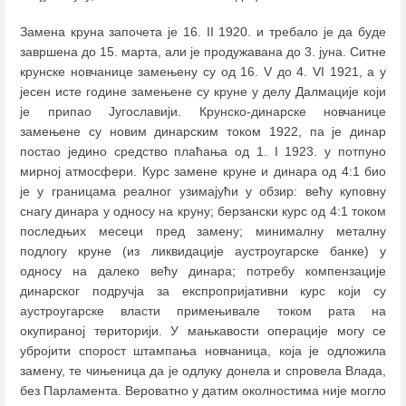
Замена круна започета је 16. II 1920. и требало је да буде
завршена до 15. марта, али је продужавана до 3. јуна. Ситне
крунске новчанице замењену су од 16. V до 4. VI 1921, а у
јесен исте године замењене су круне у делу Далмације који
је припао Југославији. Крунско-динарске новчанице
замењене су новим динарским током 1922, па је динар
постао једино средство плаћања од 1. I 1923. у потпуно
мирној атмосфери. Курс замене круне и динара од 4:1 био
је у границама реалног узимајући у обзир: већу куповну
снагу динара у односу на круну; берзански курс од 4:1 током
последњих месеци пред замену; минималну металну
подлогу круне (из ликвидације аустроугарске банке) у
односу на далеко већу динара; потребу компензације
динарског подручја за експропријативни курс који су
аустроугарске власти примењивале током рата на
окупираној територији. У мањкавости операције могу се
убројити спорост штампања новчаница, која је одложила
замену, те чињеница да је одлуку донела и спровела Влада,
без Парламента. Вероватно у датим околностима није могло