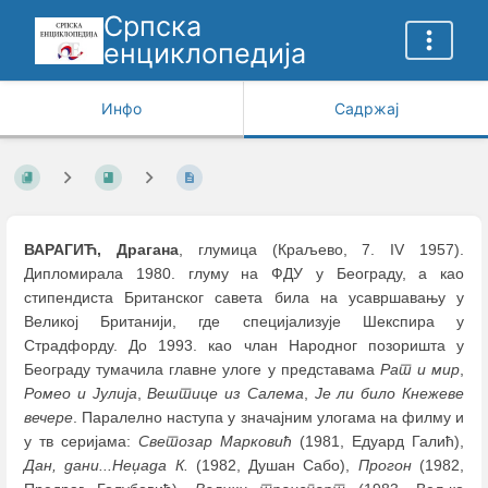
Српска
енциклопедија
Инфо
Садржај
ВАРАГИЋ, Драгана
, глумица (Краљево, 7. IV 1957).
Дипломирала 1980. глуму на ФДУ у Београду, а као
стипендиста Британског савета била на усавршавању у
Великој Британији, где специјализује Шекспира у
Страдфорду. До 1993. као члан Народног позоришта у
Београду тумачила главне улоге у представама
Рат и мир
,
Ромео и Јулија
,
Вештице из Салема
,
Је ли било Кнежеве
вечере
. Паралелно наступа у значајним улогама на филму и
у тв серијама:
Светозар Марковић
(1981, Едуард Галић),
Дан, дани...Неџада К.
(1982, Душан Сабо),
Прогон
(1982,