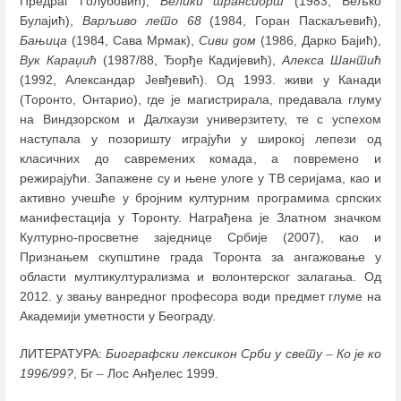
Предраг Голубовић),
Велики транспорт
(1983, Вељко
Булајић),
Варљиво лето
68
(1984, Горан Паскаљевић),
Бањица
(1984, Сава Мрмак),
Сиви дом
(1986, Дарко Бајић),
Вук Караџић
(1987/88, Ђорђе Кадијевић),
Алекса Шантић
(1992, Александар Јевђевић). Од 1993. живи у Канади
(Торонто, Онтарио), где је магистрирала, предавала глуму
на Виндзорском и Далхаузи универзитету, те с успехом
наступала у позоришту играјући у широкој лепези од
класичних до савремених комада, а повремено и
режирајући. Запажене су и њене улоге у ТВ серијама, као и
активно учешће у бројним културним програмима српских
манифестација у Торонту. Награђена је Златном значком
Културно-просветне заједнице Србије (2007), као и
Признањем скупштине града Торонта за ангажовање у
области мултикултурализма и волонтерског залагања. Од
2012. у звању ванредног професора води предмет глуме на
Академији уметности у Београду.
ЛИТЕРАТУРА:
Биографски лексикон Срби у свету
–
Ко је ко
1996/99?
, Бг
–
Лос Анђелес 1999.