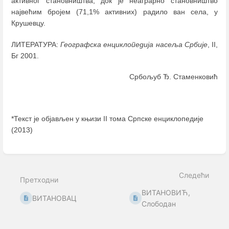
активног становништва, док је неаграрно становништво
највећим бројем (71,1% активних) радило ван села, у
Крушевцу.
ЛИТЕРАТУРА:
Географска енциклопедија насеља Србије
, II,
Бг 2001.
Србољуб Ђ. Стаменковић
*Текст је објављен у књизи II тома Српске енциклопедије
(2013)
Enter
section
select
Следећи
mode
Претходни
ВИТАНОВИЋ,
ВИТАНОВАЦ
Слободан