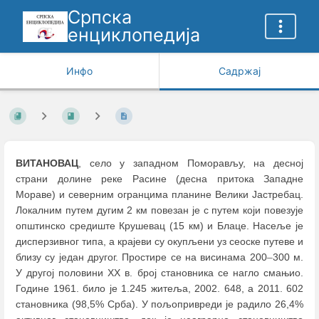
Српска
енциклопедија
Инфо
Садржај
ВИТАНОВАЦ
, село у западном Поморављу, на десној
страни долине реке Расине (десна притока Западне
Мораве) и северним огранцима планине Велики Јастребац.
Локалним путем дугим 2 км повезан је с путем који повезује
општинско средиште Крушевац (15 км) и Блаце. Насеље је
дисперзивног типа, а крајеви су окупљени уз сеоске путеве и
близу су један другог. Простире се на висинама 200
–
300 м.
У другој половини XX в. број становника се нагло смањио.
Године 1961. било је 1.245 житеља, 2002. 648, а 2011. 602
становника (98,5% Србa). У пољопривреди je радилo 26,4%