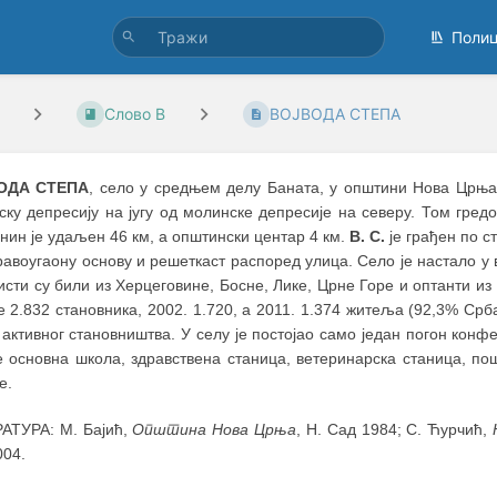
Поли
Слово В
ВОЈВОДА СТЕПА
ОДА СТЕПА
, село у средњем делу Баната, у општини Нова Црња, 
нску депресију на југу од молинске депресије на северу. Том гре
ин је удаљен 46 км, а општински центар 4 км.
В. С.
је грађен по с
авоугаону основу и решеткаст распоред улица. Село је настало у
сти су били из Херцеговине, Босне, Лике, Црне Горе и оптанти из 
е 2.832 становника, 2002. 1.720, а 2011. 1.374 житеља (92,3% Срб
активног становништва. У селу је постојао само један погон конфе
е основна школа, здравствена станица, ветеринарска станица, п
е.
АТУРА: М. Бајић,
Општина Нова Црња
, Н. Сад 1984; С. Ћурчић,
004.