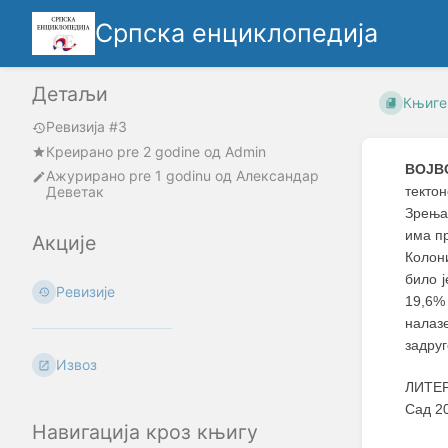
Српска енциклопедија
Детаљи
Књиге
Ревизија #3
Креирано
pre 2 godine
oд
Admin
ВОЈВ
Ажурирано
pre 1 godinu
од
Александар
Деветак
текто
Зрењан
има пр
Акције
Колони
било ј
Ревизије
19,6% 
налаз
задруг
Извоз
ЛИТЕР
Сад 2
Навигација кроз књигу