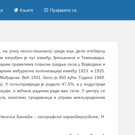
це
Књиге
Пријавите се
на уској лесно-пешчаној греди која дели итебејску
дом изграђен је пут између Зрењанина и Темишвара.
тарим правилима планске градње села у Војводини и
 време међуратне колонизације између 1923. и 1925.
Мађарске. Већ 1931. било је 450 кућа. Године 1948.
а). У пољопривреди је радило 47,5%, а у индустрији
кције, а већина радника ради ван села. У центру се
ошта, комплекс продавница и управа земљорадничке
Насеља Баната
–
географске карактеристике
, Н.