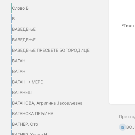
Слово В
В
*Текст
ВАВЕДЕЊЕ
Enter
ВАВЕДЕЊЕ
section
select
ВАВЕДЕЊЕ ПРЕСВЕТЕ БОГОРОДИЦЕ
mode
ВАГАН
ВАГАН
ВАГАН → МЕРЕ
ВАГАНЕШ
ВАГАНОВА, Агрипина Јаковљевна
ВАГАНСКА ПЕЋИНА
Претхо
ВАГНЕР, Ото
ВОЈ
ВАГНЕР, Хенри Н.