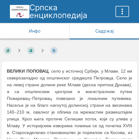
Српска
енциклопедија
Инфо
Садржај
ВЕЛИКИ ПОПОВАЦ
, село у источној Србији, у Млави, 12 км
северозападно од општинског средишта Петровца. Село је
на левој страни долине реке Млаве (десна притока Дунава),
а са општинским центром и магистралним путем
Пожаревац
–
Петровац повезано је локалним путевима.
Насеље је на благо нагнутој долинској страни на висинама
140
–
210 м, овалног је облика са мрежастим размештајем
улица. Кроз њега протиче Селишки поток, који су улива у
Млаву. У историјским изворима помиње се од почетка XVIII
в. Староседелачко становништво је пореклом са Косова, из