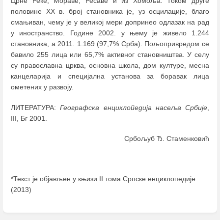
Црне Реке, Мораве, Ресаве и из Хомоља. Током друге
половине XX в. број становника је, уз осцилације, благо
смањиван, чему је у великој мери допринео одлазак на рад
у иностранство. Године 2002. у њему је живело 1.244
становника, а 2011. 1.169 (97,7% Срба). Пољопривредом се
бавило 255 лица или 65,7% активног становништва. У селу
су православна црква, основна школа, дом културе, месна
канцеларија и специјална установа за боравак лица
ометених у развоју.
ЛИТЕРАТУРА:
Географска енциклопедија насеља Србије
,
III, Бг 2001.
Србољуб Ђ. Стаменковић
*Текст је објављен у књизи II тома Српске енциклопедије
(2013)
Enter
section