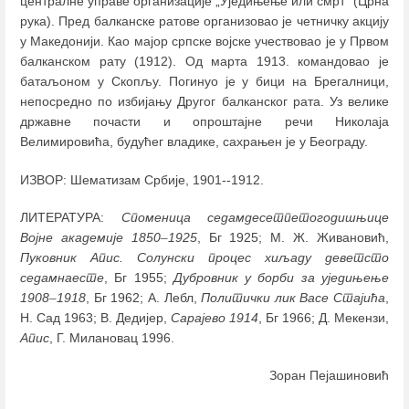
централне управе организације „Уједињење или смрт" (Црна
рука). Пред балканске ратове организовао је четничку акцију
у Македонији. Као мајор српске војске учествовао је у Првом
балканском рату (1912). Од марта 1913. командовао је
батаљоном у Скопљу. Погинуо је у бици на Брегалници,
непосредно по избијању Другог балканског рата. Уз велике
државне почасти и опроштајне речи Николаја
Велимировића, будућег владике, сахрањен је у Београду.
ИЗВОР: Шематизам Србије, 1901--1912.
ЛИТЕРАТУРА:
Споменица седамдесетпетогодишњице
Војне академије 1850
–
1925
, Бг 1925; М. Ж. Живановић,
Пуковник Апис. Солунски процес хиљаду деветсто
седамнаесте
, Бг 1955;
Дубровник у борби за уједињење
1908
–
1918
, Бг 1962; А. Лебл,
Политички лик Васе Стајића
,
Н. Сад 1963; В. Дедијер,
Сарајево 1914
, Бг 1966; Д. Мекензи,
Апис
, Г. Милановац 1996.
Зоран Пејашиновић