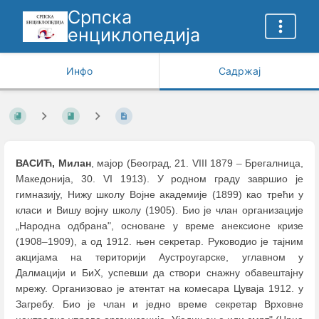
Српска
енциклопедија
Инфо
Садржај
ВАСИЋ, Милан
, мајор (Београд, 21. VIII 1879
–
Брегалница,
Македонија, 30. VI 1913). У родном граду завршио је
гимназију, Нижу школу Војне академије (1899) као трећи у
класи и Вишу војну школу (1905). Био је члан организације
„Народна одбрана", основане у време анексионе кризе
(1908
–
1909), а од 1912. њен секретар. Руководио је тајним
акцијама на територији Аустроугарске, углавном у
Далмацији и БиХ, успевши да створи снажну обавештајну
мрежу. Организовао је атентат на комесара Цуваја 1912. у
Загребу. Био је члан и једно време секретар Врховне