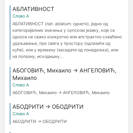
АБЛАТИВНОСТ
Слово А
АБЛАТИВНОСТ (лат. аblatum: однeто), једно од
категоријалних значења у српском језику, које се
односи на свако конкретно или апстрактно схваћено
удаљавање, пре свега у простору (одлазити од
куће), или у времену (заседати од понедељка), или
на полазну, исходишну...
АБОГОВИЋ, Михаило → АНГЕЛОВИЋ,
Михаило
Слово А
АБОГОВИЋ, Михаило → АНГЕЛОВИЋ, Михаило
АБОДРИТИ → ОБОДРИТИ
Слово А
АБОДРИТИ → ОБОДРИТИ