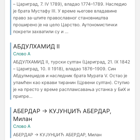
– Цариград, 7. IV 1789), владао 1774–1789. Наследио
је брата Мустафу III. У време његове владавине
право за-штите православног становништва
проширено је на цело Царство. Аутономистички
покрети захватили су и ...
АБДУЛХАМИД II
Слово А
АБДУЛХАМИД II, турски султан (Ца­ри­град, 21. IX 1842
– Цариград, 10. II 1918), владао 1876–1909. Син
Абдулмеџидов и наследник брата Мурата V. Остао је
упамћен као крвави тиранин (Црвени султан). Ступио
је на престо у време распламсавања устанка у БиХ и
припре...
АБЕРДАР → КУЈУНЏИЋ АБЕРДАР,
Милан
Слово А
АБЕРДАР → КУЈУНЏИЋ АБЕРДАР, Милан