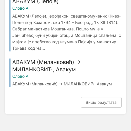
АВАКУМ (Лепоје)
Слово А
АВАКУМ (Лепоје), јерођакон, свештеномученик (Кнез-
Поље под Козаром, око 1794 – Београд, 17. XII 1814).
Сабрат манастира Моштаницa. Пошто му је у
Јанчићевој буни убијен отац, а Моштаница спаљена, с
мајком је пребегao код игумана Пајсија у манастир
Трнавa код Ча...
АВАКУМ (Миланковић) →
МИЛАНКОВИЋ, Авакум
Слово А
АВАКУМ (Миланковић) → МИЛАНКОВИЋ, Авакум
Више резултата