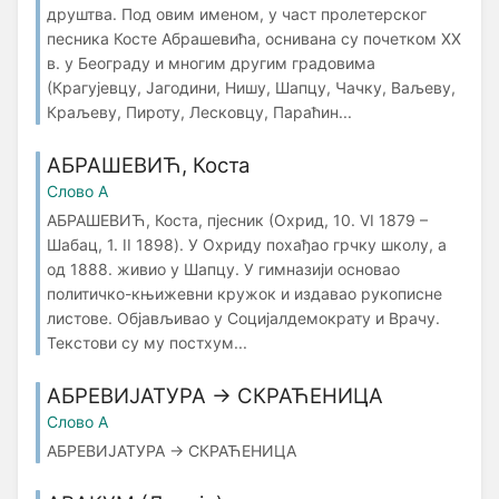
друштва. Под овим именом, у част пролетерског
песника Косте Абрашевића, оснивана су почетком XX
в. у Београду и многим другим градовима
(Крагујевцу, Јагодини, Нишу, Шапцу, Чачку, Ваљеву,
Краљеву, Пироту, Лесковцу, Параћин...
АБРАШЕВИЋ, Коста
Слово А
АБРАШЕВИЋ, Коста, пјесник (Охрид, 10. VI 1879 –
Шабац, 1. II 1898). У Охриду похађао грчку школу, а
од 1888. живио у Шапцу. У гимназији основао
политичко-књижевни кружок и издавао рукописне
листове. Објављивао у Социјалдемократу и Врачу.
Текстови су му постхум...
АБРЕВИЈАТУРА → СКРАЋЕНИЦА
Слово А
АБРЕВИЈАТУРА → СКРАЋЕНИЦА