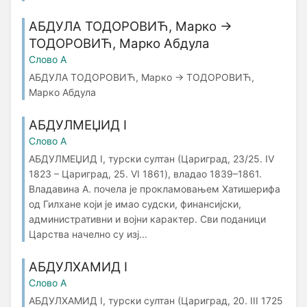
АБДУЛА ТОДОРОВИЋ, Марко →
ТОДОРОВИЋ, Марко Абдула
Слово А
АБДУЛА ТОДОРОВИЋ, Марко → ТОДОРОВИЋ,
Марко Абдула
АБДУЛМЕЏИД I
Слово А
АБДУЛМЕЏИД I, турски султан (Цариград, 23/25. IV
1823 – Цариград, 25. VI 1861), владао 1839–1861.
Владавина А. почела је прокламовањем Хатишерифа
од Гилхане који је имао судски, финансијски,
административни и војни карактер. Сви поданици
Царства начелно су изј...
АБДУЛХАМИД I
Слово А
АБДУЛХАМИД I, турски султан (Цариград, 20. III 1725