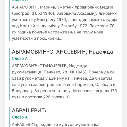
АБРАМОВИЋ, Марина, уметник проширених медија
(Београд, 31. XI 1946). Завршила Академију ликовних
уметности у Београду 1970, а постдипломске студије
код Крсте Хегедушића у Загребу 1972. Почетком 70-
их година почиње истраживања на пољу нове
уметности и проширени...
АБРАМОВИЋ-СТАНОЈЕВИЋ, Надежда
Слово А
АБРАМОВИЋ-СТАНОЈЕВИЋ, Надежда,
рукометашица (Панчево, 28. XII 1946). Почела да се
бави рукометом у Динаму из Панчева, да би затим
наступала за београдске екипе Партизан, Слобода и
Вождовац. За репрезентацију Југославије играла 173
пута и постигла 226 голова. С...
АБРАШЕВИЋ
Слово А
АБРАШЕВИЋ, радничка културно-уметничка