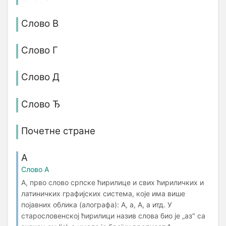
Слово В
Слово Г
Слово Д
Слово Ђ
Почетне стране
А
Слово А
А, прво слово српске ћирилице и свих ћириличких и
латиничких графијских система, које има више
појавних облика (алографа): А, а, А, а итд. У
старословенској ћирилици назив слова био је „аз" са