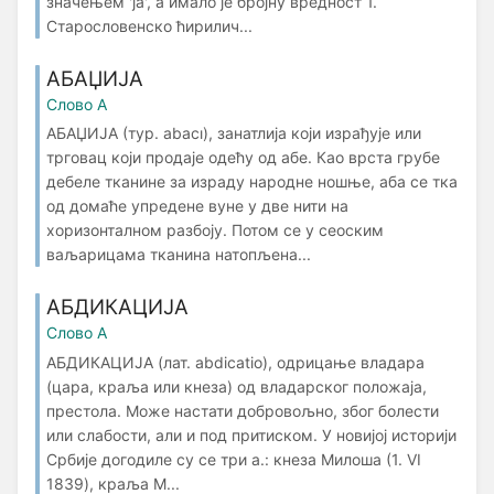
значењем 'ја', а имало је бројну вредност 1.
Старословенско ћирилич...
АБАЏИЈA
Слово А
АБАЏИЈA (тур. abacı), занатлија који израђује или
трговац који продаје одећу од абе. Као врста грубе
дебеле тканине за израду народне ношње, аба се тка
од домаће упредене вуне у две нити на
хоризонталном разбоју. Потом се у сеоским
ваљарицама тканина натопљена...
АБДИКАЦИЈА
Слово А
АБДИКАЦИЈА (лат. аbdicatio), одрицање владара
(цара, краља или кнеза) од владарског положаја,
престола. Може настати добровољно, због болести
или слабости, али и под притиском. У новијој историји
Србије догодиле су се три а.: кнеза Милоша (1. VI
1839), краља М...