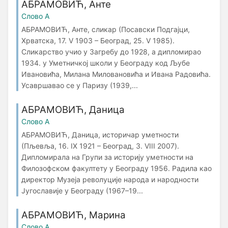
АБРАМОВИЋ, Анте
Слово А
АБРАМОВИЋ, Анте, сликар (Посавски Подгајци,
Хрватска, 17. V 1903 – Београд, 25. V 1985).
Сликарство учио у Загребу до 1928, а дипломирао
1934. у Уметничкој школи у Београду код Љубе
Ивановића, Милана Миловановића и Ивана Радовића.
Усавршавао се у Паризу (1939,...
АБРАМОВИЋ, Даница
Слово А
АБРАМОВИЋ, Даница, историчар уметности
(Пљевља, 16. IX 1921 – Београд, 3. VIII 2007).
Дипломирала на Групи за историју уметности на
Филозофском факултету у Београду 1956. Радила као
директор Музеја револуције народа и народности
Југославије у Београду (1967–19...
АБРАМОВИЋ, Марина
Слово А