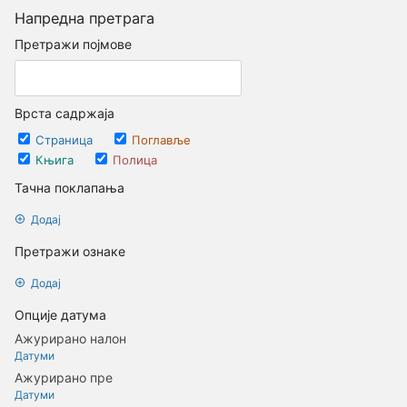
Напредна претрага
Претражи појмове
Врста садржаја
Страница
Поглавље
Књига
Полица
Тачна поклапања
Додај
Претражи ознаке
Додај
Опције датума
Ажурирано налон
Датуми
Ажурирано пре
Датуми