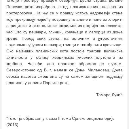
такође простиру правцем север
–
југ. Десна страна долине
Поречке реке изграђена је од плагиокласних гнајсева из
протерозоика. На њу се у правцу истока надовезују стене
које прекривају највећу површину планине и чине их хлорит-
серицитски и актинолитски шкриљци из старијег палеозоика,
као што су пешчари, глинци, кречњаци и лапорци из доње
креде. Поред ових стена, на источним и југоисточним
падинама су јурски пешчари, глинци и гвожђевити кречњаци.
Око највиших планинских кота постоје трагови вулканске
активности у облику херцинских киселих плутонита из
карбона. Највећи део планине обрастао је шумом.
Североисточно од
В. г.
налази се Доњи Милановац. Друга
сеоска насеља смештена су на самом западном подножју
планине, у долини Поречке реке.
Тамара Лукић
*Текст је објављен у књизи II тома Српске енциклопедије
(2013)