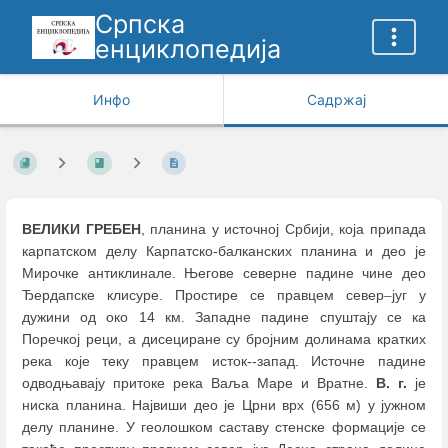
Српска
енциклопедија
Инфо
Садржај
ВЕЛИКИ ГРЕБЕН
, планина у источној Србији, која припада
карпатском делу Карпатско-балканских планина и део је
Мирочке антиклинале. Његове северне падине чине део
Ђердапске клисуре. Простире се правцем север
–
југ у
дужини од око 14 км. Западне падине спуштају се ка
Поречкој реци, а дисециране су бројним долинама кратких
река које теку правцем исток--запад. Источне падине
одводњавају притоке река Ваља Маре и Вратне.
В. г.
је
ниска планина. Највиши део је Црни врх (656 м) у јужном
делу планине. У геолошком саставу стенске формације се