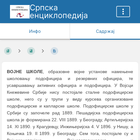
Српска
енциклопедија
Инфо
Садржај
ВОЈНЕ ШКОЛЕ
, образовне војне установе намењене
школовању подофицира и резервних официра, те
усавршавању активних официра и подофицира. У Војсци
Кнежевине Србије нису постојале сталне подофицирске
школе, него су у трупи у виду курсева организоване
подофицирске и капларске школе. Подофицирске школе у
Србији су започеле рад 1889. Пешадијска подофицирска
школа је формирана 22. VIII 1889. у Београду, Артиљеријска
14. XI 1890. у Крагујевцу, Инжињеријска 4. V 1896. у Нишу, а
Коњичка 19. II 1899. у Београду. Сем тога, постојале су и