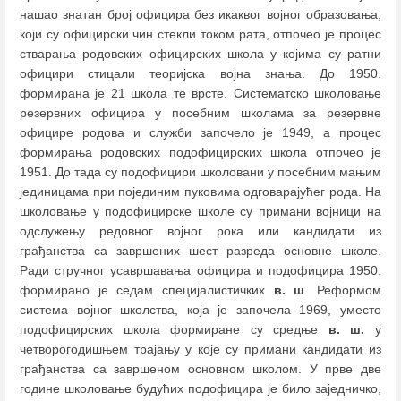
нашао знатан број официра без икаквог војног образовања,
који су официрски чин стекли током рата, отпочео је процес
стварања родовских официрских школа у којима су ратни
официри стицали теоријска војна знања. До 1950.
формирана је 21 школа те врсте. Систематско школовање
резервних официра у посебним школама за резервне
официре родова и служби започело је 1949, а процес
формирања родовских подофицирских школа отпочео је
1951. До тада су подофицири школовани у посебним мањим
јединицама при појединим пуковима одговарајућег рода. На
школовање у подофицирске школе су примани војници на
одслужењу редовног војног рока или кандидати из
грађанства са завршених шест разреда основне школе.
Ради стручног усавршавања официра и подофицира 1950.
формирано је седам специјалистичких
в. ш
. Реформом
система војног школства, која је започела 1969, уместо
подофицирских школа формиране су средње
в. ш.
у
четворогодишњем трајању у које су примани кандидати из
грађанства са завршеном основном школом. У прве две
године школовање будућих подофицира је било заједничко,