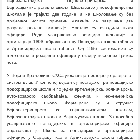
Војнозанатлијска, Војноветеринарска и
Војноадминистративна школа. Школовање у подофицирским
школама је трајало две године, а на школовање су без
пријемног испита примани младићи са завршена два
разреда реалне гимназије. Наставу су изводили нижи
официри. Ради усавршавања официра пешадије и
артиљерије 1909. образоване су Пешадијска школа гађања
и Артиљеријска школа гађања. Од 1886. систематски су
школовани и резервни официри у оквиру посебних ђачких
чета.
У Војсци Краљевине СХС/Југославије постојао је разгранат
систем
в. ш
. У копненој војсци су постојале три пешадијске
подофицирске школе и по једна артиљеријска, болничарска,
ауто-возарско саобраћајна, коњичка и инжењеријска
подофицирска школа. Формиране су и стручне:
Војноветеринарска са војнопоткивачком школом,
Војнозанатлијска школа и Војномузичка школа. За посебно
усавршавање пешадијских и артиљеријских официра
образована је Школа за пешадијске и артиљеријске
официре у Сарајеву, као и Артиљеријска школа гађања.