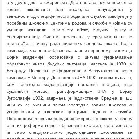
а у друге две по смеровима. Део наставе током последње
године школовања или последњег полугодишта, у
зависности од специфичности рода или службе, извођен је у
посебним школским центрима родова и служби у којима су
ученици изводили полигонску обуку, стручну праксу и
специјализацију. Систем школовања у средњим
в. ш.
је
прилагођен начину рада цивилних средњих школа. Војна
гимназија, као општеобразовна
в. ш.
за припрему питомаца
Војне академије, образована с циљем уједначавања
образовног нивоа будућих питомаца, настала је 1970. у
Београду. После ње је формирана и Ваздухопловна војна
гимназија у Мостару. До нестанка ЈНА 1992. систем
в. ш.
се,
сем неопходне модернизације наставног процеса, није
суштински мењао. Трансформацијом ЈНА у Војску
Југославије 1992. задржана је јединствена Средња
в. ш.
,
чији су се ученици током последње године школовања
усавршавали у школским центрима родова и служби.
Постепеним гашењем појединих смерова те школе, у склопу
општих реформи војног образовног система, организовано
је само специјалистичко једногодишње школовање за
подофицире кандидата са завршеном цивилном средњом