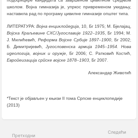
школом. Војна гимназија је, упркос привременом укидању,
наставила рад по програму цивилне гимназије општег типа.
ЛИТЕРАТУРА:
Војна енциклопедија
, 10, Бг 1975; M. Бјелајац,
Војска Краљевине СХС/Југославије 1922
–
1935
, Бг 1994; М.
Ј. Милићевић,
Реформа Војске Србије 1897
–
1900
, Бг 2002;
Б. Димитријевић,
Југословенска армија 1945
–
1954. Нова
идеологија, војник и оружје
, Бг 2006; С. Ратковић Костић,
Европеизација српске војске 1878
–
1903
, Бг 2007.
Александар Животић
*Текст је објављен у књизи II тома Српске енциклопедије
(2013)
Enter
section
select
Следећи
mode
Претходни