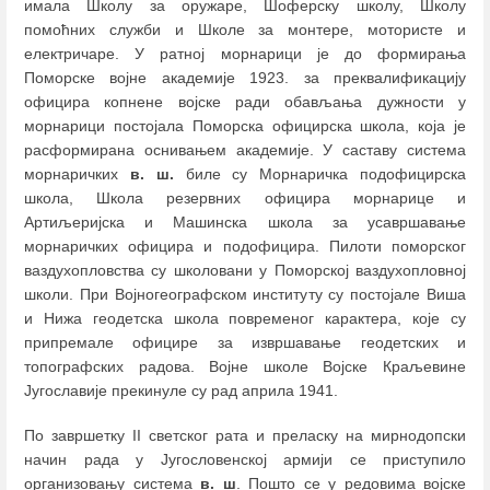
имала Школу за оружаре, Шоферску школу, Школу
помоћних служби и Школе за монтере, мотористе и
електричаре. У ратној морнарици је до формирања
Поморске војне академије 1923. за преквалификацију
официра копнене војске ради обављања дужности у
морнарици постојала Поморска официрска школа, која је
расформирана оснивањем академије. У саставу система
морнаричких
в. ш.
биле су Морнаричка подофицирска
школа, Школа резервних официра морнарице и
Артиљеријска и Машинска школа за усавршавање
морнаричких официра и подофицира. Пилоти поморског
ваздухопловства су школовани у Поморској ваздухопловној
школи. При Војногеографском институту су постојале Виша
и Нижа геодетска школа повременог карактера, које су
припремале официре за извршавање геодетских и
топографских радова. Војне школе Војске Краљевине
Југославије прекинуле су рад априла 1941.
По завршетку II светског рата и преласку на мирнодопски
начин рада у Југословенској армији се приступило
организовању система
в. ш
. Пошто се у редовима војске