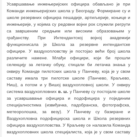
Усавршавање инжењеријских официра обављано је при
Команди инжењеријских школа у Београду. Формиране су и
школе резервних официра пешадије, артиљерије, коњице и
инжењерије, у којима су редовни војни рок служили регрути
са завршеним средњим или високим образовањем у
грађанству. При Интендантској војној академији
функционисала је Школа за резервне интендантске
официре. У ваздухопловству је постојао већи број школа
различите намене. Млађи официри, који би прошли
селекцију за летачку обуку, стицали би летачка знања у
оквиру Команде пилотских школа у Панчеву, која је у свом
саставу имала три пилотске школе (Панчево, Краљево,
Ниш), а потом и у Вишој ваздухопловној школи. У оквиру
система ваздухопловних
в. ш.
у Панчеву су постојале школе
за усавршавање официра и подофицира у појединим
специјалностима (извиђачка, падобранска, фотографска,
метеоролошка, за везу). У Панчеву су базиране и
Ваздухопловна подофицирска школа и Школа резервних
официра ваздухопловства. У Краљеву се налазила Команда
ваздухопловних школа специјалиста, која је у свом саставу