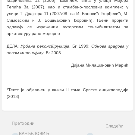
Мариновића 12 (2005), комплекс вила у улици Мајора
Тепића 3а (2007), као и стамбено-пословни комплекс у
улици Т. Драјзера 11 (2007/08. са И. Бановић Ђорђевић, М.
Симовским и Ј. Бошњаковић Ђоровић). Њени пројекти
одликују се израженим ауторским сензибилитетом за
архитектуру ране модерне.
ДЕЛА:
Урбана реконструкција
, Бг 1999;
Обнова градова у
новом миленијуму
, Бг 2003.
Дијана Милашиновић Марић
*Текст је објављен у књизи II тома Српске енциклопедије
(2013)
Enter
section
select
Претходни
mode
Следећи
ВАНЂЕЛОВИЋ,