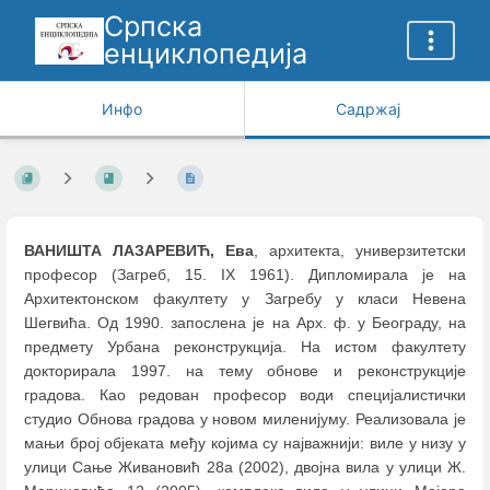
Српска
енциклопедија
Инфо
Садржај
ВАНИШТА ЛАЗАРЕВИЋ, Ева
, архитекта, универзитетски
професор (Загреб, 15. IX 1961). Дипломирала је на
Архитектонском факултету у Загребу у класи Невена
Шегвића. Од 1990. запослена је на Арх. ф. у Београду, на
предмету Урбана реконструкција. На истом факултету
докторирала 1997. на тему обнове и реконструкције
градова. Као редован професор води специјалистички
студио Обнова градова у новом миленијуму. Реализовала је
мањи број објеката међу којима су најважнији: виле у низу у
улици Сање Живановић 28а (2002), двојна вила у улици Ж.