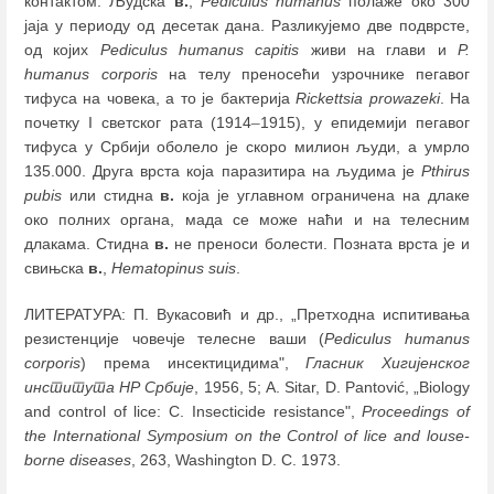
контактом. Људска
в.
,
Pediculus humanus
полаже око 300
јаја у периоду од десетак дана. Разликујемо две подврсте,
од којих
Pediculus humanus capitis
живи на глави и
P.
humanus corporis
на телу преносећи узрочнике пегавог
тифуса на човека, а то је бактерија
Rickettsiа prowazeki
. На
почетку I светског рата (1914
–
1915), у епидемији пегавог
тифуса у Србији оболело је скоро милион људи, а умрло
135.000. Друга врста која паразитира на људима је
Pthirus
pubis
или стидна
в.
која је углавном ограничена на длаке
око полних органа, мада се може наћи и на телесним
длакама. Стидна
в.
не преноси болести. Позната врста је и
свињска
в.
,
Hematopinus suis
.
ЛИТЕРАТУРА: П. Вукасовић и др., „Претходна испитивања
резистенције човечје телесне ваши (
Pediculus humanus
corporis
) према инсектицидима",
Гласник Хигијенског
института НР Србије
, 1956, 5; A. Sitar, D. Pantović, „Biology
and control of lice: C. Insecticide resistance",
Proceedings of
the International Symposium on the Control of lice and louse-
borne diseases
, 263, Washington D. C. 1973.