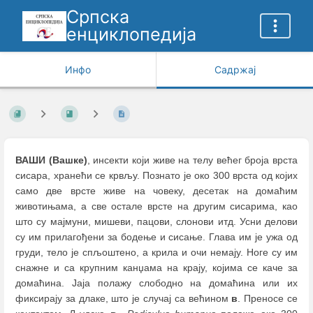
Српска
енциклопедија
Инфо
Садржај
ВАШИ (Вашке)
, инсекти који живе на телу већег броја врста
сисара, хранећи се крвљу. Познато је око 300 врста од којих
само две врсте живе на човеку, десетак на домаћим
животињама, а све остале врсте на другим сисарима, као
што су мајмуни, мишеви, пацови, слонови итд. Усни делови
су им прилагођени за бодење и сисање. Глава им је ужа од
груди, тело је спљоштено, а крила и очи немају. Ноге су им
снажне и са крупним канџама на крају, којима се каче за
домаћина. Јаја полажу слободно на домаћина или их
фиксирају за длаке, што је случај са већином
в
. Преносе се