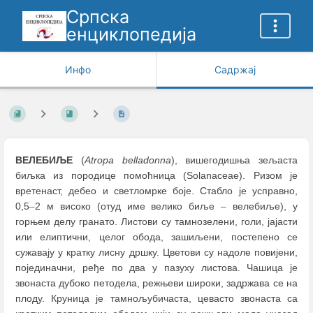
Српска
енциклопедија
Инфо
Садржај
ВЕЛЕБИЉЕ
(
Atropa belladonna
), вишегодишња зељаста
биљка из породице помоћница (Solanaceae). Ризом је
вретенаст, дебео и светломрке боје. Стабло је усправно,
0,5
–
2 м високо (отуд име велико биље
–
велебиље), у
горњем делу гранато. Листови су тамнозелени, голи, јајасти
или елиптични, целог обода, зашиљени, постепено се
сужавају у кратку лисну дршку. Цветови су надоле повијени,
појединачни, ређе по два у пазуху листова. Чашица је
звонаста дубоко петодела, режњеви широки, задржава се на
плоду. Круница је тамнољубичаста, цевасто звонаста са