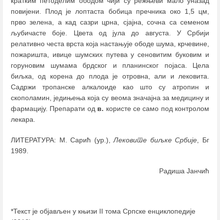
кратким петоделим ободом чији су режњеви мало уназад
повијени. Плод је лоптаста бобица пречника око 1,5 цм,
прво зелена, а кад сазри црна, сјајна, сочна са семеном
љубичасте боје. Цвета од јула до августа. У Србији
релативно честа врста која настањује ободе шума, крчевине,
пожаришта, ивице шумских путева у сеновитим буковим и
горуновим шумама брдског и планинског појаса. Цела
биљка, од корена до плода је отровна, али и лековита.
Садржи тропанске алкалоиде као што су атропин и
скополамин, једињења која су веома значајна за медицину и
фармацију. Препарати од
в.
користе се само под контролом
лекара.
ЛИТЕРАТУРА: М. Сарић (ур.),
Лековите биљке Србије
, Бг
1989.
Радиша Јанчић
*Текст је објављен у књизи II тома Српске енциклопедије