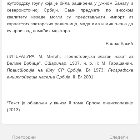
жутобрдску групу која је била раширена у јужном Банату и
североисточној Србији. Сами предмети по високом
квалитету израде могли су представљати импорт из
карпатских златарских радионица, мада има и мишљења да
су производ домаћих мајстора.
Растко Васић
ЛИТЕРАТУРА: М. Митић, „Преисторијски златан накит из
Велике Врбице",
Старинар
, 1907, н. р. II; М. Гарашанин,
Праисторија на тлу СР Србије
, Бг 1973;
Географска
енциклопедија насеља Србије
, II, Бг 2001.
*Текст је објављен у књизи II тома Српске енциклопедије
(2013)
Enter
section
select
Претходни
Следећи
mode