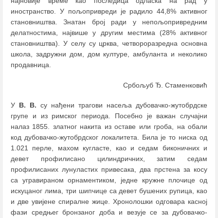
најновије време као последица одласка на рад у
иностранство. У пољопривреди је радило 44,8% активног
становништва. Знатан број ради у непољопривредним
делатностима, највише у другим местима (28% активног
становништва). У селу су црква, четвороразредна основна
школа, задружни дом, дом културе, амбуланта и неколико
продавница.
Србољуб Ђ. Стаменковић
У
В. В.
су нађени трагови насеља дубовачко-жутобрдске
групе и из римског периода. Посебно је важан случајни
налаз 1855. златног накита из оставе или гроба, на обали
код дубовачко-жутобрдског локалитета. Била је то ниска од
1.021 перле, махом кугласте, као и седам биконичних и
девет профилисано цилиндричних, затим седам
профилисаних лунуластих привесака, два прстена за косу
са угравираном орнаментиком, једне кружне плочице од
искуцаног лима, три шипчице са девет бушених рупица, као
и две увијене спиралне жице. Хронолошки одговара касној
фази средњег бронзаног доба и везује се за дубовачко-