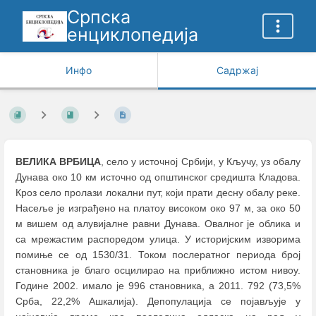
Српска
енциклопедија
Инфо
Садржај
ВЕЛИКА ВРБИЦА
, село у источној Србији, у Кључу, уз обалу
Дунава око 10 км источно од општинског средишта Кладова.
Кроз село пролази локални пут, који прати десну обалу реке.
Насеље је изграђено на платоу високом око 97 м, за око 50
м вишем од алувијалне равни Дунава. Овалног је облика и
са мрежастим распоредом улица. У историјским изворима
помиње се од 1530/31. Током послератног периода број
становника је благо осцилирао на приближно истом нивоу.
Године 2002. имало је 996 становника, а 2011. 792 (73,5%
Срба, 22,2% Ашкалија). Депопулација се појављује у