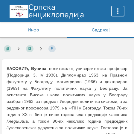
Српска
енциклопедија
Инфо
Садржај
ВАСОВИЋ, Вучина
, политиколог, универзитетски професор
(Подгорица, 3. IV 1936). Дипломирао 1963. на Правном
факултету у Београду, магистрирао (1966) и докторирао
(1969) на Факултету политичких наука у Београду. За
асистента Високе школе политичких наука у Београду
изабран 1963. за предмет Упоредни политички системи, а за
редовног професора 1979. на ФПН у Београду. Током 70-их
година XX в. био је више година члан редакције часописа
Гледишта
, а током 90-их неколико година председник
Југословенског удружења за политичке науке. Гостовао је и