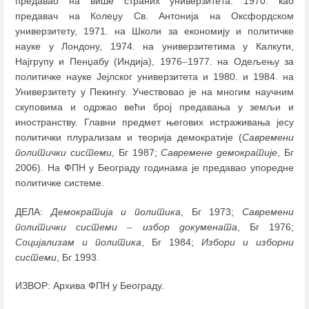
предавао на више страних универзитета: 1970. као
предавач на Колеџу Св. Антонија на Оксфордском
универзитету, 1971. на Школи за економију и политичке
науке у Лондону, 1974. на универзитетима у Калкути,
Најгрупу и Пенџабу (Индија), 1976
–
1977. на Одељењу за
политичке науке Јејлског универзитета и 1980. и 1984. на
Универзитету у Пекингу. Учествовао је на многим научним
скуповима и одржао већи број предавања у земљи и
иностранству. Главни предмет његових истраживања јесу
политички плурализам и теорија демократије (
Савремени
политички системи
, Бг 1987;
Савремене демократије
, Бг
2006). На ФПН у Београду годинама је предавао упоредне
политичке системе.
ДЕЛА:
Демократија и политика
, Бг 1973;
Савремени
политички системи
–
избор докумената
, Бг 1976;
Социјализам и политика
, Бг 1984;
Избори и изборни
системи
, Бг 1993.
ИЗВОР: Архива ФПН у Београду.