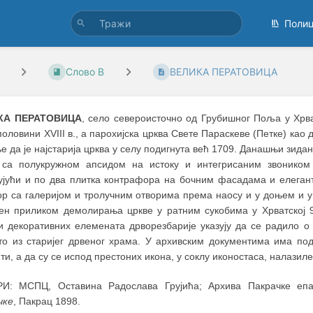
Поли
Слово В
ВЕЛИКА ПЕРАТОВИЦА
КА ПЕРАТОВИЦА
, село североисточно од Грубишног Поља у Хрва
половини XVIII в., а парохијска црква Свете Параскеве (Петке) ка
 да је најстарија црква у селу подигнута већ 1709. Данашњи зидан
 са полукружном апсидом на истоку и интегрисаним звоником
ујући и по два плитка контрафора на бочним фасадама и елегант
ор са галеријом и тролучним отворима према наосу и у доњем и у
ен приликом демолирања цркве у ратним сукобима у Хрватској 90
и декоративних елемената дрворезбарије указују да се радило о
то из старијег дрвеног храма. У архивским документима има под
и, а да су се испод престоних икона, у соклу иконостаса, налази
И: МСПЦ, Оставина Радослава Грујића; Архива Пакрачке еп
чке
, Пакрац 1898.