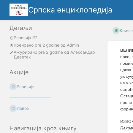
Српска енциклопедија
Детаљи
Књиге
Ревизија #2
Креирано
pre 2 godine
oд
Admin
ВЕЛИ
Ажурирано
pre 2 godine
од
Александар
Деветак
првој 
помиње
црква
Акције
укључ
има х
Ревизије
оштећ
Остац
прене
Извоз
форинт
ИЗВОР
Навигација кроз књигу
Пакра