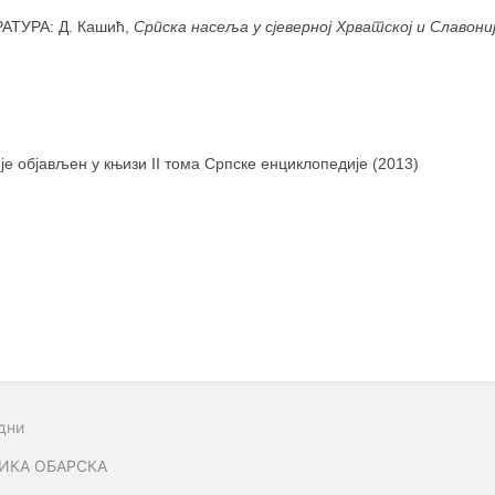
АТУРА: Д. Кашић,
Српска насеља у сјеверној Хрватској и Славони
 је објављен у књизи II тома Српске енциклопедије (2013)
дни
ИКА ОБАРСКА