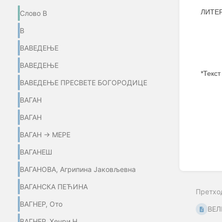
ЛИТЕР
Слово В
В
ВАВЕДЕЊЕ
ВАВЕДЕЊЕ
*Текст
ВАВЕДЕЊЕ ПРЕСВЕТЕ БОГОРОДИЦЕ
Enter
ВАГАН
section
select
ВАГАН
mode
ВАГАН → МЕРЕ
ВАГАНЕШ
ВАГАНОВА, Агрипина Јаковљевна
ВАГАНСКА ПЕЋИНА
Претхо
ВАГНЕР, Ото
ВЕЛ
ВАГНЕР, Хенри Н.