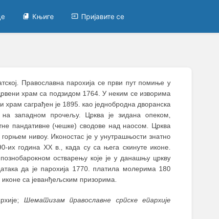
це
Књиге
Пријавите се
тској. Православна парохија се први пут помиње у
о дрвени храм са подзидом 1764. У неким се изворима
и храм саграђен је 1895. као једнобродна дворанска
 на западном прочељу. Црква је зидана опеком,
не пандативне (чешке) сводове над наосом. Црква
 горњем нивоу. Иконостас је у унутрашњости знатно
-их година XX в., када су са њега скинуте иконе.
 познобарокном остварењу које је у данашњу цркву
атака да је парохија 1770. платила молерима 180
ле иконе са јеванђељским призорима.
архије;
Шематизам православне српске епархије