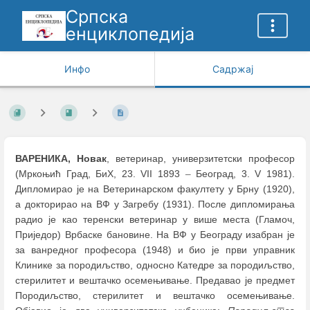
Српска
енциклопедија
Инфо
Садржај
ВАРЕНИКА, Новак
, ветеринар, универзитетски професор
(Мркоњић Град, БиХ, 23. VII 1893
–
Београд, 3. V 1981).
Дипломирао је на Ветеринарском факултету у Брну (1920),
а докторирао на ВФ у Загребу (1931). После дипломирања
радио је као теренски ветеринар у више места (Гламоч,
Приједор) Врбаске бановине. На ВФ у Београду изабран је
за ванредног професора (1948) и био је први управник
Клинике за породиљство, односно Катедре за породиљство,
стерилитет и вештачко осемењивање. Предавао је предмет
Породиљство, стерилитет и вештачко осемењивање.