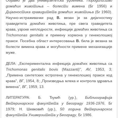
Објавио је два универзитетска уџбеника:
Породиљство
домаћих животиња
–
болести вимена
(Бг 1956) и
Дијагностика гравидитета домаћих животиња
(Бг 1960).
Научно-истраживачки рад
В.
везан је за дијагностику
гравидитета домаћих животиња, пре свега гравидитета
крава, узроке неплодности, инфекције домаћих животиња са
Trichomonas genitalis
и примену хормона у гинеколошкој
пракси. Посебна област интересовања
В.
била је везана за
болести вимена крава и могућности примене механизације
муже.
ДЕЛА: „Експериментална инфекција домаћих животиња са
Trichomonas genitalis bovis
(Mazzanti)",
AV
, 1953, 3;
„Примена синтетских естрогена у гинеколошкој пракси код
крава",
ВГ
, 1954, 8; „Производња млека и контрола здравља
вимена",
ВГ
, 1959, 13.
ЛИТЕРАТУРА: Б. Ђукић (ур.),
Библиографија
Ветеринарског факултета у Београду 1936-1976
, Бг
1979; Н. Шевковић (ур.),
50 година Ветеринарског
факултета Универзитета у Београду
, Бг 1986.