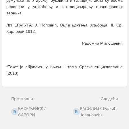
румунске по Угарској, Буковини и Галицији. Били су веома
ревносни у унијаћењу и католицизирању православних
верника.
ЛИТЕРАТУРА: Ј. Поповић,
Опћа црквена историја
, II, Ср.
Карловци 1912.
Радомир Милошевић
*Текст је објављен у књизи II тома Српске енциклопедије
(2013)
Enter
section
select
Претходни
Следећи
mode
ВАСЕЉЕНСКИ
ВАСИЛИЈЕ (Бркић
САБОРИ
Јовановић)