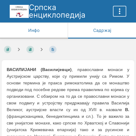
Српска
енциклопедија
Инфо
Садржај
ВАСИЛИЈАНИ (Василијевци)
, православни монаси у
Аустријском царству, који су примили унију са Римом. У
основи термина је пракса римокатолика да се монаштво
подводи под посебне редове према правилима по којима су
организовани. С обзиром на то да се православни монаси у
свом подвигу и устројству придржавају правила Василија
Великог, аустријске власти су их од XVII в. назвале
В.
(францисканцима, бенедиктинцима и сл.). То је важило за
све унијатске монахе, како српске по Хрватској и Славонији
(унијатска Крижевачка епархија) тако и за русинске и