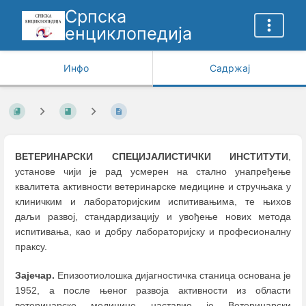
Српска
енциклопедија
Инфо
Садржај
ВЕТЕРИНАРСКИ СПЕЦИЈАЛИСТИЧКИ ИНСТИТУТИ
,
установе чији је рад усмерен на стално унапређење
квалитета активности ветеринарске медицине и стручњака у
клиничким и лабораторијским испитивањима, те њихов
даљи развој, стандардизацију и увођење нових метода
испитивања, као и добру лабораторијску и професионалну
праксу.
Зајечар.
Епизоотиолошка дијагностичка станица основана је
1952, а после њеног развоја активности из области
ветеринарске медицине наставио је Ветеринарски