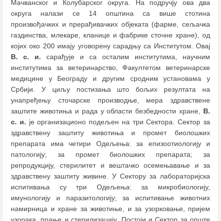
Мачванског и Колубарског округа. На подручју ова два
округа налази се 14 општина са више стотина
произвођачких и прерађивачких објеката (фарме, сељачка
газдинства, млекаре, кланице и фабрике сточне хране), од
којих око 200 имају уговорену сарадњу са Институтом. Овај
В. с. и.
сарађује и са осталим институтима, научним
институтима за ветеринарство, Факултетом ветеринарске
медицине у Београду и другим сродним установама у
Србији. У циљу постизања што бољих резултата на
унапређењу сточарске производње, мера здравствене
заштите животиња и рада у области безбедности хране,
В.
с. и.
је организационо подељен на три Сектора. Сектор за
здравствену заштиту животиња и промет биолошких
препарата има четири Одељења: за епизоотиологију и
патологију; за промет биолошких препарата; за
репродукцију, стерилитет и вештачко осемењавање и за
здравствену заштиту живине. У Сектору за лабораторијска
испитивања су три Одељења: за микробиологију,
имунологију и паразитологију; за испитивање животних
намирница и хране за животиње, и за узорковање, пријем
узорака, прање и стерилизацију. Постоји и Сектор за опште