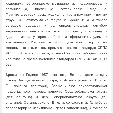
кадровима ветеринарске медицине из пољопривредних
организација, инспекције ветеринарске медицине,
Факултета ветеринарске медицине, као и научним и другим
стручним институтима из Републике Србије.
В. с. и.
такође
остварује сарадњу и са епидемиолошком службом
медицинских центара са овог простора у откривању и
дијагностиковању заразних болести заједничких људима и
животињама. Институт је 2005. усагласио свој систем
менаџмента квалитетом према захтевима стандарда СРПС
ИСО 9001, а у 2006. акредитовао Сектор за лабораторијска
испитивања према захтевима стандарда СРПС ИСО/ИЕЦ 17
025.
Зрењанин.
Године 1957. основан је Ветеринарски завод у
склопу Завода за пољопривреду. Из њега је настао
В. с. и
.
Он покрива територију Зрењанинског епизоотиолошког
подручја, које покрива подручје Средњобанатског округа
(пет општина) и део Севернобанатског округа (три
општине). Организационо,
В. с. и.
се састоји из Службе за
лабораторијска испитивања (девет запослених), Службе за