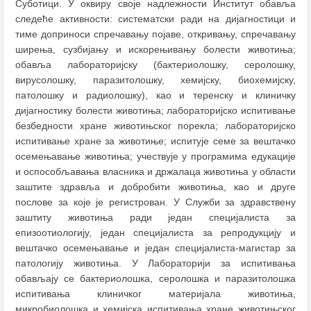
Суботици. У оквиру своје надлежности Институт обавља
следеће активности: систематски ради на дијагностици и
тиме доприноси спречавању појаве, откривању, спречавању
ширења, сузбијању и искорењивању болести животиња;
обавља лабораторијску (бактериолошку, серолошку,
вирусолошку, паразитолошку, хемијску, биохемијску,
патолошку и радиолошку), као и теренску и клиничку
дијагностику болести животиња; лабораторијско испитивање
безбедности хране животињског порекла; лабораторијско
испитивање хране за животиње; испитује семе за вештачко
осемењавање животиња; учествује у програмима едукације
и оспособљавања власника и држалаца животиња у области
заштите здравља и добробити животиња, као и друге
послове за које је регистрован. У Служби за здравствену
заштиту животиња ради један специјалиста за
епизоотиологију, један специјалиста за репродукцију и
вештачко осемењавање и један специјалиста-магистар за
патологију животиња. У Лабораторији за испитивања
обављају се бактериолошка, серолошка и паразитолошка
испитивања клиничког материјала животиња,
микробиолошка и хемијска испитивања хране животињског