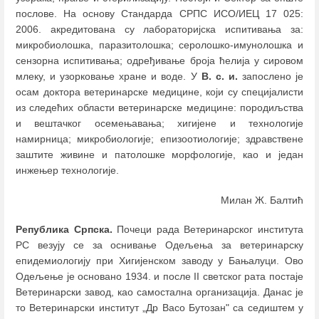
послове. На основу Стандарда СРПС ИСО/ИЕЦ 17 025:
2006. акредитована су лабораторијска испитивања за:
микробиолошка, паразитолошка; серолошко-имунолошка и
сензорна испитивања; одређивање броја ћелија у сировом
млеку, и узорковање хране и воде. У
В. с. и.
запослено је
осам доктора ветеринарске медицине, који су специјалисти
из следећих области ветеринарске медицине: породиљства
и вештачког осемењавања; хигијене и технологије
намирница; микробиологије; епизоотиологије; здравствене
заштите живине и патолошке морфологије, као и један
инжењер технологије.
Милан Ж. Балтић
Република Српска.
Почеци рада Ветеринарског института
РС везују се за оснивање Одељења за ветеринарску
епидемиологију при Хигијенском заводу у Бањалуци. Ово
Одељење је основано 1934. и после II светског рата постаје
Ветеринарски завод, као самостална организација. Данас је
то Ветеринарски институт „Др Васо Бутозан" са седиштем у