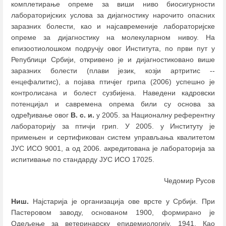
комплетирање опреме за виши ниво биосигурности
лабораторијских услова за дијагностику нарочито опасних
заразних болести, као и најсавременије лабораторијске
опреме за дијагностику на молекуларном нивоу. На
епизоотиолошком подручју овог Института, по први пут у
Републици Србији, откривено је и дијагностиковано више
заразних болести (плави језик, козји артритис --
енцефалитис), а појава птичјег грипа (2006) успешно је
контролисана и болест сузбијена. Наведени кадровски
потенцијал и савремена опрема били су основа за
одређивање овог
В. с. и.
у 2005. за Националну референтну
лабораторију за птичји грип. У 2005. у Институту је
примењен и сертификован систем управљања квалитетом
ЈУС ИСО 9001, а од 2006. акредитована је лабораторија за
испитивање по стандарду ЈУС ИСО 17025.
Чедомир Русов
Ниш.
Најстарија је организација ове врсте у Србији. При
Пастеровом заводу, основаном 1900, формирано је
Одељење за ветеринарску епидемиологију, 1941. Као