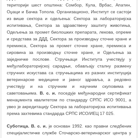
територији шест општина: Сомбор, Кула, Врбас, Апатин,
Оџаци и Бачка Топола. Организационо, Институт се састоји
из више сектора и одељења: Сектора за лабораторијска
испитивања, Сектора за здравствену заштиту животиња,
Одељења за промет биолошких препарата, лекова, опреме
и средстава за ДДД, Сектора за производњу сточне хране и
премикса, Сектора за промет сточне хране, премикса и
сировина за производњу сточне хране, и Одељења за
заједничке послове. Стручњаци Института учествују у
међулабораторијској сарадњи, обављају сталну размену
стручних искустава са стручњацима из разних институција
ветеринарске медицине и јавног здравља, а редовно
учествују и на стручним и научним скуповима и
саветовањима.
В. с. и.
поседује међународни сертификат
менаџмента квалитетом по стандарду СРПС ИСО 9001, а
увео је акредитацију Сектора за лабораторијска испитивања
према захтевима стандарда СРПС ИСО/ИЕЦ 17 025.
Суботица. В. с. и.
је основан 1992. као правни следбеник
специјалистичке службе Сточарско-ветеринарског центра у