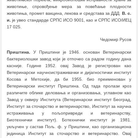
животиње, спровођење мера за повећање плодности
животиња, промет вакцина, лекова и средстава за ДДД.
В. с.
и.
је увео стандарде СРПС ИСО 9001, као и СРПС ИСО/ИЕЦ
17 025.
Чедомир Русов
Приштина.
У Приштини је 1946. основан Ветеринарски
бактериолошки завод који је отпочео са радом годину дана
касније. Године 1952. овај Завод је регистрован као
Ветеринарски научноистраживачки и дијагностички институт
Косова и Метохије, да би 1955. био преименован у
Ветеринарски институт Приштина. Од тада пролази кроз
различите облике деловања и организовања, углавном као
Завод у оквиру Института (Ветеринарски институт Београд,
Институт за сточарство и ветеринарство, Институт за научна
истраживања у пољопривреди и ветеринарству,
Биотехнички институт). Ботехнички институт је 1981.
укључен у састав Пољ. ф. у Приштини, као организациона
јединица Институт за сточарство и ветеринарство. Овај