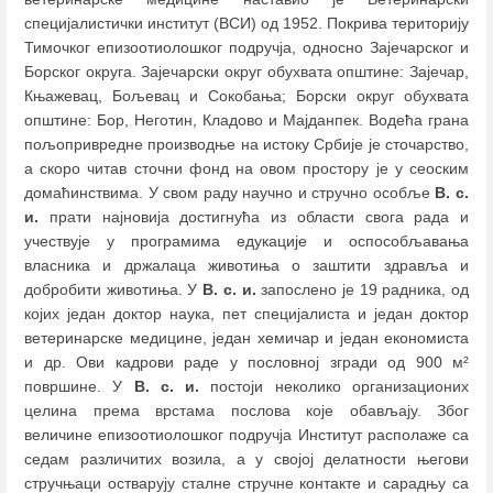
специјалистички институт (ВСИ) од 1952. Покрива територију
Тимочког епизоотиолошког подручја, односно Зајечарског и
Борског округа. Зајечарски округ обухвата општине: Зајечар,
Књажевац, Бољевац и Сокобања; Борски округ обухвата
општине: Бор, Неготин, Кладово и Мајданпек. Водећа грана
пољопривредне производње на истоку Србије је сточарство,
а скоро читав сточни фонд на овом простору је у сеоским
домаћинствима. У свом раду научно и стручно особље
В. с.
и.
прати најновија достигнућа из области свога рада и
учествује у програмима едукације и оспособљавања
власника и држалаца животиња о заштити здравља и
добробити животиња. У
В. с. и.
запослено је 19 радника, од
којих један доктор наука, пет специјалиста и један доктор
ветеринарске медицине, један хемичар и један економиста
и др. Ови кадрови раде у пословној згради од 900 м²
површине. У
В. с. и.
постоји неколико организационих
целина према врстама послова које обављају. Због
величине епизоотиолошког подручја Институт располаже са
седам различитих возила, а у својој делатности његови
стручњаци остварују сталне стручне контакте и сарадњу са