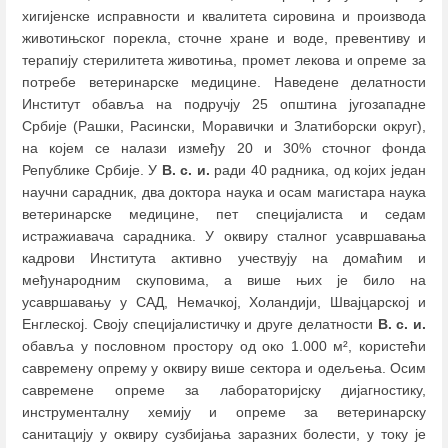
хигијенске исправности и квалитета сировина и производа
животињског порекла, сточне хране и воде, превентиву и
терапију стерилитета животиња, промет лекова и опреме за
потребе ветеринарске медицине. Наведене делатности
Институт обавља на подручју 25 општина југозападне
Србије (Рашки, Расински, Моравички и Златиборски округ),
на којем се налази између 20 и 30% сточног фонда
Републике Србије. У
В. с. и.
ради 40 радника, од којих један
научни сарадник, два доктора наука и осам магистара наука
ветеринарске медицине, пет специјалиста и седам
истражиавача сарадника. У оквиру сталног усавршавања
кадрови Института активно учествују на домаћим и
међународним скуповима, а више њих је било на
усавршавању у САД, Немачкој, Холандији, Швајцарској и
Енглеској. Своју специјалистичку и друге делатности
В. с. и.
обавља у пословном простору од око 1.000 м², користећи
савремену опрему у оквиру више сектора и одељења. Осим
савремене опреме за лабораторијску дијагностику,
инструменталну хемију и опреме за ветеринарску
санитацију у оквиру сузбијања заразних болести, у току је