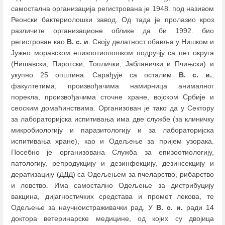
самостална организација регистрована је 1948. под називом
Реонски бактериолошки завод. Од тада је пролазио кроз
различите организационе облике да би 1992. био
регистрован као
В. с. и
. Своју делатност обавља у Нишком и
Јужно моравском епизоотиолошком подручју са пет округа
(Нишавски, Пиротски, Топлички, Јабланички и Пчињски) и
укупно 25 општина. Сарађује са осталим
В. с. и.
,
факултетима, произвођачима намирница анималног
порекла, произвођачима сточне хране, војском Србије и
сеоским домаћинствима. Организован је тако да у Сектору
за лабораторијска испитивања има две службе (за клиничку
микробиологију и паразитологију и за лабораторијска
испитивања хране), као и Одељење за пријем узорака.
Посебно је организована Служба за епизоотиологију,
патологију, репродукцију и дезинфекцију, дезинсекцију и
дератизацију (ДДД) са Одељењем за пчеларство, рибарство
и ловство. Има самостално Одељење за дистрибуцију
вакцина, дијагностичких средстава и промет лекова, те
Одељење за научноистраживачки рад. У
В. с. и.
ради 14
доктора ветеринарске медицине, од којих су двојица