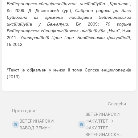
Ветеринарско-специјалистичког института „Kраљево"
,
Кв 2009; Д. Деспотовић (ур.),
Сабрани радови др Васе
Бутозана из времена настајања Ветеринарског
института у Бањалуци
, Бл 2009;
70 година
Ветеринарског специјалистичког института „Ниш"
, Ниш
2011;
Универзитет Црне Горе. Биотехнички факултет
,
Пг 2012.
*Текст је објављен у књизи II тома Српске енциклопедије
(2013)
Enter
section
select
Следећи
mode
Претходни
ВЕТЕРИНАРСКИ
ВЕТЕРИНАРСКИ
ФАКУЛТЕТ →
ЗАВОД ЗЕМУН
ФАКУЛТЕТ
ВЕТЕРИНАРСКЕ...