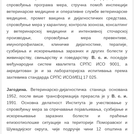
спровођења програма мера, стручна помоћ инспекцији
ветеринарске медицине и оперативне службе ветеринарске
медицине, промет вакцина и дијагностичких средстава,
спровођење мера у карантину, контрола зооноза, консалтинг
у ветеринарској медицини и интензивној сточарској
производњи, спровођење мера превентиве,
имунопрофилаксе, клиничке дијагностике, терапије,
сузбијања и искорењивања заразних и других болести у
живинарству, свињарству и говедарству.
В. с. и.
поседује
међународни систем квалитета СРПС ИСО 9001, а
акредитован је и за лабораторијска испитивања према
захтевима стандарда СРПС ИСО/ИЕЦ 17 025.
Јагодина.
Ветеринарско-дијагностичка станица основана
1952, после више трансформација прерасла је у
В. с. и.
1991. Основна делатност Института је учествовање у
спровођењу мера за спречавање појављивања, сузбијање и
искорењивање заразних болести и праћење
епизоотиолошке ситуације на територији Поморавског и
Шумадијског округа, чије подручје чини 12 општина и