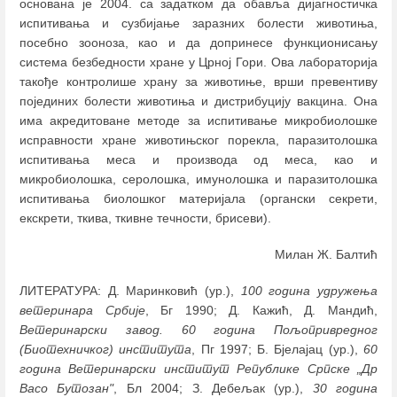
основана је 2004. са задатком да обавља дијагностичка
испитивања и сузбијање заразних болести животиња,
посебно зооноза, као и да допринесе функционисању
система безбедности хране у Црној Гори. Ова лабораторија
такође контролише храну за животиње, врши превентиву
појединих болести животиња и дистрибуцију вакцина. Она
има акредитоване методе за испитивање микробиолошке
исправности хране животињског порекла, паразитолошка
испитивања меса и производа од меса, као и
микробиолошка, серолошка, имунолошка и паразитолошка
испитивања биолошког материјала (органски секрети,
екскрети, ткива, ткивне течности, брисеви).
Милан Ж. Балтић
ЛИТЕРАТУРА: Д. Маринковић (ур.),
100 година удружења
ветеринара Србије
, Бг 1990; Д. Кажић, Д. Мандић,
Ветеринарски завод. 60 година Пољопривредног
(Биотехничког) института
, Пг 1997; Б. Бјелајац (ур.),
60
година Ветеринарски институт Републике Српске „Др
Васо Бутозан"
, Бл 2004; З. Дебељак (ур.),
30 година