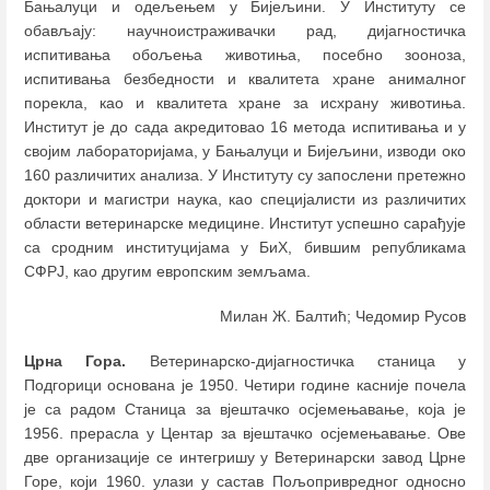
Бањалуци и одељењем у Бијељини. У Институту се
обављају: научноистраживачки рад, дијагностичка
испитивања обољења животиња, посебно зооноза,
испитивања безбедности и квалитета хране анималног
порекла, као и квалитета хране за исхрану животиња.
Институт је до сада акредитовао 16 метода испитивања и у
својим лабораторијама, у Бањалуци и Бијељини, изводи око
160 различитих анализа. У Институту су запослени претежно
доктори и магистри наука, као специјалисти из различитих
области ветеринарске медицине. Институт успешно сарађује
са сродним институцијама у БиХ, бившим републикама
СФРЈ, као другим европским земљама.
Милан Ж. Балтић; Чедомир Русов
Црна Гора.
Ветеринарско-дијагностичка станица у
Подгорици основана је 1950. Четири године касније почела
је са радом Станица за вјештачко осјемењавање, која је
1956. прерасла у Центар за вјештачко осјемењавање. Ове
две организације се интегришу у Ветеринарски завод Црне
Горе, који 1960. улази у састав Пољопривредног односно