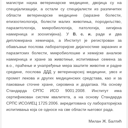
магистри наука ветеринарске медицине, двојица су на
специјализацији, а остали су специјалисти из различитих
области ветеринарске медицине (заразне болести,
епизоотиологија, болести малих животиња, породиљство,
паразитологија, микробиологија, патологија, хигијена
намирница и зоохигијена). У
В. с. и.
раде и два
дипломирана хемичара, а Институт је регистрован за
обављање послова лабораторијске дијагностике заразних и
паразитских болести, микробиолошке и хемијске анализе
намирница и хране за животиње, испитивање семена за
в.о., праћење и унапређење мера заштите животне и радне
средине, послова ДДД у ветеринарској медицини, увоз и
промет лекова и других медицинских средстава, као и за
паковање сточне хране, сировина и додатака. На основу
Стандарда СРПС ИСО 9001:2008. Институт има
сертификован систем квалитета, а на основу Стандарда
СРПС ИСО/ИЕЦ 1725:2006. акредитована су лабораторијска
испитивања која се односе на све области његовог рада.
Милан Ж. Балтић