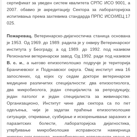
сертификат за уведен систем квалитета СРПС ИСО 9001, а
2007. обавио је акредитацију Сектора за лабораторијска
испитивања према захтевима стандарда ПРПС ИСО/ИЕЦ 17
025.
Пожаревац.
Ветеринарско-дијагностичка станица основана
је 1953. Од 1969. до 1989. радила је у оквиру Ветеринарског
института у Београду, а од 1989. до 1992. под називом
Регионални ветеринарски завод. Од 1992. ради под називом
В. с. и.
, а његово епизоотиолошко подручје је територија
Браничевског и Подунавског округа. Овај институт има 16
запослених, од којих су седам доктори ветеринарске
медицине различитих специјалности: два епизоотиолога,
два микробиолога, један специјалиста за репродукцију,
један патолог и један специјалиста за живинарство.
Организационо, Институт чине два сектора са по пет
одељења, чији је задатак праћење епизоотиолошке
ситуације, откривање, сузбијање и искорењивање заразних и
паразитских болести, лабораторијска дијагностика,
утврђивање микробиолошке исправности намирница
животињског порекла, микробиолошке исправности хране за