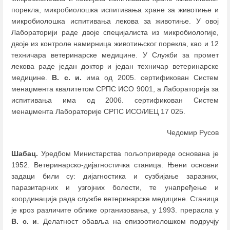
порекла, микробиолошка испитивања хране за животиње и
микробиолошка испитивања лекова за животиње. У овој
Лабораторији раде двоје специјалиста из микробиологије,
двоје из контроле намирница животињског порекла, као и 12
техничара ветеринарске медицине. У Служби за промет
лекова раде један доктор и један техничар ветеринарске
медицине.
В. с. и.
има од 2005. сертификован Систем
менаџмента квалитетом СРПС ИСО 9001, а Лабораторија за
испитивања има од 2006. сертификован Систем
менаџмента Лабораторије СРПС ИСО/ИЕЦ 17 025.
Чедомир Русов
Шабац.
Уредбом Министарства пољопривреде основана је
1952. Ветеринарско-дијагностичка станица. Њени основни
задаци били су: дијагностика и сузбијање заразних,
паразитарних и узгојних болести, те унапређење и
координација рада службе ветеринарске медицине. Станица
је кроз различите облике организовања, у 1993. прерасла у
В. с. и
. Делатност обавља на епизоотиолошком подручју