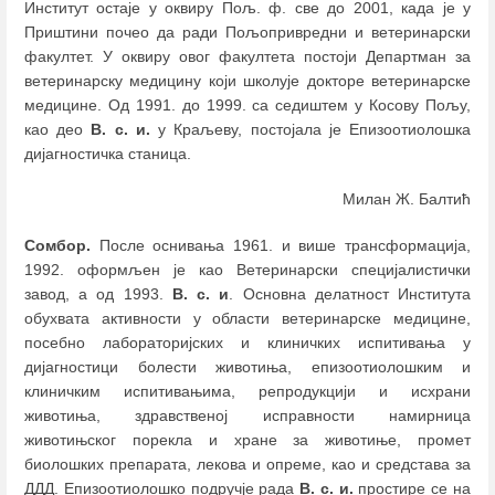
Институт остаје у оквиру Пољ. ф. све до 2001, када је у
Приштини почео да ради Пољопривредни и ветеринарски
факултет. У оквиру овог факултета постоји Департман за
ветеринарску медицину који школује докторе ветеринарске
медицине. Од 1991. до 1999. са седиштем у Косову Пољу,
као део
В. с. и.
у Краљеву, постојала је Епизоотиолошка
дијагностичка станица.
Милан Ж. Балтић
Сомбор.
После оснивања 1961. и више трансформација,
1992. оформљен је као Ветеринарски специјалистички
завод, а од 1993.
В. с. и
. Основна делатност Института
обухвата активности у области ветеринарске медицине,
посебно лабораторијских и клиничких испитивања у
дијагностици болести животиња, епизоотиолошким и
клиничким испитивањима, репродукцији и исхрани
животиња, здравственој исправности намирница
животињског порекла и хране за животиње, промет
биолошких препарата, лекова и опреме, као и средстава за
ДДД. Епизоотиолошко подручје рада
В. с. и.
простире се на