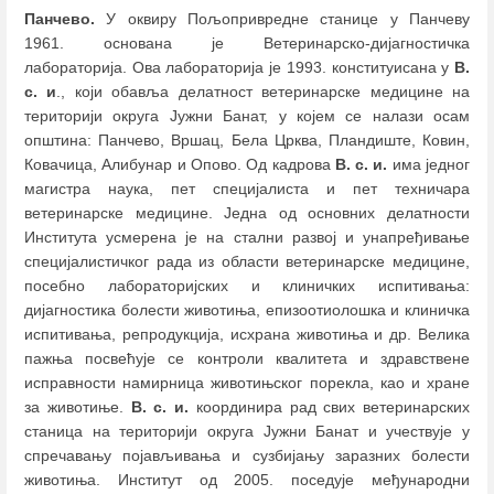
Панчево.
У оквиру Пољопривредне станице у Панчеву
1961. основана је Ветеринарско-дијагностичка
лабораторија. Ова лабораторија је 1993. конституисана у
В.
с. и
., који обавља делатност ветеринарске медицине на
територији округа Јужни Банат, у којем се налази осам
општина: Панчево, Вршац, Бела Црква, Пландиште, Ковин,
Ковачица, Алибунар и Опово. Од кадрова
В. с. и.
има једног
магистра наука, пет специјалиста и пет техничара
ветеринарске медицине. Једна од основних делатности
Института усмерена је на стални развој и унапређивање
специјалистичког рада из области ветеринарске медицине,
посебно лабораторијских и клиничких испитивања:
дијагностика болести животиња, епизоотиолошка и клиничка
испитивања, репродукција, исхрана животиња и др. Велика
пажња посвећује се контроли квалитета и здравствене
исправности намирница животињског порекла, као и хране
за животиње.
В. с. и.
координира рад свих ветеринарских
станица на територији округа Јужни Банат и учествује у
спречавању појављивања и сузбијању заразних болести
животиња. Институт од 2005. поседује међународни