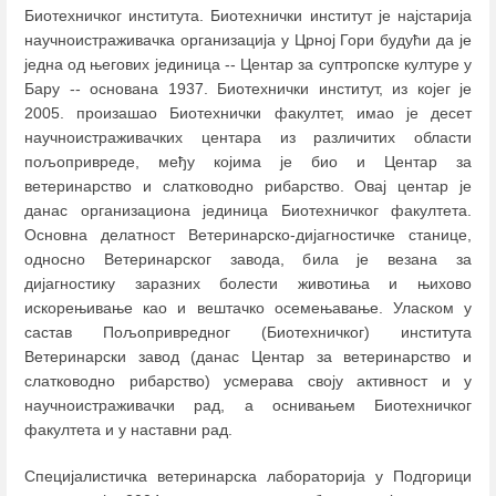
Биотехничког института. Биотехнички институт је најстарија
научноистраживачка организација у Црној Гори будући да је
једна од његових јединица -- Центар за суптропске културе у
Бару -- основана 1937. Биотехнички институт, из којег је
2005. произашао Биотехнички факултет, имао је десет
научноистраживачких центара из различитих области
пољопривреде, међу којима је био и Центар за
ветеринарство и слатководно рибарство. Овај центар је
данас организациона јединица Биотехничког факултета.
Основна делатност Ветеринарско-дијагностичке станице,
односно Ветеринарског завода, била је везана за
дијагностику заразних болести животиња и њихово
искорењивање као и вештачко осемењавање. Уласком у
састав Пољопривредног (Биотехничког) института
Ветеринарски завод (данас Центар за ветеринарство и
слатководно рибарство) усмерава своју активност и у
научноистраживачки рад, а оснивањем Биотехничког
факултета и у наставни рад.
Специјалистичка ветеринарска лабораторија у Подгорици