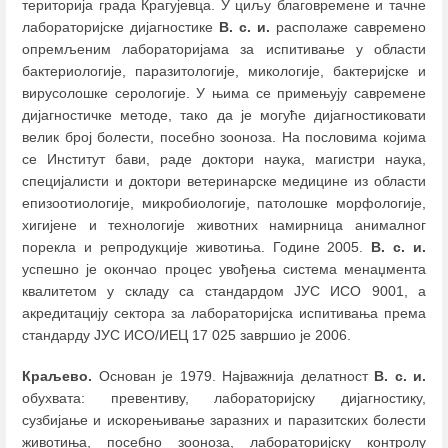
територија града Крагујевца. У циљу благовремене и тачне
лабораторијске дијагностике
В. с. и.
располаже савремено
опремљеним лабораторијама за испитивање у области
бактериологије, паразитологије, микологије, бактеријске и
вирусолошке серологије. У њима се примењују савремене
дијагностичке методе, тако да је могуће дијагностиковати
велик број болести, посебно зооноза. На пословима којима
се Институт бави, раде доктори наука, магистри наука,
специјалисти и доктори ветеринарске медицине из области
епизоотиологије, микробиологије, патолошке морфологије,
хигијене и технологије животних намирница анималног
порекла и репродукције животиња. Године 2005.
В. с. и.
успешно је окончао процес увођења система менаџмента
квалитетом у складу са стандардом ЈУС ИСО 9001, а
акредитацију сектора за лабораторијска испитивања према
стандарду ЈУС ИСО/ИЕЦ 17 025 завршио је 2006.
Краљево.
Основан је 1979. Најважнија делатност
В. с. и.
обухвата: превентиву, лабораторијску дијагностику,
сузбијање и искорењивање заразних и паразитских болести
животиња, посебно зооноза, лабораторијску контролу