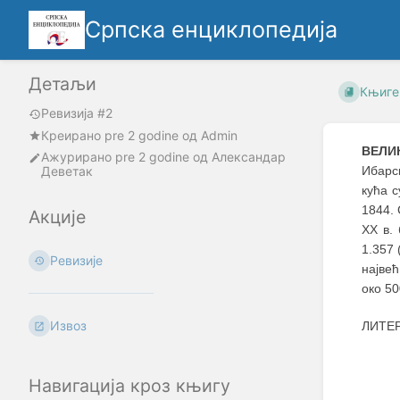
Српска енциклопедија
Детаљи
Књиге
Ревизија #2
Креирано
pre 2 godine
oд
Admin
ВЕЛИ
Ажурирано
pre 2 godine
од
Александар
Деветак
Ибарск
кућа с
1844. 
Акције
XX в. 
1.357
Ревизије
највећ
око 50
Извоз
ЛИТЕ
Навигација кроз књигу