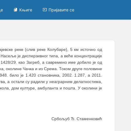
це
Књиге
Пријавите се
јевске реке (слив реке Колубаре), 5 км источно од
 Насеље је дисперзивног типа, а веће концентрације
 1428/29. као Загреб, а савремено име добило је од
ха, околине Чачка и из Срема. Током друге половине
48. било је 1.420 становника, 2002. 1.287, а 2011.
ва, а остали су радили у неаграрним делатностима,
кола, дом културе, амбуланта и пошта. У околини је
Србољуб Ђ. Стаменковић