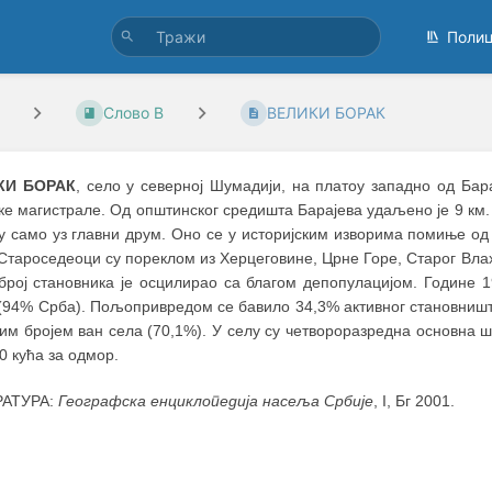
Поли
Слово В
ВЕЛИКИ БОРАК
КИ БОРАК
, село у северној Шумадији, на платоу западно од Бара
е магистрале. Од општинског средишта Барајева удаљено је 9 км.
у само уз главни друм. Оно се у историјским изворима помиње од
Староседеоци су пореклом из Херцеговине, Црне Горе, Старог Вла
број становника је осцилирао са благом депопулацијом. Године 19
 (94% Срба). Пољопривредом се бавило 34,3% активног становништ
им бројем ван села (70,1%). У селу су четвороразредна основна ш
0 кућа за одмор.
РАТУРА:
Географска енциклопедија насеља Србије
, I, Бг 2001.