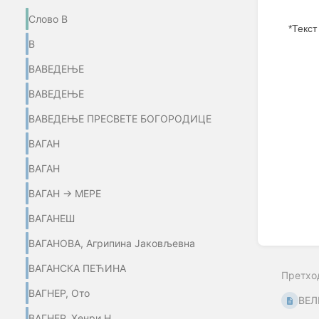
Слово В
*Текст
В
Enter
ВАВЕДЕЊЕ
section
select
mode
ВАВЕДЕЊЕ
ВАВЕДЕЊЕ ПРЕСВЕТЕ БОГОРОДИЦЕ
ВАГАН
ВАГАН
ВАГАН → МЕРЕ
ВАГАНЕШ
ВАГАНОВА, Агрипина Јаковљевна
ВАГАНСКА ПЕЋИНА
Претхо
ВАГНЕР, Ото
ВЕЛ
ВАГНЕР, Хенри Н.