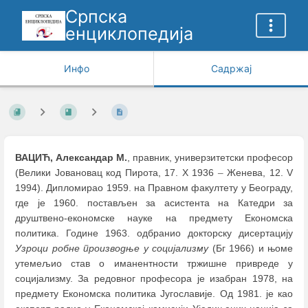
Српска
енциклопедија
Инфо
Садржај
ВАЦИЋ, Александар M.
, правник, универзитетски професор
(Велики Јовановац код Пирота, 17. X 1936
–
Женева, 12. V
1994). Дипломирао 1959. на Правном факултету у Београду,
где је 1960. постављен за асистента на Катедри за
друштвено-економске науке на предмету Економска
политика. Године 1963. одбранио докторску дисертацију
Узроци робне производње у социјализму
(Бг 1966) и њоме
утемељио став о иманентности тржишне привреде у
социјализму. За редовног професора је изабран 1978, на
предмету Економска политика Југославије. Од 1981. је као