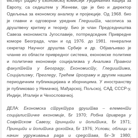
експерт радио у Економској комисији Уједињених нација за
Европу, са седиштем у Женеви, где је био и директор
Одељења за економску анализу и пројекције. Од 1968. био
је главни и одговорни уредник
Гледишта
, часописа за
друштвену критику и теорију. Био је члан Председништва
Савеза економиста Југославије, потпредседник Привредне
коморе Београда, члан и од 1976. до 1981. генерални
секретар Научног друштва Србије и др. Објављивао је
чланке из области привредног система, економске политике
и политичке економије социјализма у
Аналима Правног
факултета у Београду
,
Економисту
,
Гледиштима
,
Социјализму
,
Прегледу
,
Трећем програму
и другим нашим
периодичним публикацијама и зборницима. У иностранству
је публиковао у Немачкој, Мађарској, Пољској, САД, СССР-у,
Индији, Италији и Чехословачкој.
ДЕЛА:
Економска структура друштва
–
елементи
социјалистичке економије
, Бг 1970;
Робна привреда у
Совјетском Савезу, принципи и политика
, Бг 1971;
Принципи и политика дохотка
, Бг 1976;
Услови, облици и
начин удруживања рада и средстава
, Бг
–
Зг 1980;