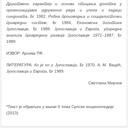
Друштвени карактер и основи стицања дохотка у
организацијама удруженог рада и улога и задаци
синдиката
, Бг 1982;
Робна производња и социјалистички
привредни систем
, Бг 1984;
Економска политика
Југославије
, Бг 1988;
Југославија и Европа, упоредна
анализа привредног развоја Југославије
1971
–
1987
, Бг
1989.
ИЗВОР: Архива ПФ.
ЛИТЕРАТУРА:
Ко је ко у Југославији
, Бг 1970; А. М. Вацић,
Југославија и Европа
, Бг 1989.
Светлана Мирчов
*Текст је објављен у књизи II тома Српске енциклопедије
(2013)
Enter