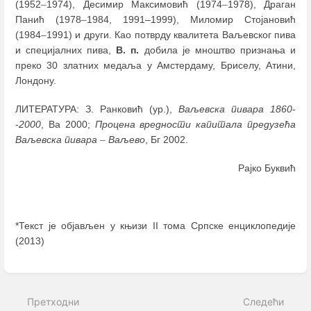
(1952
–
1974), Десимир Максимовић (1974
–
1978), Драган
Панић (1978
–
1984, 1991–1999), Миломир Стојановић
(1984
–
1991) и други. Као потврду квалитета Ваљевског пива
и специјалних пива,
В. п.
добила је мноштво признања и
преко 30 златних медаља у Амстердаму, Бриселу, Атини,
Лондону.
ЛИТЕРАТУРА: З. Ранковић (ур.),
Ваљевска пивара 1860
-
-
2000
, Ва 2000;
Процена вредности капитала предузећа
Ваљевска пивара
–
Ваљево
, Бг 2002.
Рајко Буквић
*Текст је објављен у књизи II тома Српске енциклопедије
(2013)
Enter
section
select
Претходни
Следећи
mode