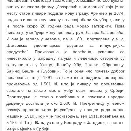
Милићевић и Светозар Табаковић). Уложивши по 200 дуката,
они су основали фирму „Лазаревић и компанија" која је на
месту старе пиваре подигла нову зграду. Ајхингер је 1874.
подигао и сопствену пивару на левој обали Колубаре, али ју
је после скоро 20 година рада морао затворити. Прва
пивара је у међувремену прешла у руке Лазара Лазаревића.
И она је запала у невоље, па је 1891. претворена у а. д.
„Ваљевско удеоничарско друштво за индустријска
предузећа". Производња је повећана, успешно се
инвестирало у изградњу лагума и леденице, отворена су
заступништва у Ужицу, Шопићу, Убу, Пожеги, Обреновцу,
Бајиној Башти и Љубовији. То је означило почетак доброг
пословања, те је 1891, са само шест радника, остварена
производња од 1.561 hl, што је пивару по производњи
сврстало на шесто место међу осам пивара у Србији.
Производња је стално повећавана и почетком наредне
деценије достигла је око 2.600 hl. Прекретницу у њеном
развоју представљало је увођење у процес рада парне
машине (1910), којим је производња, већ 1911, повећана на
5.154 hl. То је
В. п.
, уз оне у Београду и Јагодини, сврстало
међу највеће у Србији.