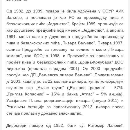
Од 1982. до 1989. пивара је била удружена у СОУР АИК
Ваљево, а пословала је као РО за производњу пива и
безалкохолних пића „Јединство". Крајем 1989. организује се
као друштвено предузеће под именом „Јединство", а априла
1991. мења назив у Друштвено предузеће за производњу
пива и безалкохолних пића „Пивара Ваљево". Пивара 1997.
оснива Предузеће за трговину на велико и мало „Пивара
комерц", као ДОО, а 1998. и Предузеће за производњу и
промет пива и безалкохолних пића „Дрина-Колубара" ДОО
Бијељина (престала с радом 2001). Од 2000. предузеће
послује као ДП „Ваљевска пивара Ваљево". Приватизована
је 2003, када ју је, за 22 милиона динара, купио конзорцијум
окупљен око „Атлас групе" („Експрес градина"
–
57%,
„Триглав Копаоник"
–
15% и банка „Атлас"
–
5% акција).
Усвајањем Плана реорганизације пивара (јануар 2011) и
Решењем Агенције за приватизацију 2012. пивара после
стечаја прелази у државно власништво.
Директори пиваре од 1952. били су: Ратомир Лаловић