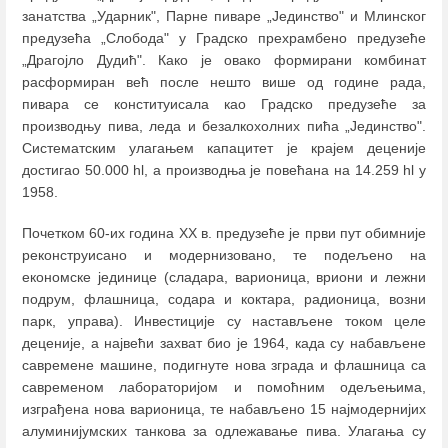
занатства „Ударник", Парне пиваре „Јединство" и Млинског
предузећа „Слобода" у Градско прехрамбено предузеће
„Драгојло Дудић". Како је овако формирани комбинат
расформиран већ после нешто више од године рада,
пивара се конституисала као Градско предузеће за
производњу пива, леда и безалкохолних пића „Јединство".
Систематским улагањем капацитет је крајем деценије
достигао 50.000 hl, а производња је повећана на 14.259 hl у
1958.
Почетком 60-их година XX в. предузеће је први пут обимније
реконструисано и модернизовано, те подељено на
економске јединице (сладара, варионица, вриони и лежни
подрум, флашница, содара и коктара, радионица, возни
парк, управа). Инвестиције су настављене током целе
деценије, а највећи захват био је 1964, када су набављене
савремене машине, подигнуте нова зграда и флашница са
савременом лабораторијом и помоћним одељењима,
изграђена нова варионица, те набављено 15 најмодернијих
алуминијумских танкова за одлежавање пива. Улагања су