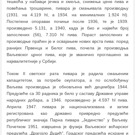
тешкоћа у набавци јечма и хмеља, снижења цене пива и
повећања трошарине, пивара је смањивала производњу
(1931. на 4.119 hl, а 1934. на минималних 1.924 hl).
Постепени опоравак почиње после 1936, те је 1939.
произведено 5.131, а 1940, када је био и највећи број
запослених (56), 7.310 hl пива. Пораст запослених и
производње праћен је и освајањем нових врста пива: поред
ранијих Првенца и Белог пива, почела је производња
Ваљевског црног пива, које је званично проглашено за
најквалитетније у Србији.
Током II светског рата пивара је радила смањеним
капацитетом, за потребе окупатора, а по ослобођењу
Ваљева производња је обновљена већ децембра 1944.
Предузеће са 30 радника је било у саставу Државне управе
народних добара, а 1946. произведено је 4.597 hl пива.
Априла 1947. пивара је национализована и затим
регистрована као државно привредно предузеће
републичког значаја Парна пивара „Јединство" у Ваљеву.
Почетком 1951. извршена је фузија Ваљевског воћарског
предузећа „Драгојло Дудић", Градског предузећа исхране и