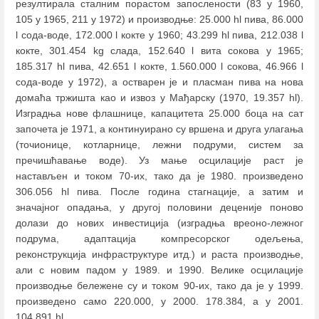
резултирала сталним порастом запослености (83 у 1960,
105 у 1965, 211 у 1972) и производње: 25.000 hl пива, 86.000
l сода-воде, 172.000 l кокте у 1960; 43.299 hl пива, 212.038 l
кокте, 301.454 kg слада, 152.640 l вита сокова у 1965;
185.317 hl пива, 42.651 l кокте, 1.560.000 l сокова, 46.966 l
сода-воде у 1972), а остварен је и пласман пива на нова
домаћа тржишта као и извоз у Мађарску (1970, 19.357 hl).
Изградња нове флашнице, капацитета 25.000 боца на сат
започета је 1971, а континуирано су вршена и друга улагања
(точионице, котларнице, лежни подруми, систем за
пречишћавање воде). Уз мање осцилације раст је
настављен и током 70-их, тако да је 1980. произведено
306.056 hl пива. После година стагнације, а затим и
значајног опадања, у другој половини деценије поново
долази до нових инвестиција (изградња вреоно-лежног
подрума, адаптација компресорског одељења,
реконструкција инфраструктуре итд.) и раста производње,
али с новим падом у 1989. и 1990. Велике осцилације
производње бележене су и током 90-их, тако да је у 1999.
произведено само 220.000, у 2000. 178.384, а у 2001.
104.891 hl.