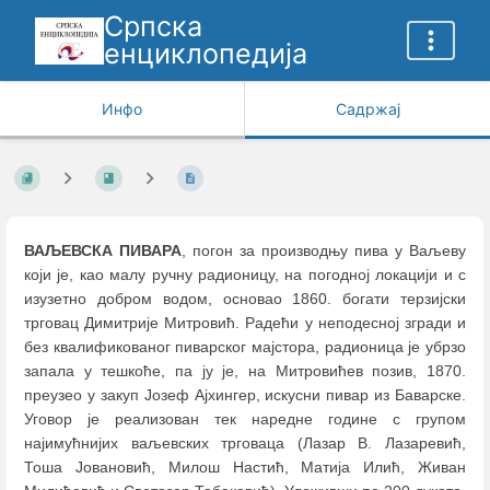
Српска
енциклопедија
Инфо
Садржај
ВАЉЕВСКА ПИВАРА
, погон за производњу пива у Ваљеву
који је, као малу ручну радионицу, на погодној локацији и с
изузетно добром водом, основао 1860. богати терзијски
трговац Димитрије Митровић. Радећи у неподесној згради и
без квалификованог пиварског мајстора, радионица је убрзо
запала у тешкоће, па ју је, на Митровићев позив, 1870.
преузео у закуп Јозеф Ајхингер, искусни пивар из Баварске.
Уговор је реализован тек наредне године с групом
најимућнијих ваљевских трговаца (Лазар В. Лазаревић,
Тоша Јовановић, Милош Настић, Матија Илић, Живан