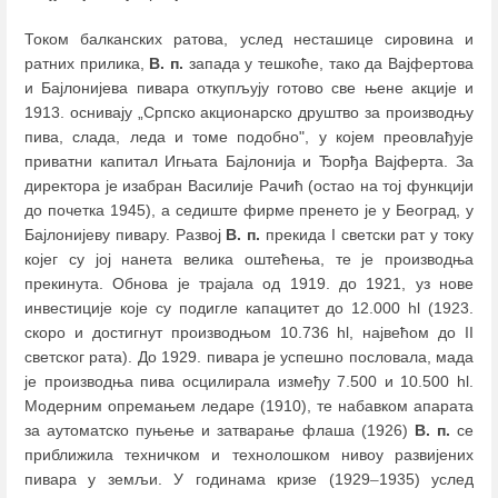
Током балканских ратова, услед несташице сировина и
ратних прилика,
В. п.
запада у тешкоће, тако да Вајфертова
и Бајлонијева пивара откупљују готово све њене акције и
1913. оснивају „Српско акционарско друштво за производњу
пива, слада, леда и томе подобно", у којем преовлађује
приватни капитал Игњата Бајлонија и Ђорђа Вајферта. За
директора је изабран Василије Рачић (остао на тој функцији
до почетка 1945), а седиште фирме пренето је у Беoград, у
Бајлонијеву пивару. Развој
В. п.
прекида I светски рат у току
којег су јој нанета велика оштећења, те је производња
прекинута. Обнова је трајала од 1919. до 1921, уз нове
инвестиције које су подигле капацитет до 12.000 hl (1923.
скоро и достигнут производњом 10.736 hl, највећом до II
светског рата). До 1929. пивара je успешно послoвала, мада
је производња пива осцилирала између 7.500 и 10.500 hl.
Модерним опремањем ледаре (1910), те набавком апарата
за аутоматско пуњење и затварање флаша (1926)
В. п.
се
приближила техничком и технолошком нивоу развијених
пивара у земљи. У годинама кризе (1929
–
1935) услед