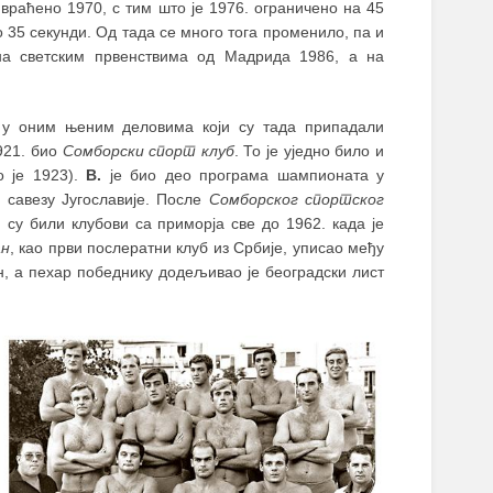
 враћено 1970, с тим што је 1976. ограничено на 45
 35 секунди. Од тада се много тога променило, па и
на светским првенствима од Мадрида 1986, а на
 у оним њеним деловима који су тада припадали
921. био
Сомборски спорт клуб
. То је уједно било и
о је 1923).
В.
је био део програма шампионата у
 савезу Југославије. После
Сомборског спортског
 су били клубови са приморја све до 1962. када је
ан
, као први послератни клуб из Србије, уписао међу
ан, а пехар победнику додељивао је београдски лист