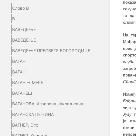
показа
Слово В
секунд
то д
В
олимп
ВАВЕДЕЊЕ
На те
ВАВЕДЕЊЕ
Мађар
прво 
ВАВЕДЕЊЕ ПРЕСВЕТЕ БОГОРОДИЦЕ
спорт
ВАГАН
клуба
загре
ВАГАН
прваке
Спор
ВАГАН → МЕРЕ
ВАГАНЕШ
Измеђ
Брђан
ВАГАНОВА, Агрипина Јаковљевна
чији с
Југу
, 
ВАГАНСКА ПЕЋИНА
је, и
ВАГНЕР, Ото
екипи
непрек
ВАГНЕР, Хенри Н.