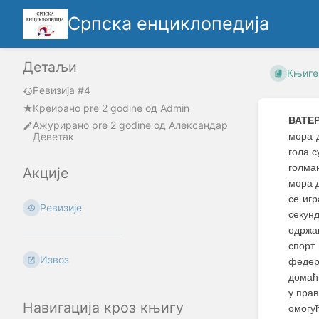
Српска енциклопедија
Детаљи
Књиге
Ревизија #4
Креирано
pre 2 godine
oд
Admin
ВАТЕ
Ажурирано
pre 2 godine
од
Александар
Деветак
мора 
гола с
голман
Акције
мора д
се игр
Ревизије
секун
одржав
спорт
Извоз
федер
домаћи
у прав
Навигација кроз књигу
омогу