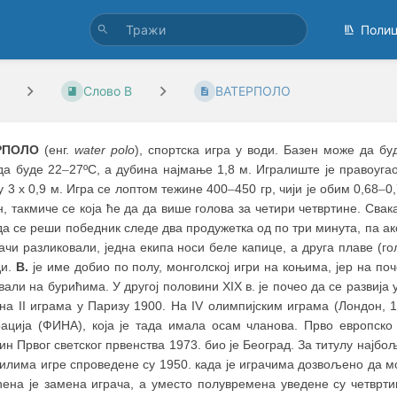
Поли
Слово В
ВАТЕРПОЛО
РПОЛО
(енг.
water polo
), спортска игра у води. Базен може да б
да буде 22
–
27ºС, а дубина најмање 1,8 м. Игралиште је правоуга
у 3 х 0,9 м. Игра се лоптом тежине 400
–
450 гр, чији је обим 0,68
–
0
, такмиче се која ће да да више голова за четири четвртине. Свака
а се реши победник следе два продужетка од по три минута, па ак
ачи разликовали, једна екипа носи беле капице, а друга плаве (г
ди.
В.
је име добио по полу, монголској игри на коњима, јер на поч
али на бурићима. У другој половини XIX в. је почео да се развија 
 на II играма у Паризу 1900. На IV олимпијским играма (Лондон,
ација (ФИНА), која је тада имала осам чланова. Прво европско
н Првог светског првенства 1973. био је Београд. За титулу најбо
илима игре спроведене су 1950. када је играчима дозвољено да мо
ћена је замена играча, а уместо полувремена уведене су четвртин