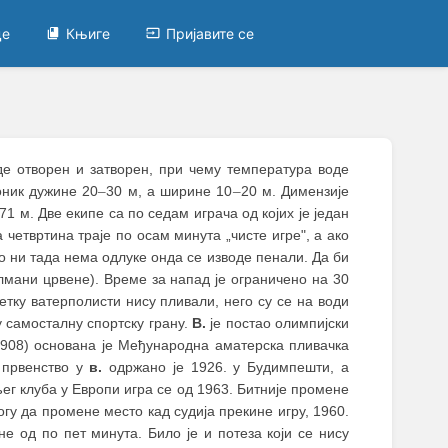
це
Књиге
Пријавите се
уде отворен и затворен, при чему температура воде
оник дужине 20
–
30 м, а ширине 10
–
20 м. Димензије
,71 м. Две екипе са по седам играча од којих је један
 четвртина траје по осам минута „чисте игре", а ако
о ни тада нема одлуке онда се изводе пенали. Да би
олмани црвене). Време за напад је ограничено на 30
етку ватерполисти нису пливали, него су се на води
у самосталну спортску грану.
В.
је постао олимпијски
 1908) основана је Међународна аматерска пливачка
 првенство у
в.
одржано је 1926. у Будимпешти, а
љег клуба у Европи игра се од 1963. Битније промене
гу да промене место кад судија прекине игру, 1960.
е од по пет минута. Било је и потеза који се нису