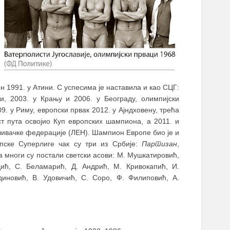
н 1991. у Атини. С успесима је наставила и као СЦГ:
и, 2003. у Крању и 2006. у Београду, олимпијски
9. у Риму, европски првак 2012. у Ајндховену, трећа
т пута освојио Куп европских шампиона, а 2011. и
пливачке федерације (ЛЕН). Шампион Европе био је и
пске Суперлиге чак су три из Србије:
Партизан
,
а многи су постали светски асови: М. Мушкатировић,
дић, С. Беламарић, Д. Андрић, М. Кривокапић, И.
диновић, В. Удовичић, С. Соро, Ф. Филиповић, А.