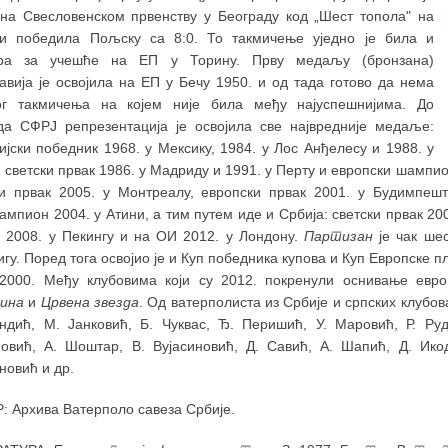
 на Свесловенском првенству у Београду код „Шест топола" на
и победила Пољску са 8:0. То такмичење уједно је била и
ра за учешће на ЕП у Торину. Прву медаљу (бронзана)
авија је освојила на ЕП у Бечу 1950. и од тада готово да нема
ог такмичења на којем није била међу најуспешнијима. До
да СФРЈ репрезентација је освојила све највредније медаље:
јски победник 1968. у Мексику, 1984. у Лос Анђелесу и 1988. у
 светски првак 1986. у Мадриду и 1991. у Перту и европски шампио
ки првак 2005. у Монтреалу, европски првак 2001. у Будимпешт
мпион 2004. у Атини, а тим путем иде и Србија: светски првак 200
 2008. у Пекингу и на ОИ 2012. у Лондону.
Партизан
је чак шес
гу. Поред тога освојио је и Куп победника купова и Куп Европске 
000. Међу клубовима који су 2012. покренули оснивање евро
дина
и
Црвена звезда
. Од ватерполиста из Србије и српских клубов
ндић, М. Јанковић, Б. Чуквас, Ђ. Перишић, У. Маровић, Р. Ру
овић, А. Шоштар, В. Вујасиновић, Д. Савић, А. Шапић, Д. Ико
новић и др.
: Архива Ватерполо савеза Србије.