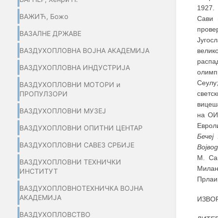
1927.
ВАЖИЋ, Божо
Сави 
прове
ВАЗАЛНЕ ДРЖАВЕ
Југосл
ВАЗДУХОПЛОВНА ВОЈНА АКАДЕМИЈА
велик
распа
ВАЗДУХОПЛОВНА ИНДУСТРИЈА
олимпи
Сеулу;
ВАЗДУХОПЛОВНИ МОТОРИ и
светс
ПРОПУЛЗОРИ
вицеша
ВАЗДУХОПЛОВНИ МУЗЕЈ
на ОИ
Евроли
ВАЗДУХОПЛОВНИ ОПИТНИ ЦЕНТАР
Бечеј
2
ВАЗДУХОПЛОВНИ САВЕЗ СРБИЈЕ
Војво
М. Са
ВАЗДУХОПЛОВНИ ТЕХНИЧКИ
Милан
ИНСТИТУТ
Прлаи
ВАЗДУХОПЛОВНОТЕХНИЧКА ВОЈНА
АКАДЕМИЈА
ИЗВОР
ВАЗДУХОПЛОВСТВО