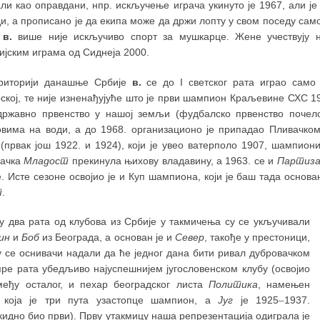
ли као оправдани, нпр. искључење играча укинуто је 1967, али је
и, а прописано је да екипа може да држи лопту у свом поседу само
а
в.
више није искључиво спорт за мушкарце. Жене учествују 
ијским играма од Сиднеја 2000.
риторији данашње Србије
в.
се до I светског рата играо само
ској, те није изненађујуће што је први шампион Краљевине СХС 1
државно првенство у нашој земљи (фудбалско првенство почел
овима на води, а до 1968. организационо је припадао Пливачком
(првак још 1922. и 1924), који је увео ватерполо 1907, шампиони
бачка
Младост
прекинула њихову владавину, а 1963. се и
Партиз
. Исте сезоне освојио је и Куп шампиона, који је баш тада основ
т
.
у два рата од клубова из Србије у такмичења су се укључивали
ин
и
Боб
из Београда, а основан је и
Север
, такође у престоници,
у се оснивачи надали да ће једног дана бити ривал дубровачком
пре рата убедљиво најуспешнијем југословенском клубу (освојио
змеђу осталог, и пехар београдског листа
Политика
, намењен
 која је три пута узастопце шампион, а
Југ
је 1925
–
1937.
идно био први). Прву утакмицу наша репрезентација одиграла је