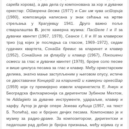
capella
хорова), а два дела су компонована за хор и дувачки
оркестар:
Отворена песма
(1977) и
Сан им чува историја
(1980), композиција написана у знак сећања на жртве
стрељања у Крагујевцу 1941. Друго важно поље
стваралаштва
В.
јесте камерна музика:
Пастеле I
и
II
за
дувачки квинтет (1967, 1978),
Сеансе I
,
II
и
III
за клавирски
трио (од којих је последња са гласом, 1969
–
1972), седам
гудачких квартета,
Соната бревис
за кларинет и клавир
(1952),
Сонатина за флауту и клавир
(1967),
Покошени
осмеси
за глас и дувачки квинтет (1978), бројне соло песме
и више циклуса песама за глас и клавир. Међу оркестарским
делима, знатно мање заступљеним у његовом опусу, истиче
се двоставачни
Концерт за кларинет и камерни оркестар
(1959) који су премијерно извели кларинетиста Е. Ачкун и
Београдска филхармонија са диригентом Зубином Мехтом,
те
Addagieto
за дувачке инструменте, удараљке, клавир и
харфу. Аутор је дечје опере
Јежева кућица
(1957, на текст
Б. Ћопића), као и бројних дечјих песама. Компоновао је и
музику за радио-драме. За композиторски, диригентски и
педагошки рад добио је бројна признања, међу којима су и