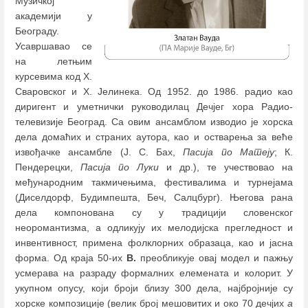
Музичкој
академији у
Београду.
Усавршавао се
на летњим
курсевима код Х.
Сваровског и Х. Јелинека. Од 1952. до 1986. радио као
диригент и уметнички руководилац Дечјег хора Радио-
телевизије Београд. Са овим ансамблом изводио је хорска
дела домаћих и страних аутора, као и остварења за веће
извођачке ансамбле (Ј. С. Бах,
Пасија по Матеју
; К.
Пендерецки,
Пасија по Луки
и др.), те учествовао на
међународним такмичењима, фестивалима и турнејама
(Диселдорф, Будимпешта, Беч, Салцбург). Његова рана
дела компонована су у традицији словенског
неоромантизма, а одликују их мелодијска прегледност и
инвентивност, примена фолклорних образаца, као и јасна
форма. Од краја 50-их
В.
преобликује овај модел и пажњу
усмерава на разраду формалних елемената и колорит. У
укупном опусу, који броји близу 300 дела, најбројнијe су
хорскe композиције (велик број мешовитих и око 70 дечјих
a