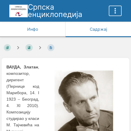
Српска
енциклопедија
Инфо
Садржај
ВАУДА, Златан
,
композитор,
диригент
(Пернице код
Марибора, 14. I
1923
–
Београд,
4. XI 2010).
Композицију
студирао у класи
М. Тајчевића на