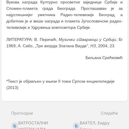
Вукова награда Културно просветне заједнице Србије и
Спомен-плакета града Београда. Проглашаван је за
најуспешнијег уметника Радио-телевизије Београд, а
добитник је и више награда и плакета Југословенске радио-
телевизије и Удружења композитора Србије.
ЛИТЕРАТУРА: В. Перичић,
Музички ствараоци у Србији
, Бг
1969; А. Сабо, „Три акорда Златана Вауде",
НЗ
, 2004, 23.
Биљана Срећковић
*Текст је објављен у књизи II тома Српске енциклопедије
(2013)
Enter
section
select
Претходни
Следећи
mode
ВАТРОСТАЛНИ
ВАХТЕЛ, Ендру