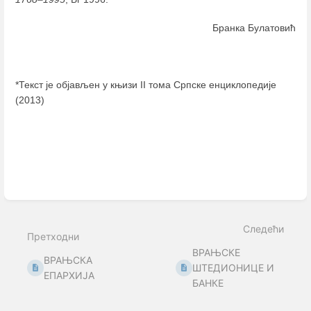
Бранка Булатовић
*Текст је објављен у књизи II тома Српске енциклопедије
(2013)
Enter
section
select
mode
Следећи
Претходни
ВРАЊСКЕ
ВРАЊСКА
ШТЕДИОНИЦЕ И
ЕПАРХИЈА
БАНКЕ