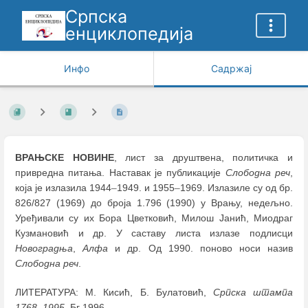
Српска
енциклопедија
Инфо
Садржај
ВРАЊСКЕ НОВИНЕ
, лист за друштвена, политичка и
привредна питања. Наставак је публикације
Слободна реч
,
која је излазила 1944
–
1949. и 1955
–
1969. Излазиле су од бр.
826/827 (1969) до броја 1.796 (1990) у Врању, недељно.
Уређивали су их Бора Цветковић, Милош Јанић, Миодраг
Кузмановић и др. У саставу листа излазе подлисци
Новоградња
,
Алфа
и др. Од 1990. поново носи назив
Слободна реч
.
ЛИТЕРАТУРА: М. Кисић, Б. Булатовић,
Српска штампа
1768
–
1995
, Бг 1996.