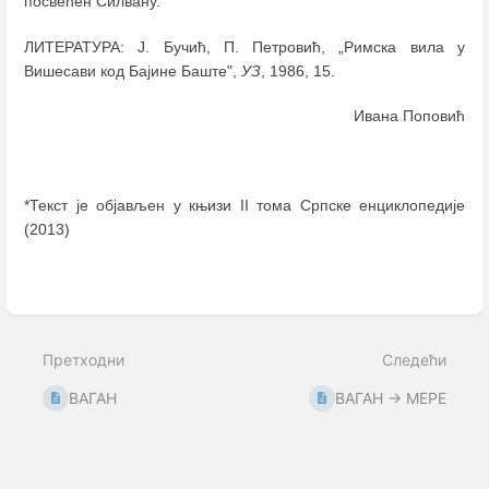
посвећен Силвану.
ЛИТЕРАТУРА: Ј. Бучић, П. Петровић, „Римска вила у
Вишесави код Бајине Баште",
УЗ
, 1986, 15.
Ивана Поповић
*Текст је објављен у књизи II тома Српске енциклопедије
(2013)
Enter
section
select
mode
Претходни
Следећи
ВАГАН
ВАГАН → МЕРЕ