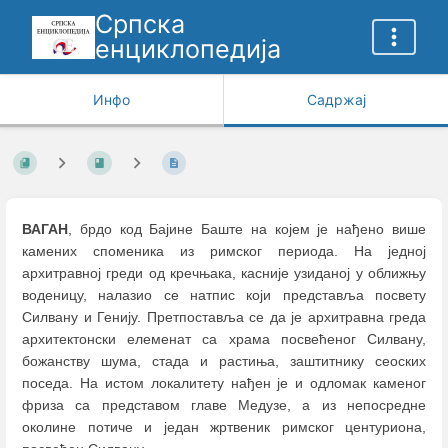
Српска
енциклопедија
Инфо
Садржај
ВАГАН
, брдо код Бајине Баште на којем је нађено више
камених споменика из римског периода. На једној
архитравној греди од кречњака, касније узиданој у оближњу
воденицу, налазио се натпис који представља посвету
Силвану и Генију. Претпоставља се да је архитравна греда
архитектонски елеменат са храма посвећеног Силвану,
божанству шума, стада и растиња, заштитнику сеоских
поседа. На истом локалитету нађен је и одломак каменог
фриза са представом главе Медузе, а из непосредне
околине потиче и један жртвеник римског центуриона,