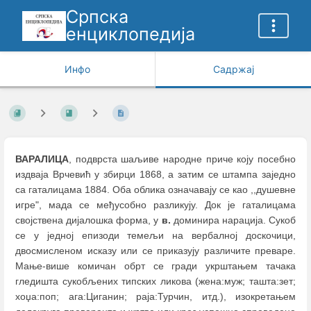
Српска
енциклопедија
Инфо
Садржај
ВАРАЛИЦА
, подврста шаљиве народне приче коју посебно
издваја Врчевић у збирци 1868, а затим се штампа заједно
са гаталицама 1884. Оба облика означавају се као ,,душевне
игре", мада се међусобно разликују. Док је гаталицама
својствена дијалошка форма, у
в.
доминира нарација. Сукоб
се у једној епизоди темељи на вербалној доскочици,
двосмисленом исказу или се приказују различите преваре.
Мање-више комичан обрт се гради укрштањем тачака
гледишта сукобљених типских ликова (жена:муж; ташта:зет;
хоџа:поп; ага:Циганин; раја:Турчин, итд.), изокретањем