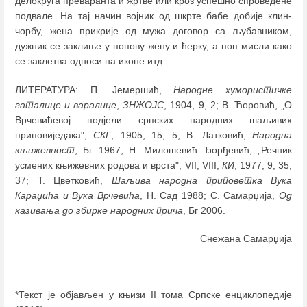
делокруга преваранта и жртве или кроз успешно спроведене
подвале. На тај начин војник од шкрте бабе добије клин-
чорбу, жена прикрије од мужа договор са љубавником,
дужник се заклиње у попову жену и ћерку, а поп мисли како
се заклетва односи на иконе итд.
ЛИТЕРАТУРА: П. Јемершић,
Народне хумористичке
гаталице и варалице
,
ЗНЖОЈС
, 1904, 9, 2; В. Ћоровић, „О
Врчевићевој подјели српских народних шаљивих
приповиједака",
СКГ
, 1905, 15, 5; В. Латковић,
Народна
књижевност
, Бг 1967; Н. Милошевић Ђорђевић, „Речник
усмених књижевних родова и врста", VII, VIII,
КИ
, 1977, 9, 35,
37; Т. Цветковић,
Шаљива народна приповетка Вука
Караџића и Вука Врчевића
, Н. Сад 1988; С. Самарџија,
Од
казивања до збирке народних прича
, Бг 2006.
Снежана Самарџија
*Текст је објављен у књизи II тома Српске енциклопедије