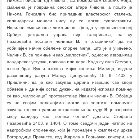
Никола Гоисалић од Ливоче". Са померањем сеоских међа,
смањена је површина сеоског атара Ливоче, а пошто је
Никола Гоисалић био припадник властеоског сталежа,
хиландарски монаси нису му се могли супроставити.
Насилно смањивање земљишног фонда у средњовековној
Србији централна управа није толерисала, па су
Лазаревићи послали челника
В.
и „старинике" да на
уобичајен начин обележе спорне међе, што је и учињено.
Челник
В.
се помиње и као „милостник", односно извршилац
владаревог уступка, поклона или дара. Када су кнез Стефан,
његов брат Вук и њихова мајка кнегиња Милица, издали
разрешницу рачуна Мароју Цинцуловићу 15. III 1402. у
Приштини, да је као закупац царина извршио све своје
обавезе и да није остао дужан, на издатој исправи помињу
се као „милосници" протовестијар Иван и челник
В
. Обојица
су на својим положајима могли да заштите поменутог
закупца од евентуалних потраживања на суду.
В.
је завршио
своју каријеру као „велики челник" деспота Стефана
Лазаревића 1403. и 1404. О томе сведочи један натпис на
надгробном споменику, који је пронађен у комплексу цркве
Богородице Пречисте, код Ждрела у Горњачкој клисури, на