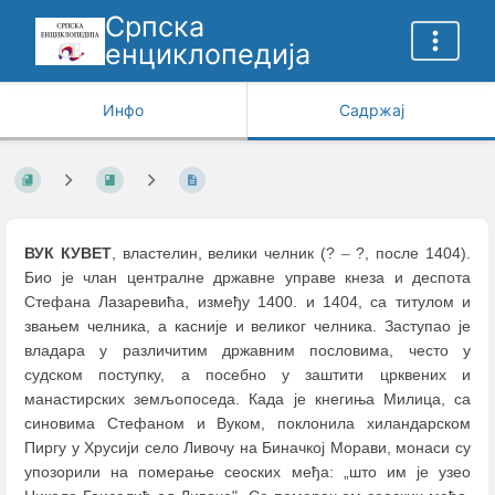
Српска
енциклопедија
Инфо
Садржај
ВУК
КУВЕТ
, властелин, велики челник (?
–
?, после 1404).
Био је члан централне државне управе кнеза и деспота
Стефана Лазаревића, између 1400. и 1404, са титулом и
звањем челника, а касније и великог челника. Заступао је
владара у различитим државним пословима, често у
судском поступку, а посебно у заштити црквених и
манастирских земљопоседа. Када је кнегиња Милица, са
синовима Стефаном и Вуком, поклонила хиландарском
Пиргу у Хрусији село Ливочу на Биначкој Морави, монаси су
упозорили на померање сеоских међа: „што им је узео