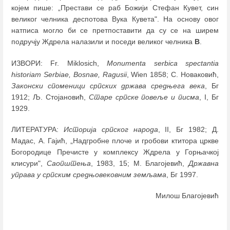
којем пише: „Престави се раб Божији Стефан Кувет, син
великог челника деспотова Вука Кувета". На основу овог
натписа могло би се претпоставити да су се на ширем
подручју Ждрела налазили и поседи великог челника
В
.
ИЗВОРИ: Fr. Мiklosich,
Мonumenta serbica spectantia
historiam Serbiae, Bosnae, Ragusii
, Wien 1858; С. Новаковић,
Законски споменици српских држава средњега века
, Бг
1912; Љ. Стојановић,
Старе српске повеље и писма
, I, Бг
1929.
ЛИТЕРАТУРА:
Историја српског народа
, II, Бг 1982; Д.
Мадас, А. Гајић, „Надгробне плоче и гробови ктитора цркве
Богородице Пречисте у комплексу Ждрела у Горњачкој
клисури",
Саопштења
, 1983, 15; М. Благојевић,
Државна
управа у српским средњовековним земљама
, Бг 1997.
Милош Благојевић