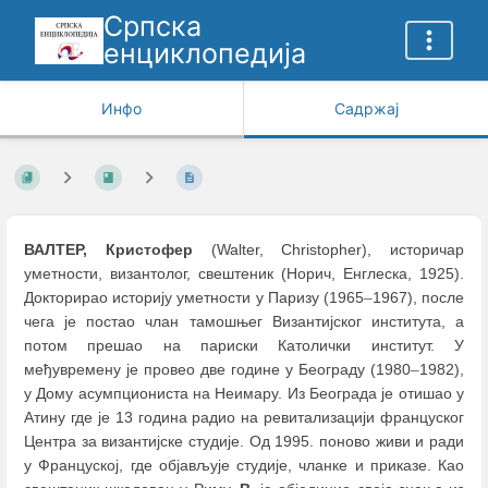
Српска
енциклопедија
Инфо
Садржај
ВАЛТЕР, Кристофер
(Walter, Christopher), историчар
уметности, византолог, свештеник (Норич, Енглескa, 1925).
Докторирао историју уметности у Паризу (1965
–
1967), после
чега је постао члан тамошњег Византијског института, а
потом прешао на париски Католички институт. У
међувремену је провео две године у Београду (1980
–
1982),
у Дому асумпциониста на Неимару. Из Београда је отишао у
Атину где је 13 година радио на ревитализацији француског
Центра за византијске студије. Од 1995. поново живи и ради
у Француској, где објављује студије, чланке и приказе. Као