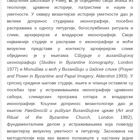
свештеник школован у Риму,
В.
је објединио своја знања из
теологије, црквене историје, патристике и науке о
уметности. У оквиру византијске историје уметности дао је
велики допринос студијама иконографије, посебно
расправама о односу литургије, богослужбених ритуала и
слике, архијерејске и владарске иконографије. Своје
најважније студије и расправе о иконографији и моћи
визуелне представе у контексту архијерејске слике
објединио је у књигама
Студије о византијској
иконографији
(
Studies in Byzantine Iconography
, London
1977) и
Молитва и моћ у Византији и папске слике
(
Prayer
and Power in Byzantine and Papal Imagery
, Aldershot 1993). У
српској средини његове студије, књиге и чланци оставили су
посебан траг у истраживањима иконографије црквених
сабора, сликарских програма олтара и владарске
иконографије. Кључни допринос византологији дао је
књигом
Уметност и ритуал Византијске цркве
(
Art and
Ritual of the Byzantine Church
, London 1982),
фундаменталним делом у истраживањима која повезују
византијску визуелну уметност и литургију. Заснована на
методологији која као важно полазиште у настанку једне