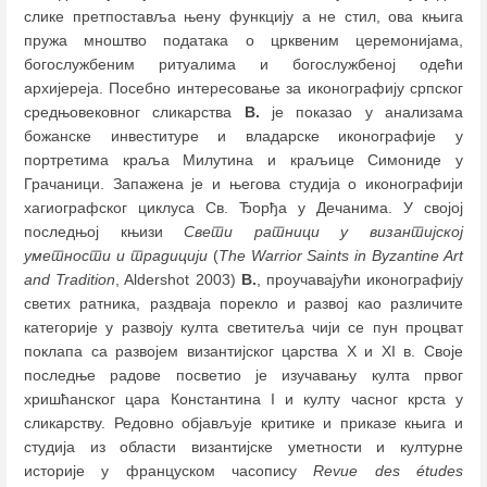
слике претпоставља њену функцију а не стил, ова књига
пружа мноштво података о црквеним церемонијама,
богослужбеним ритуалима и богослужбеној одећи
архијереја. Посебно интересовање за иконографију српског
средњовековног сликарства
В.
је показао у анализама
божанске инвеституре и владарске иконографије у
портретима краља Милутина и краљице Симониде у
Грачаници. Запажена је и његова студија о иконографији
хагиографског циклуса Св. Ђорђа у Дечанима. У својој
последњој књизи
Свети ратници у византијској
уметности и традицији
(
The Warrior Saints in Byzantine Art
and Tradition
, Aldershot 2003)
В.
, проучавајући иконографију
светих ратника, раздваја порекло и развој као различите
категорије у развоју култа светитеља чији се пун процват
поклапа са развојем византијског царства X и XI в. Своје
последње радове посветио је изучавању култа првог
хришћанског цара Константина I и култу часног крста у
сликарству. Редовно објављује критике и приказе књига и
студија из области византијске уметности и културне
историје у француском часопису
Revue des études