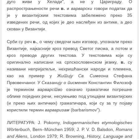
дуго живи у Хелади", а не у Цариграду. О
распрострањености речи
в.
и
варварски
говори податак да
је у византијским текстовима забележено преко 35
изведених речи, од којих је део наслеђен из антике, а део
скован у Византији.
Срби су реч
в.
, о чему сведочи њен изговор, упознали преко
Византије, најкасније кроз превод Светог писма, а потом и
кроз преводе других текстова. У текстовима који су
оригинално написани на српскословенском језику,
в.
су
називани непријатељи, нехришћански народи и племена,
као на пример у
Житију Св. Симеона
Стефана
Првовенчаног. У
Сказанију о писменех
Константин Филозоф
је термином
варварство
означио граматички погрешне
облике поједних речи, несумњиво под утицајем византијских
(и преко њих античких) граматичара, који су за ту појаву
користили термин
варваризам
(barbarismov").
ЛИТЕРАТУРА: J. Pokorny,
Indogermanisches etymologisches
Wörterbuch
, Bern
–
München 1959; J. P. V. D. Balsdon,
Romans
and Aliens
, London 1979; R. Browning,
History, Language and