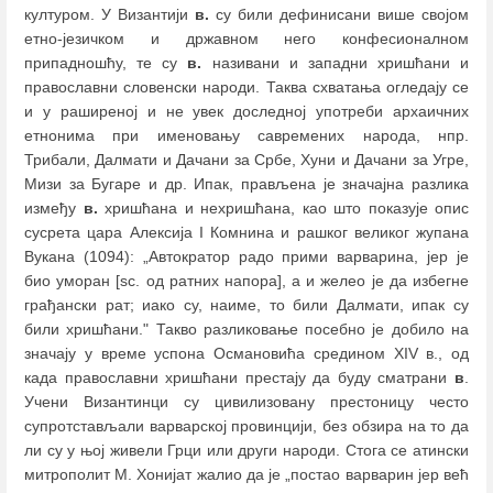
културом. У Византији
в.
су били дефинисани више својом
етно-језичком и државном него конфесионалном
припадношћу, те су
в.
називани и западни хришћани и
православни словенски народи. Таква схватања огледају се
и у раширеној и не увек доследној употреби архаичних
етнонима при именовању савремених народа, нпр.
Трибали, Далмати и Дачани за Србе, Хуни и Дачани за Угре,
Мизи за Бугаре и др. Ипак, прављена је значајна разлика
између
в.
хришћана и нехришћана, као што показује опис
сусрета цара Алексија I Комнина и рашког великог жупана
Вукана (1094): „Автократор радо прими варварина, јер је
био уморан [sc. од ратних напора], а и желео је да избегне
грађански рат; иако су, наиме, то били Далмати, ипак су
били хришћани." Такво разликовање посебно је добило на
значају у време успона Османовића средином XIV в., од
када православни хришћани престају да буду сматрани
в
.
Учени Византинци су цивилизовану престоницу често
супротстављали варварској провинцији, без обзира на то да
ли су у њој живели Грци или други народи. Стога се атински
митрополит М. Хонијат жалио да је „постао варварин јер већ