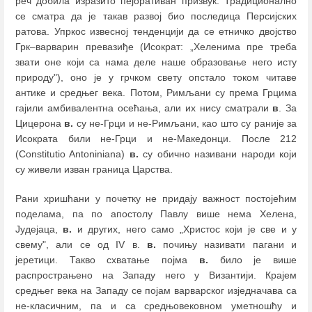
реч добила изразито пејоративан призвук. Традиционално
се сматра да је такав развој био последица Персијских
ратова. Упркос извесној тенденцији да се етничко двојство
Грк
–
варварин превазиђе (Исократ: „Хеленима пре треба
звати оне који са нама деле наше образовање него исту
природу"), оно је у грчком свету опстало током читаве
антике и средњег века. Потом, Римљани су према Грцима
гајили амбивалентна осећања, али их нису сматрали
в
. За
Цицерона
в.
су не-Грци и не-Римљани, као што су раније за
Исократа били не-Грци и не-Македонци. После 212
(Constitutio Antoniniana)
в.
су обично називани народи који
су живели изван граница Царства.
Рани хришћани у почетку не придају важност постојећим
поделама, па по апостолу Павлу више нема Хелена,
Јудејаца,
в.
и других, него само „Христос који је све и у
свему", али се од IV в.
в.
почињу називати пагани и
јеретици. Такво схватање појма
в.
било је више
распрострањено на Западу него у Византији. Крајем
средњег века на Западу се појам варварског изједначава са
не-класичним, па и са средњовековном уметношћу и