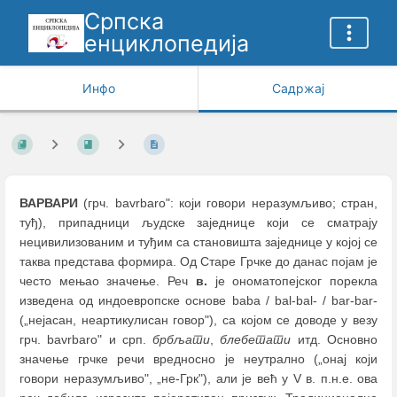
Српска
енциклопедија
Инфо
Садржај
ВАРВАРИ
(грч. bavrbaro": који говори неразумљиво; стран,
туђ), припадници људске заједнице који се сматрају
нецивилизованим и туђим са становишта заједнице у којој се
таква представа формира. Од Старе Грчке до данас појам је
често мењао значење. Реч
в.
је ономатопејског порекла
изведена од индоевропске основе baba / bal-bal- / bar-bar-
(„нејасан, неартикулисан говор"), са којом се доводe у везу
грч. bavrbaro" и срп.
брбљати
,
блебетати
итд. Основно
значење грчке речи вредносно је неутрално („онај који
говори неразумљиво", „не-Грк"), али је већ у V в. п.н.е. ова