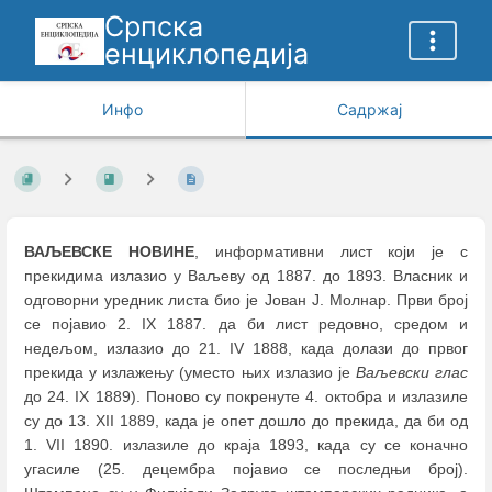
Српска
енциклопедија
Инфо
Садржај
ВАЉЕВСКЕ НОВИНЕ
, информативни лист који је с
прекидима излазио у Ваљеву од 1887. до 1893. Власник и
одговорни уредник листа био је Јован Ј. Молнар. Први број
се појавио 2. IX 1887. да би лист редовно, средом и
недељом, излазио до 21. IV 1888, када долази до првог
прекида у излажењу (уместо њих излазио је
Ваљевски глас
до 24. IX 1889). Поново су покренуте 4. октобра и излазиле
су до 13. XII 1889, када је опет дошло до прекида, да би од
1. VII 1890. излазиле до краја 1893, када су се коначно
угасиле (25. децембра појавио се последњи број).