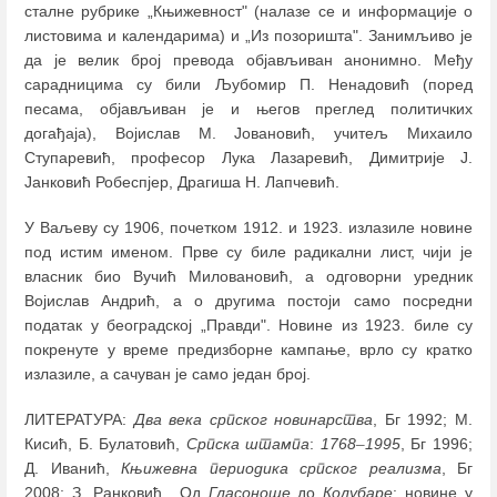
сталне рубрике „Књижевност" (налазе се и информације о
листовима и календарима) и „Из позоришта". Занимљиво је
да је велик број превода објављиван анонимно. Међу
сарадницима су били Љубомир П. Ненадовић (поред
песама, објављиван је и његов преглед политичких
догађаја), Војислав М. Јовановић, учитељ Михаило
Ступаревић, професор Лука Лазаревић, Димитрије Ј.
Јанковић Робеспјер, Драгиша Н. Лапчевић.
У Ваљеву су 1906, почетком 1912. и 1923. излазиле новине
под истим именом. Прве су биле радикални лист, чији је
власник био Вучић Миловановић, а одговорни уредник
Војислав Андрић, а о другима постоји само посредни
податак у београдској „Правди". Новине из 1923. биле су
покренуте у време предизборне кампање, врло су кратко
излазиле, а сачуван је само један број.
ЛИТЕРАТУРА:
Два века српског новинарства
, Бг 1992; М.
Кисић, Б. Булатовић,
Српска штампа
:
1768
–
1995
, Бг 1996;
Д. Иванић,
Књижевна периодика српског реализма
, Бг
2008; З. Ранковић, „Од
Гласоноше
до
Колубаре
: новине у