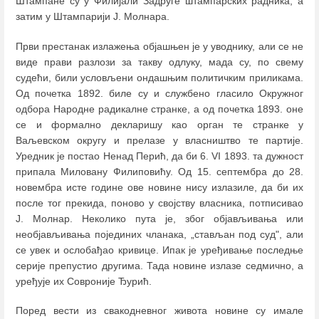
Штампане су у Филијали Задруге штампарских радника, а
затим у Штампарији Ј. Молнара.
Први престанак излажења објашњен је у уводнику, али се не
виде прави разлози за такву одлуку, мада су, по свему
судећи, били условљени ондашњим политичким приликама.
Од почетка 1892. биле су и службено гласило Окружног
одбора Народне радикалне странке, а од почетка 1893. оне
се и формално декларишу као орган те странке у
Ваљевском округу и прелазе у власништво те партије.
Уредник је постао Ненад Перић, да би 6. VI 1893. та дужност
припала Миловану Филиповићу. Од 15. септембра до 28.
новембра исте године ове новине нису излазиле, да би их
после тог прекида, поново у својству власника, потписивао
Ј. Молнар. Неколико пута је, због објављивања или
необјављивања појединих чланака, „стављан под суд", али
се увек и ослобађао кривице. Ипак је уређивање последње
серије препустио другима. Тада новине излазе седмично, а
уређује их Совроније Ђурић.
Поред вести из свакодневног живота новине су имале