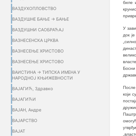
биле 
ВАЗДУХОПЛОВСТВО
круни
привр
ВАЗДУШНЕ БАЊЕ → БАЊЕ
У зави
ВАЗДУШНИ САОБРАЋАЈ
док је
ВАЗНЕСЕНСКА ЦРКВА
„силн
династ
ВАЗНЕСЕЊЕ ХРИСТОВО
велик
ВАЗНЕСЕЊЕ ХРИСТОВО
власте
Босни
ВАИСТИНА → ТИПСКА ИМЕНА У
држав
НАРОДНОЈ КЊИЖЕВНОСТИ
После
ВАЈАГИЋ, Здравко
који с
ВАЈАГИЋИ
постај
дружи
ВАЈАН, Андре
Паштро
ВАЈАРСТВО
омогу
утврђ
ВАЈАТ
„влас