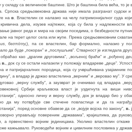
 у складу са величином баштине. Што је баштина била већа, то је 
ка. Српска средњовековна држава није имала разгранат судски и
те на
в
. Властелин се налазио на челу патримонијалног суда кој
 кривична дела, изузев најтежих, која су била у надлежности вл
ање јавног реда и мира на својим поседима, о безбедности путник
дале на терет целог села или жупе. Према средњовековним схватањ
nus
, бεσπότης), па се властелин, бар формално, налазио у поло
ало да буде „покоран" и „послушљив". Стварност је изгледала дру
 обраћао као „драгим друговима", „вољеној браћи" и „рођеној де
а
в.
, док су се остали налазили у положају владареве „деце". Усп
на и патријархалних породица, која су учвршћивана узајамним 
дину", а владар је држао властелина „верним" и „веровао му". У ср
дуговао „верну службу", а заузврат је очекивао од владара „вер
овековној Србији краљевска власт је уздигнута на виши ниво
отаније", односно личну и верну службу, док је владар био у оба
но да му потврђује све стечене повластице и да га награђу
танија", поред основне обавезе да се „војује војска по закону",
в.
ј
говорно управљају повереним „државама", крајиштима, да руково
и, а првенствено војним јединицама. Уколико властелин откаже
роже кажњавало. Руководећи војним и цивилним пословима у држав