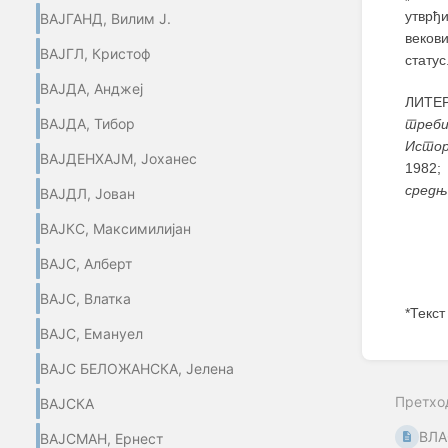
утврђ
ВАЈГАНД, Вилим Ј.
веков
ВАЈГЛ, Кристоф
статус
ВАЈДА, Анджеј
ЛИТЕР
ВАЈДА, Тибор
треби
Истор
ВАЈДЕНХАЈМ, Јоханес
1982;
средњ
ВАЈДЛ, Јован
ВАЈКС, Максимилијан
ВАЈС, Алберт
ВАЈС, Влатка
*Текст
ВАЈС, Емануел
Enter
ВАЈС БЕЛОЖАНСКА, Јелена
section
select
Претхо
ВАЈСКА
mode
ВЛ
ВАЈСМАН, Ернест