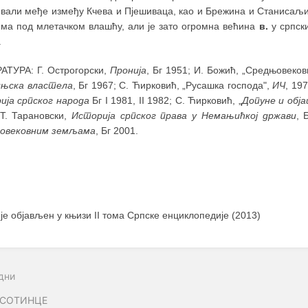
ивали међе између Кчева и Пјешиваца, као и Брежина и Станисаљ
има под млетачком влашћу, али је зато огромна већина
в.
у српск
.
АТУРА: Г. Острогорски,
Пронија
, Бг 1951; И. Божић, „Средњовеко
њска властела
, Бг 1967; С. Ћирковић, „Русашка господа",
ИЧ
, 19
ија српског народа
Бг I 1981, II 1982; С. Ћирковић, „
Допуне и об
 Т. Тарановски,
Историја српског права у Немањићкој држави
, 
овековним земљама
, Бг 2001.
 је објављен у књизи II тома Српске енциклопедије (2013)
дни
АСОТИНЦЕ