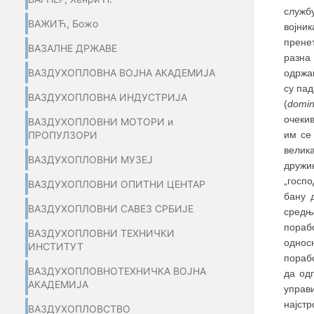
службу
ВАЖИЋ, Божо
војни
прене
ВАЗАЛНЕ ДРЖАВЕ
разна
ВАЗДУХОПЛОВНА ВОЈНА АКАДЕМИЈА
одржав
су па
ВАЗДУХОПЛОВНА ИНДУСТРИЈА
(
domi
очекив
ВАЗДУХОПЛОВНИ МОТОРИ и
им се
ПРОПУЛЗОРИ
велик
ВАЗДУХОПЛОВНИ МУЗЕЈ
дружи
„госпо
ВАЗДУХОПЛОВНИ ОПИТНИ ЦЕНТАР
бану 
ВАЗДУХОПЛОВНИ САВЕЗ СРБИЈЕ
средњ
пораб
ВАЗДУХОПЛОВНИ ТЕХНИЧКИ
однос
ИНСТИТУТ
порабо
ВАЗДУХОПЛОВНОТЕХНИЧКА ВОЈНА
да од
АКАДЕМИЈА
управ
најст
ВАЗДУХОПЛОВСТВО