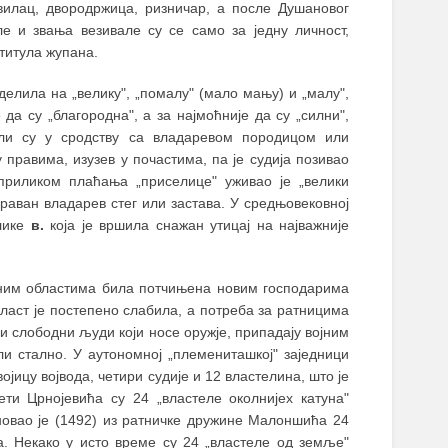
тавилац, двородржица, ризничар, а после Душановог
ле и звања везивале су се само за једну личност,
титула жупана.
делила на „велику", „помалу" (мало мању) и „малу",
да су „благородна", а за најмоћније да су „силни",
или су у сродству са владаревом породицом или
 правима, изузев у почастима, па је судија позивао
 приликом плаћања „приселице" уживао је „велики
ераван владарев стег или застава. У средњовековној
елике
в.
која је вршила снажан утицај на најважније
ним областима била потчињена новим господарима
власт је постепено слабила, а потреба за ратницима
и слободни људи који носе оружје, припадају војним
и стално. У аутономној „племениташкој" заједници
ојицу војвода, четири судије и 12 властелина, што је
ти Црнојевића су 24 „властеле околнијех катуна"
овао је (1492) из ратничке дружине Малоншића 24
. Некако у исто време су 24 „властеле од земље"