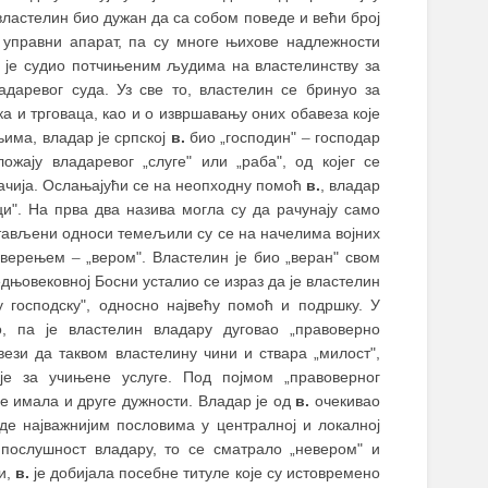
властелин био дужан да са собом поведе и већи број
 управни апарат, па су многе њихове надлежности
и је судио потчињеним људима на властелинству за
адаревог суда. Уз све то, властелин се бринуо за
а и трговаца, као и о извршавању оних обавеза које
има, владар је српској
в.
био „господин"
–
господар
жају владаревог „слуге" или „раба", од којег се
гачија. Ослањајући се на неопходну помоћ
в.
, владар
ци". На прва два назива могла су да рачунају само
остављени односи темељили су се на начелима војних
поверењем
–
„вером". Властелин је био „веран" свом
едњовековној Босни усталио се израз да је властелин
у господску", односно највећу помоћ и подршку. У
, па је властелин владару дуговао „правоверно
вези да таквом властелину чини и ствара „милост",
је за учињене услуге. Под појмом „правоверног
е имала и друге дужности. Владар је од
в.
очекивао
де најважнијим пословима у централној и локалној
 послушност владару, то се сматрало „невером" и
и,
в.
је добијала посебне титуле које су истовремено