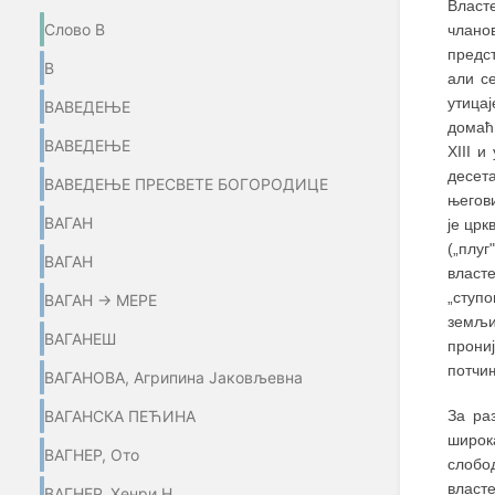
Власт
Слово В
члано
предст
В
али с
утица
ВАВЕДЕЊЕ
домаћ
ВАВЕДЕЊЕ
XIII и
десет
ВАВЕДЕЊЕ ПРЕСВЕТЕ БОГОРОДИЦЕ
његов
ВАГАН
је црк
(„плу
ВАГАН
власт
„ступ
ВАГАН → МЕРЕ
земљи
ВАГАНЕШ
прони
потчињ
ВАГАНОВА, Агрипина Јаковљевна
За ра
ВАГАНСКА ПЕЋИНА
широк
ВАГНЕР, Ото
слобо
власте
ВАГНЕР, Хенри Н.