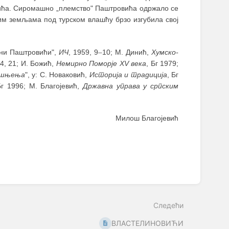
ића. Сиромашно „племство" Паштровића одржало се
им земљама под турском влашћу брзо изгубила свој
вни Паштровићи",
ИЧ
, 1959, 9
–
10; М. Динић,
Хумско-
74, 21; И. Божић,
Немирно Поморје XV века
, Бг 1979;
јашњења
", у: С. Новаковић,
Историја и традиција
, Бг
Бг 1996; М. Благојевић,
Државна управа у српским
Милош Благојевић
Следећи
ВЛАСТЕЛИНОВИЋИ