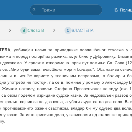
Поли
Слово В
ВЛАСТЕЛА
ТЕЛА
, уобичајен назив за припаднике повлашћеног сталежа у
ањима и поред постојећих разлика,
в.
је било у Дубровнику, Византи
м државама. У српским изворима
в.
први пут помиње Св. Сава (12
слов: „Мир буди вама,
властело
моја и
бољари
". Оба назива озна
елин и
в.
чешће користе у званичним исправама, а бољар и бо
на употреба не постоји, па се
в.
помиње у роману о Александру Ве
 Жичком натпису, повељи Стефана Првовенчаног на зиду (око 
у са овом поделом изрицане судске казне. За недозвољен развод 
ст краља, војник са по два коња, а убоги људи са по два вола.
В.
и
 противзаконито ожени свастиком, владар би му одузео два вола,
ну казне. За исто кривично дело, у зависности од сталешке припа
ку.