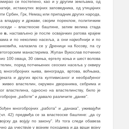
ормирао се постепено, као и у другим земљама, од
тије, истакнутих војних заповедника, од утицајних
ити Србин, Грк, Немац или припадник других народа,
а владару и држави, својим пореклом, политичким
опоседи
–
властеоске баштине, затим велика стада
ке
в.
настављено је после освајачких ратова крајем
рквама и по неколико насеља, а они најмоћнији и по
нковића, налазила се у Дреници на Косову, па су
светогорским манастирима. Жупан Вукослав потчинио
нио 100 оваца, 30 свиња, ергелу коња и шест волова
астелин, поред потчињених сеоских насеља у оквиру
д многобројних њива, винограда, вртова, воћњака,
бјеката и других врста култивисаног и необрађеног
је живео властелин, окружен дворанима, себрима и
ог властелина, односно на властелинству, било је
обројне „работе" и давало различите „данке".
ођен многобројних „работа" и „данака", уживајући
чл. 42) предвиђа се за властеоске баштине: „да су
јску да војују по закону". Из тога следи обавеза
чно да учествује у војним походима и да врши војну