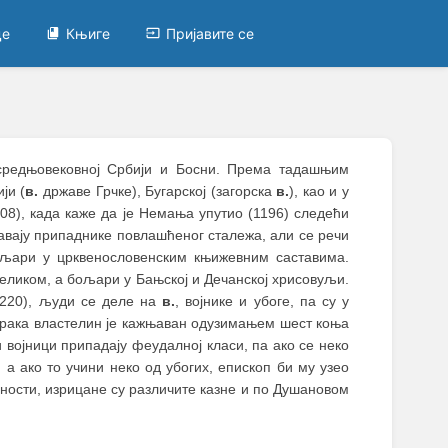
це
Књиге
Пријавите се
 средњовековној Србији и Босни. Према тадашњим
ји (
в.
државе Грчке), Бугарској (загорска
в.
), као и у
08), када каже да је Немања упутио (1196) следећи
чавају припаднике повлашћеног сталежа, али се речи
љари у црквенословенским књижевним саставима.
ликом, а бољари у Бањској и Дечанској хрисовуљи.
1220), људи се деле на
в.
, војнике и убоге, па су у
брака властелин је кажњаван одузимањем шест коња
 војници припадају феудалној класи, па ако се неко
 а ако то учини неко од убогих, епископ би му узео
дности, изрицане су различите казне и по Душановом