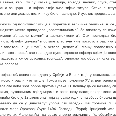
и звања, као што су: казнац, тепчија, војвода, челник, слуга, с
сања за цара
–
и најпознатије византијске титуле. Стечене титу
емено или доживотно, и нису биле наследне. Изузетак представља 
сности од политичког утицаја, порекла и величине баштине,
в.
се 
 најниже место припадало „властеличићима". За властелу се каже 
оименити", „веле можни" и „великоименити". Ови последњи б
ијом. Између „велике" и остале властеле није постојала разлика у
ог властелина „књигом", а остале „печатом". Мању повластицу
лин стегоноша", као господар жупе, односно војвода којем је пов
 издвојила су се „русашка господа", односно малобројан слој в
не послове.
 појаве обласних господара у Србији и Босни
в.
је у осамостаље
у носили различите титуле. Током прве половине XV в. централна 
ала све већа због борбе против Турака.
В.
почињу да се називају св
нама, аутономним заједницама и врше неку власт, привремено ил
вића било је 12 „племена" која су сваке године на збору бирала дв
ћавало да се у „властелу" уброје сви угледни Паштровићи. У Зе
ивали међе Ораховој Љути 1494. Господин Ђурађ Црнојевић имен
теле истих Малоншића" да врате спорно земљиште Голубовићима