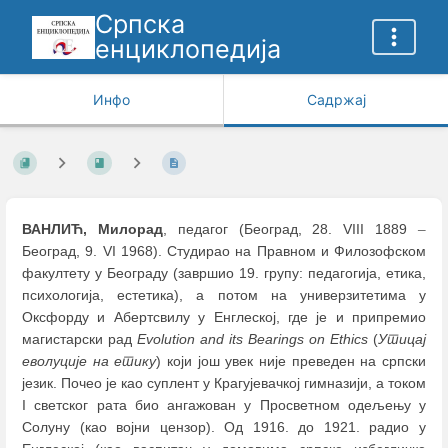
Српска
енциклопедија
Инфо
Садржај
ВАНЛИЋ, Милорад
, педагог (Београд, 28. VIII 1889
–
Београд, 9. VI 1968). Студирао на Правном и Филозофском
факултету у Београду (завршио 19. групу: педагогија, етика,
психологија, естетика), а потом на универзитетима у
Оксфорду и Абертсвилу у Енглеској, где је и припремио
магистарски рад
Evolution and its Bearings on Ethics
(
Утицај
еволуције на етику
) који још увек није преведен на српски
језик. Почео је као суплент у Крагујевачкој гимназији, а током
I светског рата био ангажован у Просветном одељењу у
Солуну (као војни цензор). Од 1916. до 1921. радио у