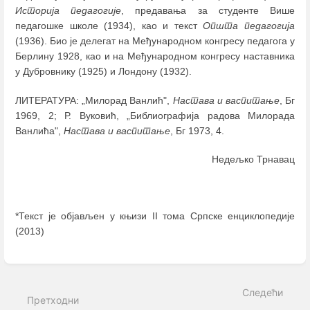
Историја педагогије
, предавања за студенте Више
педагошке школе (1934), као и текст
Општа педагогија
(1936). Био је делегат на Међународном конгресу педагога у
Берлину 1928, као и на Међународном конгресу наставника
у Дубровнику (1925) и Лондону (1932).
ЛИТЕРАТУРА: „Милорад Ванлић",
Настава и васпитање
, Бг
1969, 2; Р. Вуковић, „Библиографија радова Милорада
Ванлића",
Настава и васпитање
, Бг 1973, 4.
Недељко Трнавац
*Текст је објављен у књизи II тома Српске енциклопедије
(2013)
Enter
section
select
Следећи
mode
Претходни