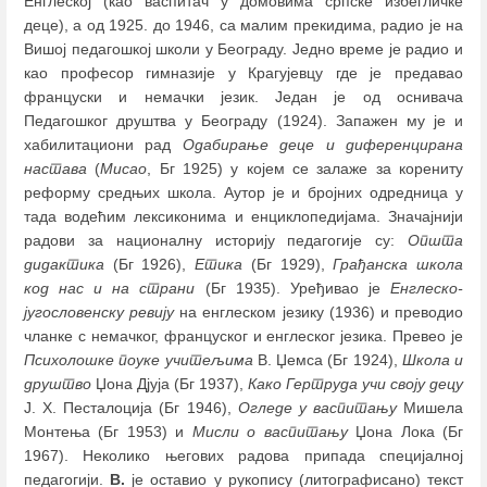
Енглеској (као васпитач у домовима српске избегличке
деце), а од 1925. до 1946, са малим прекидима, радио је на
Вишој педагошкој школи у Београду. Једно време је радио и
као професор гимназије у Крагујевцу где је предавао
француски и немачки језик. Један је од оснивача
Педагошког друштва у Београду (1924). Запажен му је и
хабилитациони рад
Одабирање деце и диференцирана
настава
(
Мисао
, Бг 1925) у којем се залаже за корениту
реформу средњих школа. Аутор је и бројних одредница у
тада водећим лексиконима и енциклопедијама. Значајнији
радови за националну историју педагогије су:
Општа
дидактика
(Бг 1926),
Етика
(Бг 1929),
Грађанска школа
код нас и на страни
(Бг 1935). Уређивао је
Енглеско-
југословенску ревију
на енглеском језику (1936) и преводио
чланке с немачког, француског и енглеског језика. Превео је
Психолошке поуке учитељима
В. Џемса (Бг 1924),
Школа и
друштво
Џона Дјуја (Бг 1937),
Како Гертруда учи своју децу
Ј. Х. Песталоција (Бг 1946),
Огледе у васпитању
Мишела
Монтења (Бг 1953) и
Мисли о васпитању
Џона Лока (Бг
1967). Неколико његових радова припада специјалној
педагогији.
В.
је оставио у рукопису (литографисано) текст