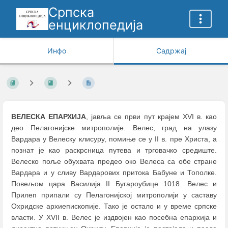
Српска
енциклопедија
Инфо
Садржај
ВЕЛЕСКА ЕПАРХИЈА
, јавља се први пут крајем XVI в. као
део Пелагонијске митрополије. Велес, град на улазу
Вардара у Велеску клисуру, помиње се у II в. пре Христа, а
познат је као раскрсница путева и трговачко средиште.
Велеско поље обухвата предео око Велеса са обе стране
Вардара и у сливу Вардарових притока Бабуне и Тополке.
Повељом цара Василија II Бугароубицe 1018. Велес и
Прилеп припали су Пелагонијској митрополији у саставу
Охридске архиепископије. Тако је остало и у време српске
власти. У XVII в. Велес је издвојен као посебна епархија и