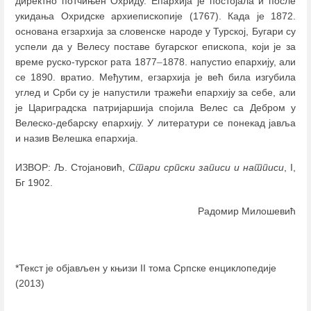
директно потчињен Охриду. Епархија је постојала и после
укидања Охридске архиепископије (1767). Када је 1872.
основана егзархија за словенске народе у Турској, Бугари су
успели да у Велесу поставе бугарског епископа, који је за
време руско-турског рата 1877
–
1878. напустио епархију, али
се 1890. вратио. Међутим, егзархија је већ била изгубила
углед и Срби су је напустили тражећи епархију за себе, али
је Цариградска патријаршија спојила Велес са Дебром у
Велеско-дебарску епархију. У литератури се понекад јавља
и назив Велешка епархија.
ИЗВОР: Љ. Стојановић,
Стари српски записи и натписи
, I,
Бг 1902.
Радомир Милошевић
*Текст је објављен у књизи II тома Српске енциклопедије
(2013)